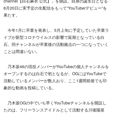
channel【白石麻衣 公式】」を開設。自身の誕生日となる
8月20日に実予定の生配信をもって“YouTuberデビュー”を
果たす。
今年1月に卒業を発表し、5月上旬に予定していた卒業ラ
イブが新型コロナウイルスの影響で延期となっている白
石。同チャンネルが卒業後の活動拠点の一つになっていく
ことは間違いない。
乃木坂46の現役メンバーがYouTubeの個人チャンネルを
オープンするのは白石で初となるが、OGにはYouTubeで
活動しているメンバーが数人おり、ここ1週間前後でも印
象的な動画を投稿している。
乃木坂OGの中でいち早くYouTubeチャンネルを開設し
たのは、フリーランスアイドルとして活動する川後陽菜