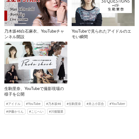
乃木坂46白石麻衣、YouTubeチャ
YouTubeで見られたアイドルのエ
ンネル開設
モい瞬間
生駒里奈、YouTubeで撮影現場の
様子を公開
アイドル
YouTube
乃木坂46
生駒里奈
井上小百合
YouTuber
伊藤かりん
こじへい
川後陽菜