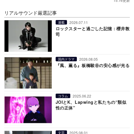
15:16更新
リアルサウンド厳選記事
2026.07.11
連載
ロックスターと過ごした記憶：櫻井敦
司
2026.08.05
国内ドラマ
『風、薫る』板橋駿谷の安心感が光る
2025.06.22
コラム
JOIとK、Lapwingと私たちの“類似
性の正体”
2025.08.01
文芸