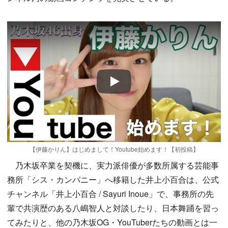
Play
【伊藤かりん】はじめまして！Youtube始めます！【初投稿】
乃木坂卒業を契機に、実力派俳優が多数所属する芸能事
務所「シス・カンパニー」へ移籍した井上小百合は、公式
チャンネル「井上小百合 / Sayuri Inoue」で、事務所の先
輩で共演歴のある八嶋智人と対談したり、日本舞踊を習っ
てみたりと、他の乃木坂OG・YouTuberたちの動画とは一