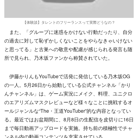
【体験談】タレントのフリーランスって実際どうなの？
また、「グループに迷惑をかけない行動だったり、自分
の過去に対して恥ずかしくないことをやらなきゃいけない
と思ってる」と古巣への敬意や配慮が感じられる発言も随
所で見られ、乃木坂ファンから称賛されていた。
伊藤かりんもYouTubeで活発に発信している乃木坂OG
の一人。5月26日から始動している公式チャンネル「かり
んチャンネル」は、ゲーム実況にメイク、料理、ユニクロ
のエアリズムマスクレビューなど様々なことに挑戦するオ
ールジャンルな“The・王道YouTuber”的な内容となってい
る。最近ではお盆期間に、8月8日の生配信を皮切りに16日
まで毎日動画アップロードを実施。持ち前の積極性でチャ
ンネル内の動画コンテンツを充実させている。