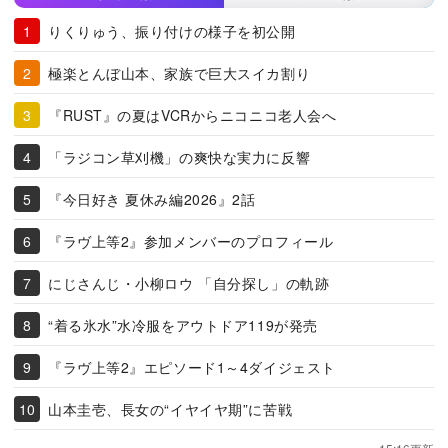
りくりゅう、振り付けの様子を初公開
極楽とんぼ山本、家族で巨大スイカ割り
『RUST』の夏はVCRからニコニコ老人会へ
「ラジコン草刈機」の爽快な実力に反響
『今日好き 夏休み編2026』2話
『ラヴ上等2』参加メンバーのプロフィール
にじさんじ・小柳ロウ 「自分探し」の軌跡
“着る氷水”水冷服をアウトドア119が発売
『ラヴ上等2』エピソード1～4ダイジェスト
山本圭壱、長女の“イヤイヤ期”に苦戦