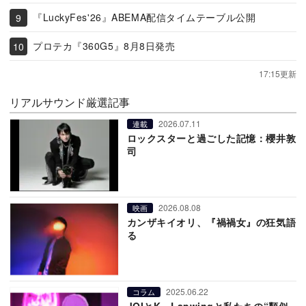
『LuckyFes'26』ABEMA配信タイムテーブル公開
プロテカ『360G5』8月8日発売
17:15更新
リアルサウンド厳選記事
2026.07.11
連載
ロックスターと過ごした記憶：櫻井敦
司
2026.08.08
映画
カンザキイオリ、『禍禍女』の狂気語
る
2025.06.22
コラム
JOIとK、Lapwingと私たちの“類似