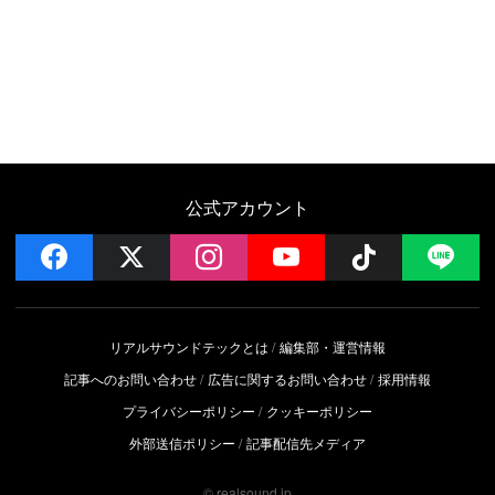
公式アカウント
facebook
x
instagram
YouTube
Follow on 
LI
リアルサウンドテックとは
編集部・運営情報
記事へのお問い合わせ
広告に関するお問い合わせ
採用情報
プライバシーポリシー
クッキーポリシー
外部送信ポリシー
記事配信先メディア
© realsound.jp