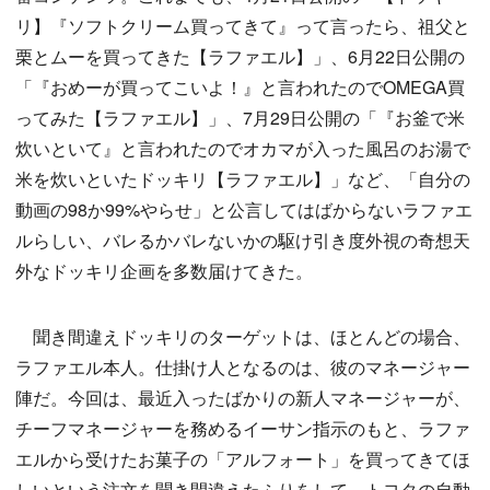
リ】『ソフトクリーム買ってきて』って言ったら、祖父と
栗とムーを買ってきた【ラファエル】」、6月22日公開の
「『おめーが買ってこいよ！』と言われたのでOMEGA買
ってみた【ラファエル】」、7月29日公開の「『お釜で米
炊いといて』と言われたのでオカマが入った風呂のお湯で
米を炊いといたドッキリ【ラファエル】」など、「自分の
動画の98か99%やらせ」と公言してはばからないラファエ
ルらしい、バレるかバレないかの駆け引き度外視の奇想天
外なドッキリ企画を多数届けてきた。
聞き間違えドッキリのターゲットは、ほとんどの場合、
ラファエル本人。仕掛け人となるのは、彼のマネージャー
陣だ。今回は、最近入ったばかりの新人マネージャーが、
チーフマネージャーを務めるイーサン指示のもと、ラファ
エルから受けたお菓子の「アルフォート」を買ってきてほ
しいという注文を聞き間違えたふりをして、トヨタの自動