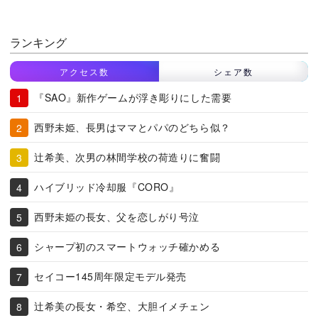
ランキング
アクセス数
シェア数
『SAO』新作ゲームが浮き彫りにした需要
西野未姫、長男はママとパパのどちら似？
辻希美、次男の林間学校の荷造りに奮闘
ハイブリッド冷却服『CORO』
西野未姫の長女、父を恋しがり号泣
シャープ初のスマートウォッチ確かめる
セイコー145周年限定モデル発売
辻希美の長女・希空、大胆イメチェン