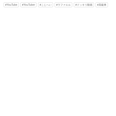
YouTube
YouTuber
こじへい
ラファエル
ドッキリ動画
高級車