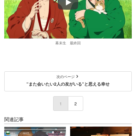
Play
幕末生 最終回
次のページ
“また会いたい2人の友がいる“と思える幸せ
1
(current)
2
関連記事