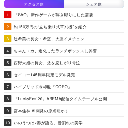
アクセス数
シェア数
『SAO』新作ゲームが浮き彫りにした需要
約150万円の“立ち乗り式草刈機”を紹介
辻希美の長女・希空、大胆イメチェン
ちゃんユカ、進化したランチボックスに興奮
西野未姫の長女、父を恋しがり号泣
セイコー145周年限定モデル発売
ハイブリッド冷却服『CORO』
『LuckyFes'26』ABEMA配信タイムテーブル公開
宮本佳林 AI開発の原点明かす
いのうつは×奏が語る、音割れの美学