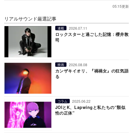
05:15更新
リアルサウンド厳選記事
2026.07.11
連載
ロックスターと過ごした記憶：櫻井敦
司
2026.08.08
映画
カンザキイオリ、『禍禍女』の狂気語
る
2025.06.22
コラム
JOIとK、Lapwingと私たちの“類似
性の正体”