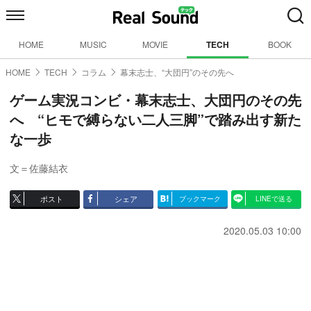
HOME
MUSIC
MOVIE
TECH
BOOK
HOME
TECH
コラム
幕末志士、“大団円”のその先へ
ゲーム実況コンビ・幕末志士、大団円のその先
へ “ヒモで縛らない二人三脚”で踏み出す新た
な一歩
文＝佐藤結衣
ポスト
シェア
ブックマーク
LINEで送る
2020.05.03 10:00