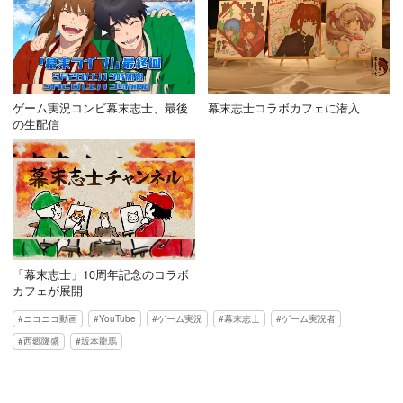
ゲーム実況コンビ幕末志士、最後
幕末志士コラボカフェに潜入
の生配信
「幕末志士」10周年記念のコラボ
カフェが展開
ニコニコ動画
YouTube
ゲーム実況
幕末志士
ゲーム実況者
西郷隆盛
坂本龍馬