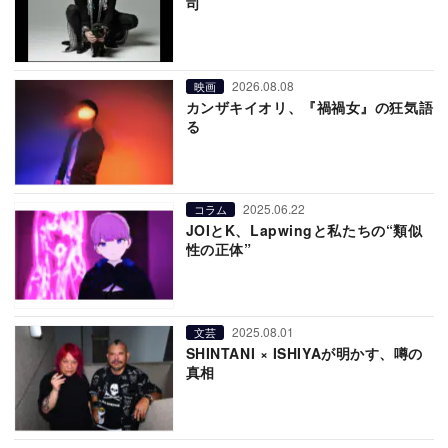
司
2026.08.08
映画
カンザキイオリ、『禍禍女』の狂気語
る
2025.06.22
コラム
JOIとK、Lapwingと私たちの“類似
性の正体”
2025.08.01
文芸
SHINTANI × ISHIYAが明かす、噂の
真相