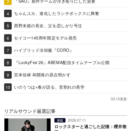
『SAO』新作ゲームが浮き彫りにした需要
ちゃんユカ、進化したランチボックスに興奮
西野未姫の長女、父を恋しがり号泣
セイコー145周年限定モデル発売
ハイブリッド冷却服『CORO』
『LuckyFes'26』ABEMA配信タイムテーブル公開
宮本佳林 AI開発の原点明かす
いのうつは×奏が語る、音割れの美学
02:15更新
リアルサウンド厳選記事
2026.07.11
連載
ロックスターと過ごした記憶：櫻井敦