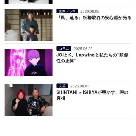
2026.08.05
国内ドラマ
『風、薫る』板橋駿谷の安心感が光る
2025.06.22
コラム
JOIとK、Lapwingと私たちの“類似
性の正体”
2025.08.01
文芸
SHINTANI × ISHIYAが明かす、噂の
真相