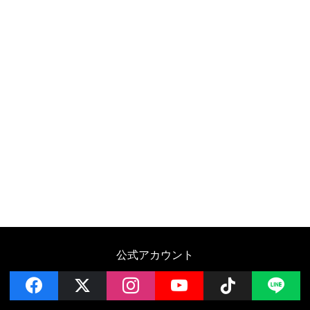
公式アカウント
facebook
x
instagram
YouTube
Follow on 
LI