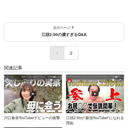
次のページ
江頭2:50の濃すぎるQ&A
1
(current)
2
関連記事
川口春奈YouTuberデビューの衝撃
江頭2:50が“最強YouTuber”になれる
理由