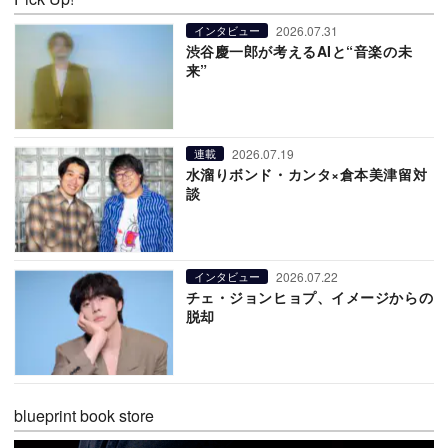
2026.07.31
インタビュー
渋谷慶一郎が考えるAIと“音楽の未
来”
2026.07.19
連載
水溜りボンド・カンタ×倉本美津留対
談
2026.07.22
インタビュー
チェ・ジョンヒョプ、イメージからの
脱却
blueprint book store