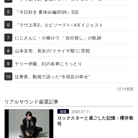
『今日好き 夏休み編2026』2話
『ラヴ上等2』エピソード1～4ダイジェスト
にじさんじ・小柳ロウ 「自分探し」の軌跡
山本圭壱、長女の“イヤイヤ期”に苦戦
テリー伊藤、幻の名車にうっとり
辻希美、動画で語った“今現在の幸せ”
12:14更新
リアルサウンド厳選記事
2026.07.11
連載
ロックスターと過ごした記憶：櫻井敦
司