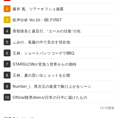
藤井 風、ツアーオフショ披露
歌声分析 Vol.20：BE:FIRST
香取慎吾と森且行、“エールの往復”の先
ふみの、葛藤の中で見出す現在地
王林、ショートパンツコーデでBBQ
STARGLOWが背負う世界からの期待
王林、夏の思い出ショットを公開
Number_i、異次元の速度で駆け上がるシーン
Official髭男dismが日常の只中に届けたもの
13:12更新