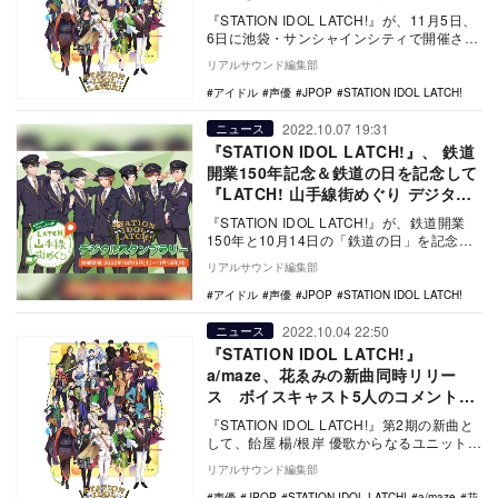
『STATION IDOL LATCH!』が、11月5日、
6日に池袋・サンシャインシティで開催され
る『アニメイトガールズフェステ…
リアルサウンド編集部
アイドル
声優
JPOP
STATION IDOL LATCH!
2022.10.07 19:31
ニュース
『STATION IDOL LATCH!』、 鉄道
開業150年記念＆鉄道の日を記念して
『LATCH! 山手線街めぐり デジタル
スタンプラリー』開催
『STATION IDOL LATCH!』が、鉄道開業
150年と10月14日の「鉄道の日」を記念し
た『LATCH!秋祭り』の展開…
リアルサウンド編集部
アイドル
声優
JPOP
STATION IDOL LATCH!
2022.10.04 22:50
ニュース
『STATION IDOL LATCH!』
a/maze、花ゑみの新曲同時リリー
ス ボイスキャスト5人のコメントも
到着
『STATION IDOL LATCH!』第2期の新曲と
して、飴屋 楊/根岸 優歌からなるユニット・
a/maze（読み：アメイズ…
リアルサウンド編集部
声優
JPOP
STATION IDOL LATCH!
a/maze
花