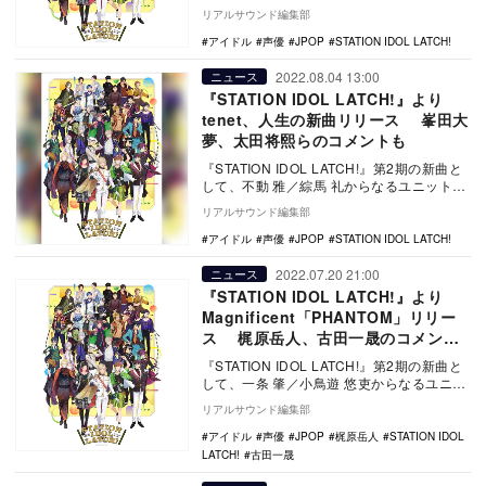
LATCH! ～LATCH…
リアルサウンド編集部
アイドル
声優
JPOP
STATION IDOL LATCH!
2022.08.04 13:00
ニュース
『STATION IDOL LATCH!』より
tenet、人生の新曲リリース 峯田大
夢、太田将熙らのコメントも
『STATION IDOL LATCH!』第2期の新曲と
して、不動 雅／綜馬 礼からなるユニット・
tenetより「Run Awa…
リアルサウンド編集部
アイドル
声優
JPOP
STATION IDOL LATCH!
2022.07.20 21:00
ニュース
『STATION IDOL LATCH!』より
Magnificent「PHANTOM」リリー
ス 梶原岳人、古田一晟のコメント
も
『STATION IDOL LATCH!』第2期の新曲と
して、一条 肇／小鳥遊 悠吏からなるユニッ
ト・Magnificentの「…
リアルサウンド編集部
アイドル
声優
JPOP
梶原岳人
STATION IDOL
LATCH!
古田一晟