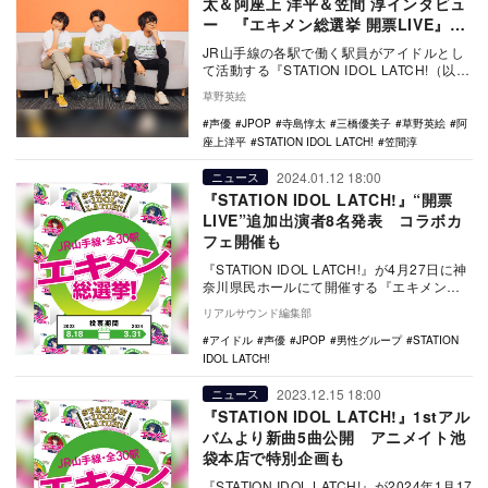
太＆阿座上 洋平＆笠間 淳インタビュ
ー 『エキメン総選挙 開票LIVE』へ
の意気込み語る
JR山手線の各駅で働く駅員がアイドルとし
て活動する『STATION IDOL LATCH!（以
下、LATCH）』。4月27日には…
草野英絵
声優
JPOP
寺島惇太
三橋優美子
草野英絵
阿
座上洋平
STATION IDOL LATCH!
笠間淳
2024.01.12 18:00
ニュース
『STATION IDOL LATCH!』“開票
LIVE”追加出演者8名発表 コラボカ
フェ開催も
『STATION IDOL LATCH!』が4月27日に神
奈川県民ホールにて開催する『エキメン総
選挙開票LIVE』の追加出演者が…
リアルサウンド編集部
アイドル
声優
JPOP
男性グループ
STATION
IDOL LATCH!
2023.12.15 18:00
ニュース
『STATION IDOL LATCH!』1stアル
バムより新曲5曲公開 アニメイト池
袋本店で特別企画も
『STATION IDOL LATCH!』が2024年1月17