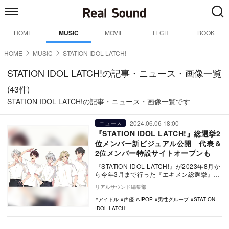
HOME
MUSIC
MOVIE
TECH
BOOK
HOME
MUSIC
STATION IDOL LATCH!
STATION IDOL LATCH!の記事・ニュース・画像一覧
(43件)
STATION IDOL LATCH!の記事・ニュース・画像一覧です
2024.06.06 18:00
ニュース
『STATION IDOL LATCH!』総選挙2
位メンバー新ビジュアル公開 代表＆
2位メンバー特設サイトオープンも
『STATION IDOL LATCH!』が2023年8月か
ら今年3月まで行った『エキメン総選挙』に
て、2位となったメンバー5人…
リアルサウンド編集部
アイドル
声優
JPOP
男性グループ
STATION
IDOL LATCH!