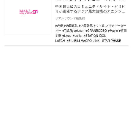
内外にてライブ配信が決定
中国最大級のコミュニティサイト・ビリビ
リが主催するアジア最大規模のアニソンフ
ェス『BILIBILI MACRO LINK - S…
リアルサウンド編集部
声優
内田真礼
内田雄馬
ウマ娘 プリティーダー
ビー
T.M.Revolution
GRANRODEO
May'n
富田
美憂
Liyuu
Liella!
STATION IDOL
LATCH!
BILIBILI MACRO LINK - STAR PHASE