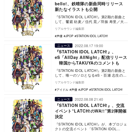
bello!、鉄晴隊の新曲同時リリース
新たなイラストも公開
『STATION IDOL LATCH!』第2期の新曲と
して、饗庭 紡麦／伍代 晃／羽振 寿里／大崎
新市からなるユニット Ch…
リアルサウンド編集部
声優
JPOP
STATION IDOL LATCH!
2022.08.17 19:00
ニュース
『STATION IDOL LATCH!』、
eS「AllDay AllNight」配信リリース
韓国からTAKUYAのコメントも
『STATION IDOL LATCH!』第2期の新曲と
して、唯一のソロとなるeS・百瀬 志生の新
曲「AllDay AllNig…
リアルサウンド編集部
アイドル
声優
JPOP
STATION IDOL LATCH!
2022.08.08 21:40
ニュース
『STATION IDOL LATCH!』、交流
イベント“LATCH!のWA!!”第2弾開催
決定
『STATION IDOL LATCH!』が、本プロジェ
クトの交流イベント「STATION IDOL