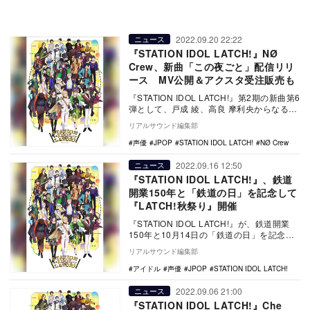
2022.09.20 22:22
ニュース
『STATION IDOL LATCH!』NØ
Crew、新曲「この夜ごと」配信リリ
ース MV公開＆アクスタ受注販売も
『STATION IDOL LATCH!』第2期の新曲第6
弾として、戸成 綾、高良 摩利央からなるユ
ニット NØ Crew（ノー…
リアルサウンド編集部
声優
JPOP
STATION IDOL LATCH!
NØ Crew
2022.09.16 12:50
ニュース
『STATION IDOL LATCH!』、鉄道
開業150年と「鉄道の日」を記念して
『LATCH!秋祭り』開催
『STATION IDOL LATCH!』が、鉄道開業
150年と10月14日の「鉄道の日」を記念し
て『LATCH!秋祭り』を開催…
リアルサウンド編集部
アイドル
声優
JPOP
STATION IDOL LATCH!
2022.09.06 21:00
ニュース
『STATION IDOL LATCH!』Che