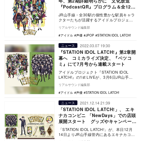
年、第2期詳細明らかに 文化放送
『PodcastQR』プログラム＆全12ユ
ニット新曲リリース
JR山手線・全30駅の個性豊かな駅員キャラ
クターたちが活躍するアイドルプロジェク
ト『STATION IDOL LATCH!』が、…
リアルサウンド編集部
アイドル
声優
JPOP
STATION IDOL LATCH!
2022.03.07 19:30
ニュース
『STATION IDOL LATCH!』第2章開
幕へ コミカライズ決定、『ベツコ
ミ』にて7月号から連載スタート
アイドルプロジェクト『STATION IDOL
LATCH!』の1st LIVEが、3月6日JR山手線
品川駅最寄りの東京・グラン…
リアルサウンド編集部
アイドル
声優
STATION IDOL LATCH!
2021.12.14 21:39
ニュース
「STATION IDOL LATCH!」、 エキ
ナカコンビニ 「NewDays」での店頭
展開スタート グッズやキャンペーン
情報も
「STATION IDOL LATCH!」が、本日12月
14日よりJR山手線管内にあるエキナカコン
ビニ「NewDays」での店頭…