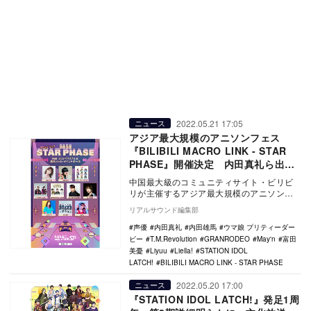
2022.05.21 17:05
ニュース
アジア最大規模のアニソンフェス
『BILIBILI MACRO LINK - STAR
PHASE』開催決定 内田真礼ら出演
アーティストも発表
中国最大級のコミュニティサイト・ビリビ
リが主催するアジア最大規模のアニソンフ
ェス『BILIBILI MACRO LINK - S…
リアルサウンド編集部
声優
内田真礼
内田雄馬
ウマ娘 プリティーダー
ビー
T.M.Revolution
GRANRODEO
May'n
富田
美憂
Liyuu
Liella!
STATION IDOL
LATCH!
BILIBILI MACRO LINK - STAR PHASE
2022.05.20 17:00
ニュース
『STATION IDOL LATCH!』発足1周