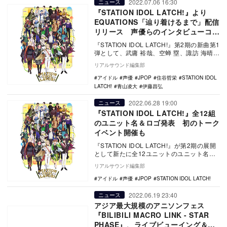
2022.07.06 16:30
ニュース
『STATION IDOL LATCH!』より
EQUATIONS「辿り着けるまで」配信
リリース 声優らのインタビューコメ
ントも
『STATION IDOL LATCH!』第2期の新曲第1
弾として、武庸 裕哉、空蝉 塁、諏訪 海晴か
らなるユニット EQUAT…
リアルサウンド編集部
アイドル
声優
JPOP
住谷哲栄
STATION IDOL
LATCH!
青山凌大
伊藤昌弘
2022.06.28 19:00
ニュース
『STATION IDOL LATCH!』全12組
のユニット名＆ロゴ発表 初のトーク
イベント開催も
『STATION IDOL LATCH!』が第2期の展開
として新たに全12ユニットのユニット名と
ロゴデザイン、さらにメンバー出演…
リアルサウンド編集部
アイドル
声優
JPOP
STATION IDOL LATCH!
2022.06.19 23:40
ニュース
アジア最大規模のアニソンフェス
『BILIBILI MACRO LINK - STAR
PHASE』、ライブビューイング＆国