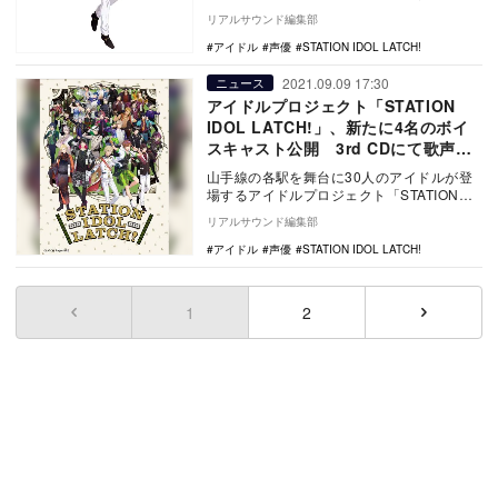
ドルプロジェクト『STATION IDOL LATC…
リアルサウンド編集部
アイドル
声優
STATION IDOL LATCH!
2021.09.09 17:30
ニュース
アイドルプロジェクト「STATION
IDOL LATCH!」、新たに4名のボイ
スキャスト公開 3rd CDにて歌声初
披露
山手線の各駅を舞台に30人のアイドルが登
場するアイドルプロジェクト「STATION
IDOL LATCH!」から、新たに4名の情…
リアルサウンド編集部
アイドル
声優
STATION IDOL LATCH!
1
(current)
2