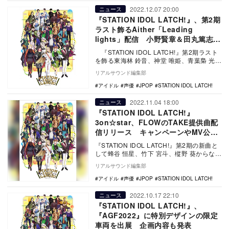
2022.12.07 20:00
ニュース
『STATION IDOL LATCH!』、第2期
ラスト飾るAither「Leading
lights」配信 小野賢章＆田丸篤志＆
島﨑信長のコメントも
『STATION IDOL LATCH!』第2期ラスト
を飾る東海林 鈴音、神堂 唯姫、青葉梟 光加
人からなるユニット・Ai…
リアルサウンド編集部
アイドル
声優
JPOP
STATION IDOL LATCH!
2022.11.04 18:00
ニュース
『STATION IDOL LATCH!』
3on☆star、FLOWのTAKE提供曲配
信リリース キャンペーンやMV公開
情報も
『STATION IDOL LATCH!』第2期の新曲と
して蜂谷 恒星、竹下 宮斗、樅野 葵からなる
ユニット・3on☆star（…
リアルサウンド編集部
アイドル
声優
JPOP
STATION IDOL LATCH!
2022.10.17 22:10
ニュース
『STATION IDOL LATCH!』、
『AGF2022』に特別デザインの限定
車両を出展 企画内容も発表