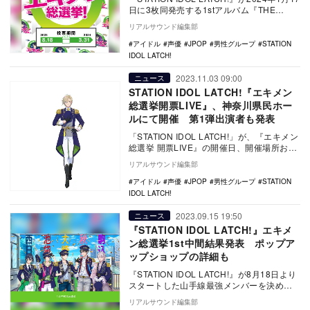
日に3枚同発売する1stアルバム『THE
FIRST TRAIN …
リアルサウンド編集部
アイドル
声優
JPOP
男性グループ
STATION
IDOL LATCH!
2023.11.03 09:00
ニュース
STATION IDOL LATCH!『エキメン
総選挙開票LIVE』、神奈川県民ホー
ルにて開催 第1弾出演者も発表
「STATION IDOL LATCH!」が、『エキメン
総選挙 開票LIVE』の開催日、開催場所およ
び第1弾出演者を発表した。 …
リアルサウンド編集部
アイドル
声優
JPOP
男性グループ
STATION
IDOL LATCH!
2023.09.15 19:50
ニュース
『STATION IDOL LATCH!』エキメ
ン総選挙1st中間結果発表 ポップア
ップショップの詳細も
『STATION IDOL LATCH!』が8月18日より
スタートした山手線最強メンバーを決める
『エキメン総選挙』の、1st中間…
リアルサウンド編集部