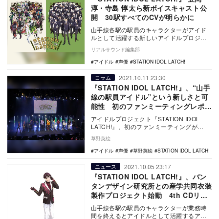
淳・寺島 惇太ら新ボイスキャスト公
開 30駅すべてのCVが明らかに
山手線各駅の駅員のキャラクターがアイド
ルとして活躍する新しいアイドルプロジェ
クト『STATION IDOL LATCH!』が、今…
リアルサウンド編集部
アイドル
声優
STATION IDOL LATCH!
2021.10.11 23:30
コラム
『STATION IDOL LATCH!』、“山手
線の駅員アイドル”という新しさと可
能性 初のファンミーティングレポー
ト
アイドルプロジェクト『STATION IDOL
LATCH!』、初のファンミーティングが
2021年10月10日渋谷ストリームホー…
草野英絵
アイドル
声優
草野英絵
STATION IDOL LATCH!
2021.10.05 23:17
ニュース
『STATION IDOL LATCH!』、バン
タンデザイン研究所との産学共同衣装
製作プロジェクト始動 4th CDリリ
ースも決定
山手線各駅の駅員のキャラクターが業務時
間を終えるとアイドルとして活躍するアイ