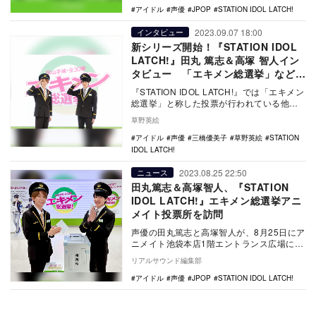
アイドル
声優
JPOP
STATION IDOL LATCH!
2023.09.07 18:00
インタビュー
新シリーズ開始！『STATION IDOL
LATCH!』田丸 篤志＆高塚 智人イン
タビュー 「エキメン総選挙」など加
速する展開への想い
『STATION IDOL LATCH!』では「エキメン
総選挙」と称した投票が行われている他、
新シリーズもスタート。アニメイト池…
草野英絵
アイドル
声優
三橋優美子
草野英絵
STATION
IDOL LATCH!
2023.08.25 22:50
ニュース
田丸篤志＆高塚智人、『STATION
IDOL LATCH!』エキメン総選挙アニ
メイト投票所を訪問
声優の田丸篤志と高塚智人が、8月25日にア
ニメイト池袋本店1階エントランス広場に開
設された「エキメン総選挙 アニメイト投票
リアルサウンド編集部
所」を…
アイドル
声優
JPOP
STATION IDOL LATCH!