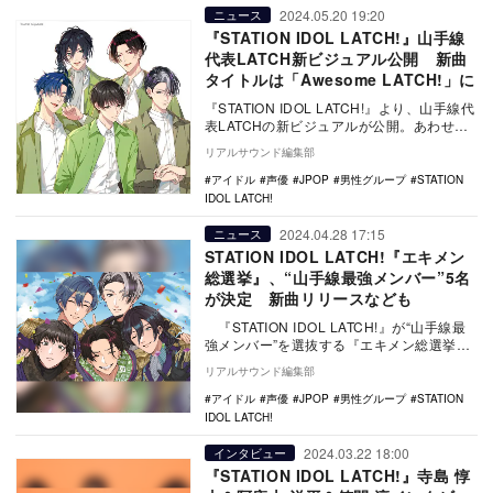
2024.05.20 19:20
ニュース
『STATION IDOL LATCH!』山手線
代表LATCH新ビジュアル公開 新曲
タイトルは「Awesome LATCH!」に
『STATION IDOL LATCH!』より、山手線代
表LATCHの新ビジュアルが公開。あわせ
て、リリースが発表されていた新曲…
リアルサウンド編集部
アイドル
声優
JPOP
男性グループ
STATION
IDOL LATCH!
2024.04.28 17:15
ニュース
STATION IDOL LATCH!『エキメン
総選挙』、“山手線最強メンバー”5名
が決定 新曲リリースなども
『STATION IDOL LATCH!』が“山手線最
強メンバー”を選抜する『エキメン総選挙』
の、最終結果が発表された…
リアルサウンド編集部
アイドル
声優
JPOP
男性グループ
STATION
IDOL LATCH!
2024.03.22 18:00
インタビュー
『STATION IDOL LATCH!』寺島 惇