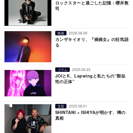
ロックスターと過ごした記憶：櫻井敦
司
2026.08.08
映画
カンザキイオリ、『禍禍女』の狂気語
る
2025.06.22
コラム
JOIとK、Lapwingと私たちの“類似
性の正体”
2025.08.01
文芸
SHINTANI × ISHIYAが明かす、噂の
真相