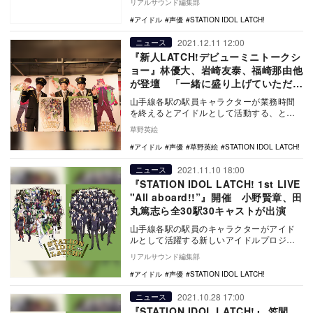
リアルサウンド編集部
アイドル
声優
STATION IDOL LATCH!
2021.12.11 12:00
ニュース
『新人LATCH!デビューミニトークシ
ョー』林優大、岩崎友泰、福崎那由他
が登壇 「一緒に盛り上げていただけ
たら」
山手線各駅の駅員キャラクターが業務時間
を終えるとアイドルとして活動する、とい
う新しいアイドルプロジェクト「STATION
草野英絵
IDO…
アイドル
声優
草野英絵
STATION IDOL LATCH!
2021.11.10 18:00
ニュース
『STATION IDOL LATCH! 1st LIVE
"All aboard!!”』開催 ⼩野賢章、⽥
丸篤志ら全30駅30キャストが出演
山手線各駅の駅員のキャラクターがアイド
ルとして活躍する新しいアイドルプロジェ
クト『STATION IDOL LATCH!』が、2…
リアルサウンド編集部
アイドル
声優
STATION IDOL LATCH!
2021.10.28 17:00
ニュース
『STATION IDOL LATCH!』 笠間