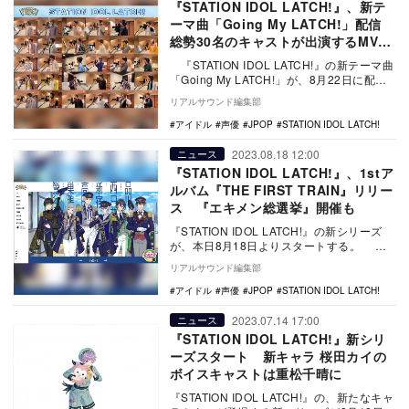
『STATION IDOL LATCH!』、新テ
ーマ曲「Going My LATCH!」配信
総勢30名のキャストが出演するMVも
公開
『STATION IDOL LATCH!』の新テーマ曲
「Going My LATCH!」が、8月22日に配信
された。 …
リアルサウンド編集部
アイドル
声優
JPOP
STATION IDOL LATCH!
2023.08.18 12:00
ニュース
『STATION IDOL LATCH!』、1stア
ルバム『THE FIRST TRAIN』リリー
ス 『エキメン総選挙』開催も
『STATION IDOL LATCH!』の新シリーズ
が、本日8月18日よりスタートする。 リ
ニューアルされたオフィシャ…
リアルサウンド編集部
アイドル
声優
JPOP
STATION IDOL LATCH!
2023.07.14 17:00
ニュース
『STATION IDOL LATCH!』新シリ
ーズスタート 新キャラ 桜田カイの
ボイスキャストは重松千晴に
『STATION IDOL LATCH!』の、新たなキャ