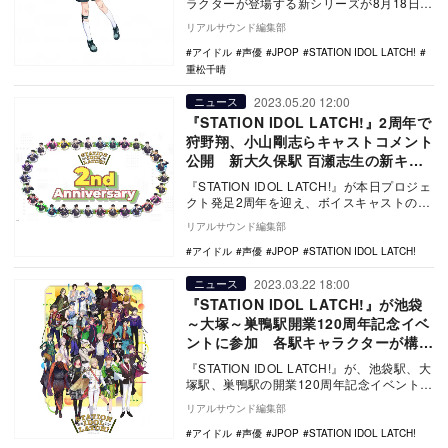
ラクターが登場する新シリーズが8月18日に
スタートする。 謎に包まれ…
リアルサウンド編集部
アイドル
声優
JPOP
STATION IDOL LATCH!
重松千晴
2023.05.20 12:00
ニュース
『STATION IDOL LATCH!』2周年で
狩野翔、小山剛志らキャストコメント
公開 新大久保駅 百瀬志生の新キャ
ストは古田一紀に
『STATION IDOL LATCH!』が本日プロジェ
クト発足2周年を迎え、ボイスキャストの狩
野翔、小山剛志、井上雄貴、高塚智…
リアルサウンド編集部
アイドル
声優
JPOP
STATION IDOL LATCH!
2023.03.22 18:00
ニュース
『STATION IDOL LATCH!』が池袋
～大塚～巣鴨駅開業120周年記念イベ
ントに参加 各駅キャラクターが構内
放送
『STATION IDOL LATCH!』が、池袋駅、大
塚駅、巣鴨駅の開業120周年記念イベント
「おかげさまで120周年！ 池袋…
リアルサウンド編集部
アイドル
声優
JPOP
STATION IDOL LATCH!