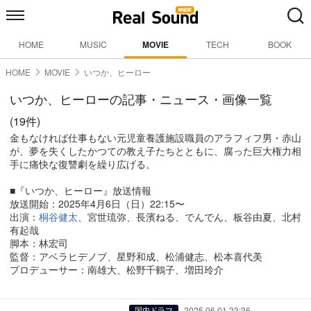
HOME
MUSIC
MOVIE
TECH
BOOK
HOME
MOVIE
いつか、ヒーロー
いつか、ヒーローの記事・ニュース・画像一覧
(19件)
金もなければ仕事もない元児童養護施設職員のアラフィフ男・赤山
が、夢を失くしたかつての教え子たちとともに、腐った巨大権力相
手に痛快な復讐劇を繰り広げる。
■『いつか、ヒーロー』放送情報
放送開始：2025年4月6日（日）22:15〜
出演：
桐谷健太
、宮世琉弥、長濱ねる、でんでん、板谷由夏、北村
有起哉
脚本：林宏司
監督：アベラヒデノブ、星野和成、松浦健志、松本喜代美
プロデューサー：南雄大、松野千鶴子、増田玲介
2025.06.01 23:36
国内ドラマ