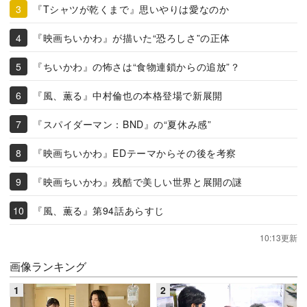
『Tシャツが乾くまで』思いやりは愛なのか
『映画ちいかわ』が描いた“恐ろしさ”の正体
『ちいかわ』の怖さは“食物連鎖からの追放”？
『風、薫る』中村倫也の本格登場で新展開
『スパイダーマン：BND』の“夏休み感”
『映画ちいかわ』EDテーマからその後を考察
『映画ちいかわ』残酷で美しい世界と展開の謎
『風、薫る』第94話あらすじ
10:13更新
画像ランキング