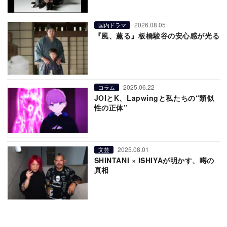
2026.08.05
国内ドラマ
『風、薫る』板橋駿谷の安心感が光る
2025.06.22
コラム
JOIとK、Lapwingと私たちの“類似
性の正体”
2025.08.01
文芸
SHINTANI × ISHIYAが明かす、噂の
真相