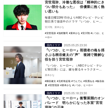
宮世琉弥、冷徹な悪役は「精神的にき
つい部分もあった」 俳優業に抱く熱
い思いも
毎週日曜22時15分よりABCテレビ・テレビ
朝日系で放送中のドラマ『いつか、ヒーロ
ー』で、人の心を操る冷徹なサイコパス・
宮川翔、菜本かな
氷室を演…
宮世琉弥
池村隆司
菜本かな
宮川翔
いつか、ヒ
ーロー
2025.05.25 23:30
国内ドラマ
『いつか、ヒーロー』視聴者の魂を揺
さぶる桐谷健太の“声” 複雑で難解な
役を担う宮世琉弥
『いつか、ヒーロー』（ABCテレビ・テレ
ビ朝日系）には、鍵を握るキャラクター・
ブラックジャガーが登場する。赤山誠司
菜本かな
（桐谷健太）が…
桐谷健太
北村有起哉
でんでん
長濱ねる
板谷由
夏
宮世琉弥
菜本かな
いつか、ヒーロー
2025.05.18 23:30
国内ドラマ
『いつか、ヒーロー』衝撃展開のオン
パレード 明らかになった氷室“宮世
琉弥”の正体