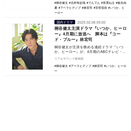
桐谷健太
北村有起哉
でんでん
長濱ねる
板谷由
夏
アベラヒデノブ
林宏司
宮世琉弥
いつか、ヒ
ーロー
2025.02.06 05:00
国内ドラマ
桐谷健太主演ドラマ『いつか、ヒーロ
ー』4月期に放送へ 脚本は『コー
ド・ブルー』林宏司
桐谷健太が主演を務める連続ドラマ『いつ
か、ヒーロー』が、4月期のABCテレビ・テ
レビ朝日系日曜ドラマ枠で放送されること
リアルサウンド映画部
が決定した…
桐谷健太
アベラヒデノブ
林宏司
いつか、ヒーロ
ー