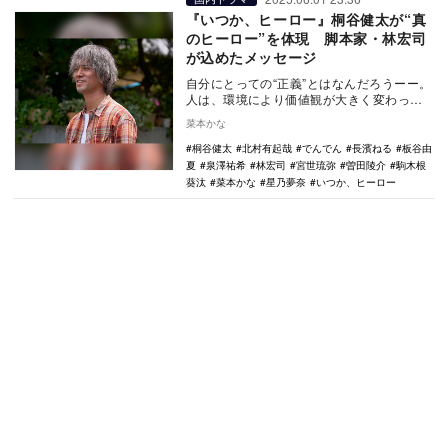
『いつか、ヒーロー』桐谷健太が“真
のヒーロー”を体現 脚本家・林宏司
が込めたメッセージ
自分にとっての“正義”とはなんだろうーー。
人は、環境により価値観が大きく変わって
しまうことがある。揺るぎない芯を持って
菜本かな
いればいい…
桐谷健太
北村有起哉
でんでん
長濱ねる
板谷由
夏
泉澤祐希
林宏司
宮世琉弥
曽田陵介
駒木根
葵汰
菜本かな
星乃夢奈
いつか、ヒーロー