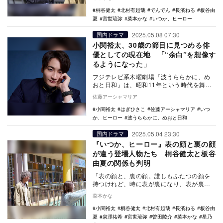
第5話で…
桐谷健太
北村有起哉
でんでん
長濱ねる
板谷由
夏
宮世琉弥
菜本かな
いつか、ヒーロー
2025.05.08 07:30
国内ドラマ
小関裕太、30歳の節目に見つめる俳
優としての現在地 「“余白”を想像す
るようになった」
フジテレビ系木曜劇場『波うららかに、め
おと日和』は、昭和11年という時代を舞台
に、“交際ゼロ日婚”から始まる甘酸っぱくも
佐藤アーシャマリア
歯がゆい…
小関裕太
はぎひさこ
佐藤アーシャマリア
いつ
か、ヒーロー
波うららかに、めおと日和
2025.05.04 23:30
国内ドラマ
『いつか、ヒーロー』表の顔と裏の顔
が違う登場人物たち 桐谷健太と板谷
由夏の関係も判明
「表の顔と、裏の顔。誰しもふたつの顔を
持つけれど、時に表が裏になり、表が裏に
なることもあって。自分でもどちらの顔が
菜本かな
本物か分からな…
小関裕太
桐谷健太
北村有起哉
長濱ねる
板谷由
夏
泉澤祐希
宮世琉弥
曽田陵介
菜本かな
星乃