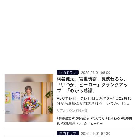
2025.06.01 08:00
国内ドラマ
桐谷健太、宮世琉弥、長濱ねるら、
『いつか、ヒーロー』クランクアッ
プ 「心から感謝」
ABCテレビ・テレビ朝日系で6月1日22時15
分から最終回が放送される『いつか、ヒー
ロー』。主演の桐谷健太をはじめキャスト
リアルサウンド映画部
陣のク…
桐谷健太
北村有起哉
でんでん
長濱ねる
板谷由
夏
宮世琉弥
いつか、ヒーロー
2025.06.01 07:30
国内ドラマ