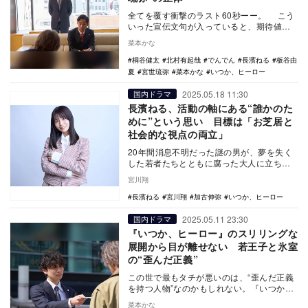
全てを覆す衝撃のラスト60秒ーー。 こう
いった宣伝文句が入っていると、期待値が
上がりすぎて、「なんだ、こんなもんか」
菜本かな
と肩透か…
桐谷健太
北村有起哉
でんでん
長濱ねる
板谷由
夏
宮世琉弥
菜本かな
いつか、ヒーロー
2025.05.18 11:30
国内ドラマ
長濱ねる、活動の軸にある“誰かのた
めに”という思い 目標は「お芝居と
社会的な視点の両立」
20年間消息不明だった謎の男が、夢を失く
した若者たちとともに腐った大人に立ち向
かっていく姿を描く連続ドラマ『いつか、
宮川翔
ヒーロー』（…
長濱ねる
宮川翔
加古伸弥
いつか、ヒーロー
2025.05.11 23:30
国内ドラマ
『いつか、ヒーロー』のスリリングな
展開から目が離せない 若王子と氷室
の“歪んだ正義”
この世で最もタチが悪いのは、“歪んだ正義
を持つ人物”なのかもしれない。『いつか、
ヒーロー』（ABCテレビ・テレビ朝日系）
菜本かな