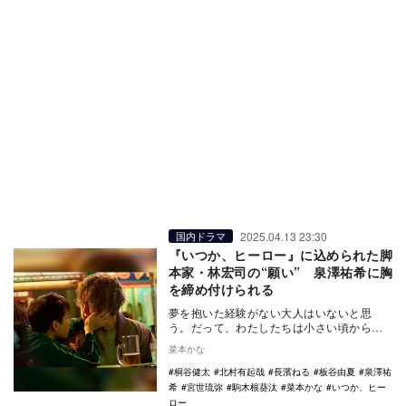
2025.04.13 23:30
国内ドラマ
『いつか、ヒーロー』に込められた脚
本家・林宏司の“願い” 泉澤祐希に胸
を締め付けられる
夢を抱いた経験がない大人はいないと思
う。だって、わたしたちは小さい頃から幾
度となく聞かれてきた。「将来の夢は、な
菜本かな
んですか？」と。…
桐谷健太
北村有起哉
長濱ねる
板谷由夏
泉澤祐
希
宮世琉弥
駒木根葵汰
菜本かな
いつか、ヒー
ロー