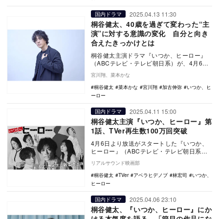
2025.04.13 11:30
国内ドラマ
桐谷健太、40歳を過ぎて変わった“主
演”に対する意識の変化 自分と向き
合えたきっかけとは
桐谷健太主演ドラマ『いつか、ヒーロー』
（ABCテレビ・テレビ朝日系）が、4月6日
よりスタートした。本作は、20年消息不明
宮川翔、菜本かな
だった謎…
桐谷健太
菜本かな
宮川翔
加古伸弥
いつか、ヒ
ーロー
2025.04.11 15:00
国内ドラマ
桐谷健太主演『いつか、ヒーロー』第
1話、TVer再生数100万回突破
4月6日より放送がスタートした『いつか、
ヒーロー』（ABCテレビ・テレビ朝日系）
第1話のTVer再生数が100万回を突破した。
リアルサウンド映画部
（…
桐谷健太
TVer
アベラヒデノブ
林宏司
いつか、
ヒーロー
2025.04.06 23:10
国内ドラマ
桐谷健太、『いつか、ヒーロー』にか
ける本気度を語る 「節目の作品にな