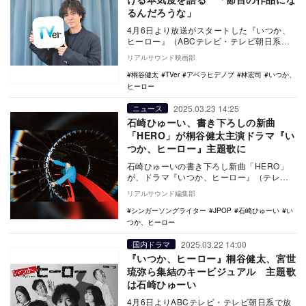
るんだろうな」
4月6日より放送がスタートした『いつか、
ヒーロー』（ABCテレビ・テレビ朝日系）
で主演を務める桐谷健太のインタビューコ
リアルサウンド映画部
メントが公…
桐谷健太
TVer
アベラヒデノブ
林宏司
いつか、
ヒーロー
2025.03.23 14:25
ニュース
石崎ひゅーい、書き下ろしの新曲
「HERO」が桐谷健太主演ドラマ『い
つか、ヒーロー』主題歌に
石崎ひゅーいの書き下ろし新曲「HERO」
が、ドラマ『いつか、ヒーロー』（テレビ
朝日系）の主題歌に決定した。 楽曲は、
リアルサウンド編集部
桐谷健太…
シンガーソングライター
JPOP
石崎ひゅーい
い
つか、ヒーロー
2025.03.22 14:00
国内ドラマ
『いつか、ヒーロー』桐谷健太、宮世
琉弥ら集結のキービジュアル 主題歌
は石崎ひゅーい
4月6日よりABCテレビ・テレビ朝日系で放