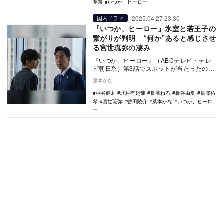
夢奈
いつか、ヒーロー
2025.04.27 23:30
国内ドラマ
『いつか、ヒーロー』氷室と若王子の
繋がりが判明 “何か”あると感じさせ
る宮世琉弥の凄み
『いつか、ヒーロー』（ABCテレビ・テレ
ビ朝日系）第3話でスポットが当たったの
は、日本有数の一流企業で大成功を収めて
菜本かな
いる……かの…
桐谷健太
北村有起哉
長濱ねる
板谷由夏
泉澤祐
希
宮世琉弥
曽田陵介
菜本かな
いつか、ヒーロ
ー