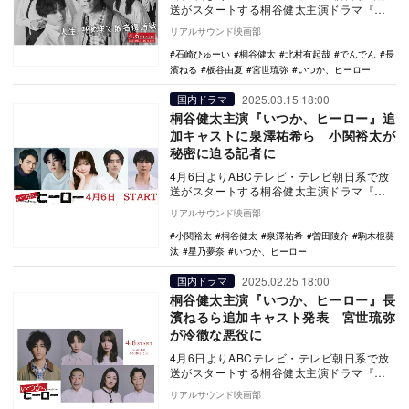
送がスタートする桐谷健太主演ドラマ『い
つか、ヒーロー』の主題歌を石崎ひゅーい
リアルサウンド映画部
が担当する…
石崎ひゅーい
桐谷健太
北村有起哉
でんでん
長
濱ねる
板谷由夏
宮世琉弥
いつか、ヒーロー
2025.03.15 18:00
国内ドラマ
桐谷健太主演『いつか、ヒーロー』追
加キャストに泉澤祐希ら 小関裕太が
秘密に迫る記者に
4月6日よりABCテレビ・テレビ朝日系で放
送がスタートする桐谷健太主演ドラマ『い
つか、ヒーロー』の追加キャストとして、
リアルサウンド映画部
泉澤祐希、…
小関裕太
桐谷健太
泉澤祐希
曽田陵介
駒木根葵
汰
星乃夢奈
いつか、ヒーロー
2025.02.25 18:00
国内ドラマ
桐谷健太主演『いつか、ヒーロー』長
濱ねるら追加キャスト発表 宮世琉弥
が冷徹な悪役に
4月6日よりABCテレビ・テレビ朝日系で放
送がスタートする桐谷健太主演ドラマ『い
つか、ヒーロー』の追加キャストとして、
リアルサウンド映画部
宮世琉弥、…