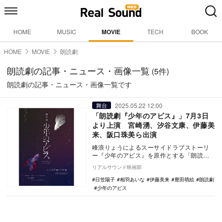
HOME
MUSIC
MOVIE
TECH
BOOK
HOME
MOVIE
朗読劇
朗読劇の記事・ニュース・画像一覧
(5件)
朗読劇の記事・ニュース・画像一覧です
2025.05.22 12:00
舞台
「朗読劇『少年のアビス』」7月3日
より上演 宮崎湧、汐谷文康、伊藤美
来、阪口珠美ら出演
峰浪りょうによるスーサイドラブストーリ
ー『少年のアビス』を原作とする「朗読劇
『少年のアビス』presented by eeo S…
リアルサウンド映画部
日笠陽子
相羽あいな
伊藤美来
豊田萌絵
朗読劇
少年のアビス