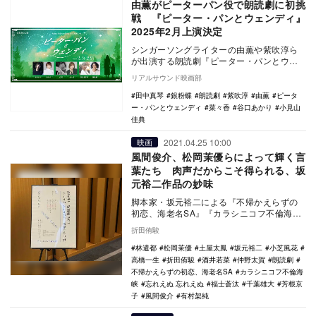
由薫がピーターパン役で朗読劇に初挑
戦 『ピーター・パンとウェンディ』
2025年2月上演決定
シンガーソングライターの由薫や紫吹淳ら
が出演する朗読劇『ピーター・パンとウェ
ンディ』が、2025年2月3日からBAROOM
リアルサウンド映画部
で上演…
田中真琴
銀粉蝶
朗読劇
紫吹淳
由薫
ピータ
ー・パンとウェンディ
菜々香
谷口あかり
小見山
佳典
2021.04.25 10:00
映画
風間俊介、松岡茉優らによって輝く言
葉たち 肉声だからこそ得られる、坂
元裕二作品の妙味
脚本家・坂元裕二による『不帰かえらずの
初恋、海老名SA』『カラシニコフ不倫海
峡』『忘れえぬ 忘れえぬ』の3作品を、高橋
折田侑駿
一生×酒井…
林遣都
松岡茉優
土屋太鳳
坂元裕二
小芝風花
高橋一生
折田侑駿
酒井若菜
仲野太賀
朗読劇
不帰かえらずの初恋、海老名SA
カラシニコフ不倫海
峡
忘れえぬ 忘れえぬ
福士蒼汰
千葉雄大
芳根京
子
風間俊介
有村架純