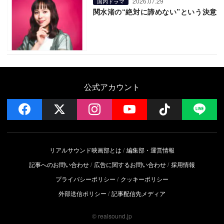
2026.07.29
国内ドラマ
関水渚の“絶対に諦めない”という決意
公式アカウント
facebook
x
instagram
YouTube
Follow on 
LI
リアルサウンド映画部とは
編集部・運営情報
記事へのお問い合わせ
広告に関するお問い合わせ
採用情報
プライバシーポリシー
クッキーポリシー
外部送信ポリシー
記事配信先メディア
© realsound.jp