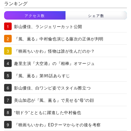
ランキング
アクセス数
シェア数
影山優佳、ランジェリーカット公開
『風、薫る』中村倫也演じる藤次の正体が判明
『映画ちいかわ』怪物は誰が生んだのか？
趣里主演『大空港』の『相棒』オマージュ
『風、薫る』第95話あらすじ
影山優佳、白ワンピ姿でスタイル際立つ
美山加恋が『風、薫る』で見せる“母”の顔
“朝ドラ”とともに躍進した中村倫也
『映画ちいかわ』EDテーマからその後を考察