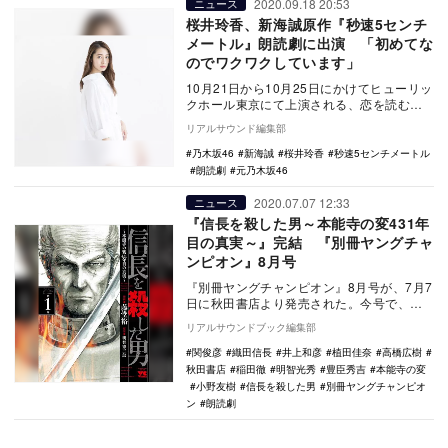
2020.09.18 20:53
ニュース
桜井玲香、新海誠原作『秒速5センチ
メートル』朗読劇に出演 「初めてな
のでワクワクしています」
10月21日から10月25日にかけてヒューリッ
クホール東京にて上演される、恋を読む
vol.3『秒速5センチメートル』に桜井玲香
リアルサウンド編集部
が…
乃木坂46
新海誠
桜井玲香
秒速5センチメートル
朗読劇
元乃木坂46
2020.07.07 12:33
ニュース
『信長を殺した男～本能寺の変431年
目の真実～』完結 『別冊ヤングチャ
ンピオン』8月号
『別冊ヤングチャンピオン』8月号が、7月7
日に秋田書店より発売された。今号で、人
気連載『信長を殺した男～本能寺の変431年
リアルサウンドブック編集部
目の真…
関俊彦
織田信長
井上和彦
植田佳奈
高橋広樹
秋田書店
稲田徹
明智光秀
豊臣秀吉
本能寺の変
小野友樹
信長を殺した男
別冊ヤングチャンピオ
ン
朗読劇