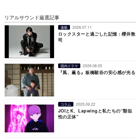
リアルサウンド厳選記事
2026.07.11
連載
ロックスターと過ごした記憶：櫻井敦
司
2026.08.05
国内ドラマ
『風、薫る』板橋駿谷の安心感が光る
2025.06.22
コラム
JOIとK、Lapwingと私たちの“類似
性の正体”