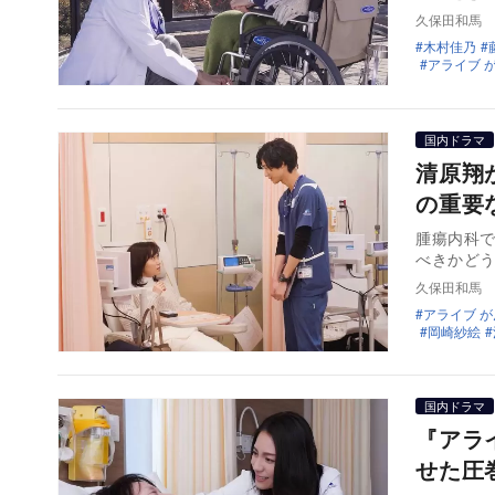
久保田和馬
木村佳乃
アライブ 
国内ドラマ
清原翔
の重要
腫瘍内科
べきかど
久保田和馬
アライブ 
岡崎紗絵
国内ドラマ
『アラ
せた圧