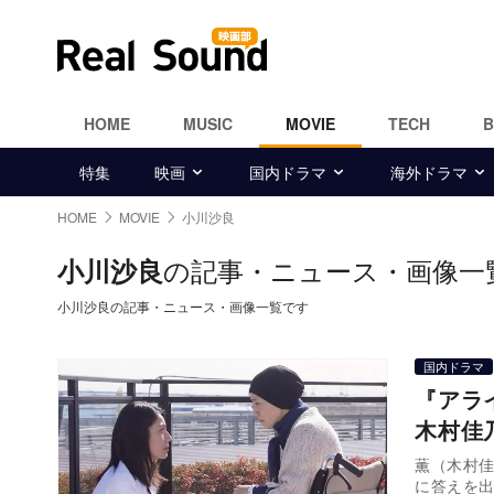
HOME
MUSIC
MOVIE
TECH
特集
映画
国内ドラマ
海外ドラマ
HOME
MOVIE
小川沙良
の記事・ニュース・画像一
小川沙良
小川沙良の記事・ニュース・画像一覧です
国内ドラマ
『アラ
木村佳
薫（木村
に答えを