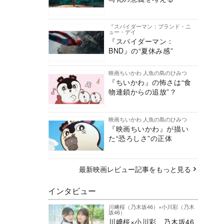
『スパイダーマン：ブランド・ニ
ュー・デイ
『スパイダーマン：
BND』の“夏休み感”
映画ちいかわ 人魚の島のひみつ
『ちいかわ』の怖さは“食
物連鎖からの追放”？
映画ちいかわ 人魚の島のひみつ
『映画ちいかわ』が描い
た“恐ろしさ”の正体
最新映画レビュー記事をもっと見る
インタビュー
川﨑桜（乃木坂46）×小川彩（乃木
坂46）
川﨑桜×小川彩、乃木坂46