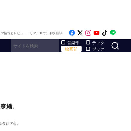
Like on Facebook
Follow on x
Follow on Inst
Follow on Y
Follow on
Follo
ラマ情報とレビュー｜リアルサウンド映画部
サ
音楽部
テック
映画部
ブック
下奈緒、
の移籍の話