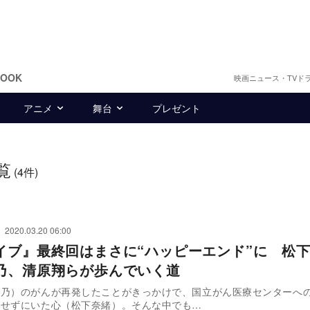
BOOK
映画ニュース・TVド
アニメ
舞台
プレゼント
覧
(4件)
2020.03.20 06:00
イブ』最終回はまさに“ハッピーエンド”に 松
乃、清原翔らが歩んでいく道
佳乃）のがんが再発したことがきっかけで、国立がん医療センターへ
出せずにいた心（松下奈緒）。そんな中でも…