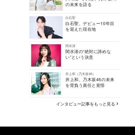
の未来を語る
白石聖
白石聖、デビュー10年目
を迎えた現在地
関水渚
関水渚の“絶対に諦めな
い”という決意
井上和（乃木坂46）
井上和、乃木坂46の未来
を背負う責任と覚悟
インタビュー記事をもっと見る