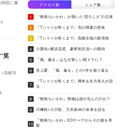
合病院に搬
アクセス数
シェア数
『映画ちいかわ』が描いた“恐ろしさ”の正体
子
『Tシャツが乾くまで』充の帰還の意味
『Tシャツが乾くまで』高橋文哉の新境地
小栗旬×横浜流星、豪華初共演への期待
“笑
『風、薫る』はなぜ新しい朝ドラに？
見上愛、『風、薫る』との1年を振り返る
（高畑淳
『Tシャツが乾くまで』脚本を生方美久が語
る
良
『映画ちいかわ』怪物は誰が生んだのか？
川﨑桜×小川彩、乃木坂46の未来を語る
『映画ちいかわ』EDテーマからその後を考
察