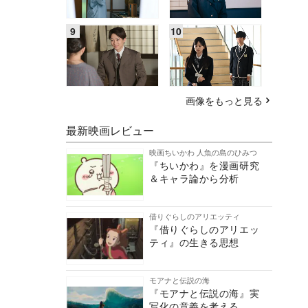
画像をもっと見る
最新映画レビュー
映画ちいかわ 人魚の島のひみつ
『ちいかわ』を漫画研究
＆キャラ論から分析
借りぐらしのアリエッティ
『借りぐらしのアリエッ
ティ』の生きる思想
モアナと伝説の海
『モアナと伝説の海』実
写化の意義を考える