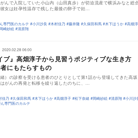
腸がんで入院していた小山内（山田真歩）が切迫流産で横浜みなと総
。彼女は妊孕性温存で残した最後の卵子で妊…
がん専門医のカルテ
小川沙良
木村佳乃
藤井隆
久保田和馬
木下ほうか
高畑淳
岡崎紗絵
清原翔
2020.02.28 06:00
イブ』高畑淳子から見習うポジティブな生き方 
患者にもたらすもの
奈緒）の診察を受ける患者のひとりとして第1話から登場してきた高坂
女はがんの再発と転移を繰り返したのちに、…
村佳乃
久保田和馬
木下ほうか
高畑淳子
松下奈緒
岡崎紗絵
清原翔
小川沙
がん専門医のカルテ