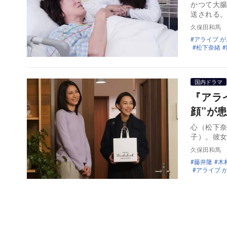
かつて大
送される
久保田和馬
アライブ 
松下奈緒
国内ドラマ
『アラ
顔”が
心（松下
子）。彼
久保田和馬
藤井隆
木
アライブ 