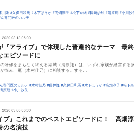
藤井隆
久保田和馬
木下ほうか
高畑淳子
松下奈緒
岡崎紗絵
清原翔
小川沙
がん専門医のカルテ
2020.03.13 06:00
が『アライブ』で体現した普遍的なテーマ 最終
なエピソードに
での研修をまもなく終える結城（清原翔）は、いずれ家族が経営する
うか悩み、薫（木村佳乃）に相談する。する…
がん専門医のカルテ
木村佳乃
藤井隆
久保田和馬
木下ほうか
高畑淳子
松下奈
清原翔
小川沙良
2020.03.06 06:00
イブ』これまでのベストエピソードに！ 高畑淳
巻の名演技