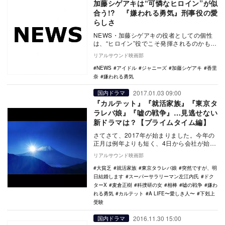
加藤シゲアキは“可憐なヒロイン”が似
合う!? 『嫌われる勇気』刑事役の愛
らしさ
NEWS・加藤シゲアキの役者としての個性
は、“ヒロイン”役でこそ発揮されるのかもし
れない。1月１２日より放送開始した香里奈
リアルサウンド映画部
主演の…
NEWS
アイドル
ジャニーズ
加藤シゲアキ
香里
奈
嫌われる勇気
2017.01.03 09:00
国内ドラマ
『カルテット』『就活家族』『東京タ
ラレバ娘』『嘘の戦争』…見逃せない
新ドラマは？【プライムタイム編】
さてさて、2017年が始まりました。今年の
正月は例年よりも短く、4日から会社が始ま
る人も多いよう。そのせいか、冬の民放連
リアルサウンド映画部
続ドラマ…
大貧乏
就活家族
東京タラレバ娘
突然ですが、明
日結婚します
スーパーサラリーマン左江内氏
ドク
ターX
麦倉正樹
科捜研の女
相棒
嘘の戦争
嫌わ
れる勇気
カルテット
A LIFE〜愛しき人〜
下剋上
受験
2016.11.30 15:00
国内ドラマ