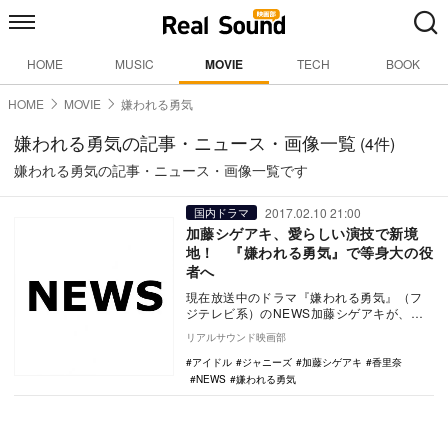
HOME
MUSIC
MOVIE
TECH
BOOK
HOME
MOVIE
嫌われる勇気
嫌われる勇気の記事・ニュース・画像一覧
(4件)
嫌われる勇気の記事・ニュース・画像一覧です
2017.02.10 21:00
国内ドラマ
加藤シゲアキ、愛らしい演技で新境
地！ 『嫌われる勇気』で等身大の役
者へ
現在放送中のドラマ『嫌われる勇気』（フ
ジテレビ系）のNEWS加藤シゲアキが、ま
るでヒロインのように可愛いと話題になっ
リアルサウンド映画部
ている。昨日…
アイドル
ジャニーズ
加藤シゲアキ
香里奈
NEWS
嫌われる勇気