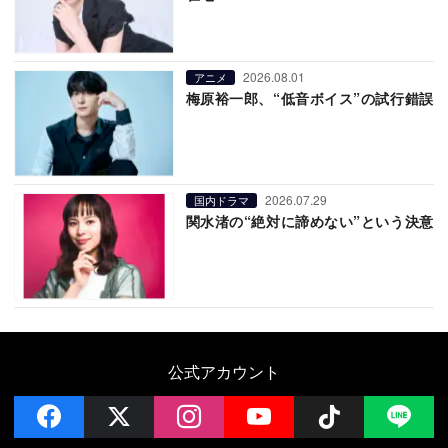
2026.08.01
アニメ
梅原裕一郎、“低音ボイス”の試行錯誤
2026.07.29
国内ドラマ
関水渚の“絶対に諦めない”という決意
公式アカウント
facebook
x
instagram
YouTube
Follow on 
LI