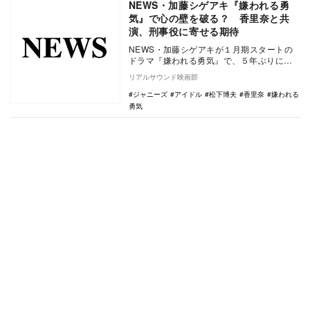
NEWS・加藤シゲアキ『嫌われる勇
気』で心の壁を破る？ 香里奈と共
演、刑事役に寄せる期待
NEWS・加藤シゲアキが１月期スタートの
ドラマ『嫌われる勇気』で、５年ぶりにフ
ジテレビ系連続ドラマで主演を務める香里
リアルサウンド映画部
奈と共演する…
ジャニーズ
アイドル
松下博夫
香里奈
嫌われる
勇気