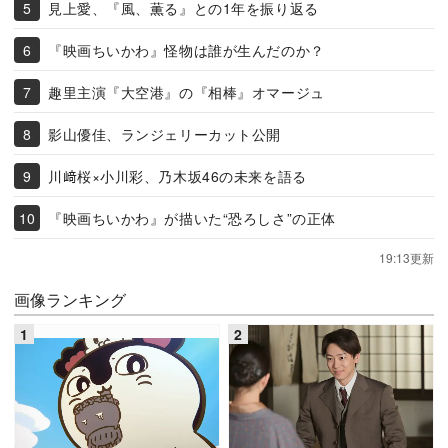
見上愛、『風、薫る』との1年を振り返る
『映画ちいかわ』怪物は誰が生んだのか？
趣里主演『大空港』の『相棒』オマージュ
影山優佳、ランジェリーカット公開
川﨑桜×小川彩、乃木坂46の未来を語る
『映画ちいかわ』が描いた“恐ろしさ”の正体
19:13更新
画像ランキング