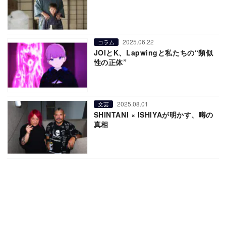
2025.06.22
コラム
JOIとK、Lapwingと私たちの“類似
性の正体”
2025.08.01
文芸
SHINTANI × ISHIYAが明かす、噂の
真相