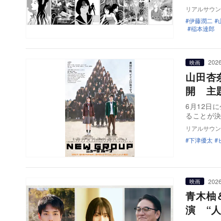
リアルサウン
伊藤潤二
稲本達郎
2026
映画
山田杏
開 主
6月12日
ることが
リアルサウン
下津優太
2026
映画
青木柚
演 “