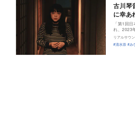
古川琴
に幸あ
「第1回
れ、202
リアルサウン
清水崇
み