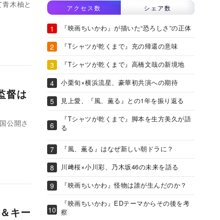
て青木柚と
アクセス数
シェア数
『映画ちいかわ』が描いた“恐ろしさ”の正体
『Tシャツが乾くまで』充の帰還の意味
『Tシャツが乾くまで』高橋文哉の新境地
小栗旬×横浜流星、豪華初共演への期待
 監督は
見上愛、『風、薫る』との1年を振り返る
『Tシャツが乾くまで』脚本を生方美久が語
全国公開さ
る
『風、薫る』はなぜ新しい朝ドラに？
川﨑桜×小川彩、乃木坂46の未来を語る
『映画ちいかわ』怪物は誰が生んだのか？
『映画ちいかわ』EDテーマからその後を考
＆キー
察