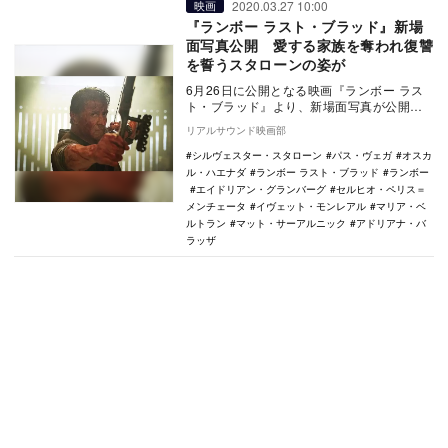
2020.03.27 10:00
映画
『ランボー ラスト・ブラッド』新場
面写真公開 愛する家族を奪われ復讐
を誓うスタローンの姿が
6月26日に公開となる映画『ランボー ラス
ト・ブラッド』より、新場面写真が公開さ
れた。 本作は、シルヴェスター・スタロ
リアルサウンド映画部
ーンの…
シルヴェスター・スタローン
パス・ヴェガ
オスカ
ル・ハエナダ
ランボー ラスト・ブラッド
ランボー
エイドリアン・グランバーグ
セルヒオ・ペリス＝
メンチェータ
イヴェット・モンレアル
マリア・ベ
ルトラン
マット・サーアルニック
アドリアナ・バ
ラッザ