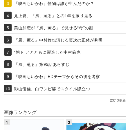
『映画ちいかわ』怪物は誰が生んだのか？
見上愛、『風、薫る』との1年を振り返る
美山加恋が『風、薫る』で見せる“母”の顔
『風、薫る』中村倫也演じる藤次の正体が判明
“朝ドラ”とともに躍進した中村倫也
『風、薫る』第95話あらすじ
『映画ちいかわ』EDテーマからその後を考察
影山優佳、白ワンピ姿でスタイル際立つ
23:13更新
画像ランキング