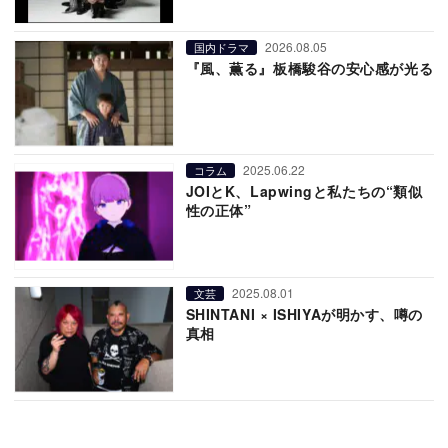
2026.08.05
国内ドラマ
『風、薫る』板橋駿谷の安心感が光る
2025.06.22
コラム
JOIとK、Lapwingと私たちの“類似
性の正体”
2025.08.01
文芸
SHINTANI × ISHIYAが明かす、噂の
真相