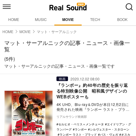
HOME
MUSIC
MOVIE
TECH
BOOK
HOME
MOVIE
マット・サーアルニック
マット・サーアルニックの記事・ニュース・画像一
覧
(5件)
マット・サーアルニックの記事・ニュース・画像一覧です
2020.12.02 08:00
映画
『ランボー』約40年の歴史を振り返
る特別映像公開 昭和風デザインの
WEBポスターも
4K UHD、Blu-ray＆DVDが本日12月2日に
発売された映画『ランボー ラスト・ブラッ
ド』の昭和風デザインWEBポスター…
リアルサウンド映画部
セルヒオ・ペリス＝メンチェータ
エイドリアン・グ
ランバーグ
ランボー
シルヴェスター・スタローン
ランボー ラスト・ブラッド
パス・ヴェガ
オスカ