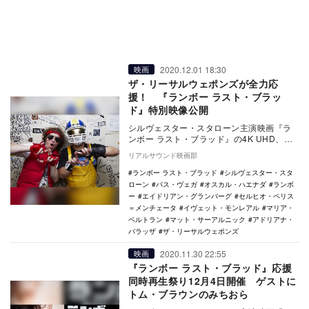
2020.12.01 18:30
映画
ザ・リーサルウェポンズが全力応
援！ 『ランボー ラスト・ブラッ
ド』特別映像公開
シルヴェスター・スタローン主演映画『ラ
ンボー ラスト・ブラッド』の4K UHD、
Blu-ray＆DVDが12月2日に発売される。…
リアルサウンド映画部
ランボー ラスト・ブラッド
シルヴェスター・スタ
ローン
パス・ヴェガ
オスカル・ハエナダ
ランボ
ー
エイドリアン・グランバーグ
セルヒオ・ペリス
＝メンチェータ
イヴェット・モンレアル
マリア・
ベルトラン
マット・サーアルニック
アドリアナ・
バラッザ
ザ・リーサルウェポンズ
2020.11.30 22:55
映画
『ランボー ラスト・ブラッド』応援
同時再生祭り12月4日開催 ゲストに
トム・ブラウンのみちおら