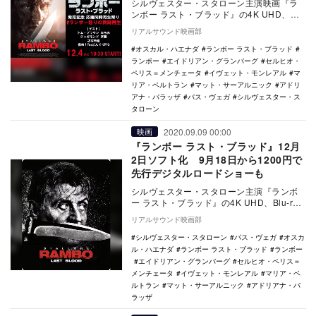
シルヴェスター・スタローン主演映画『ラ
ンボー ラスト・ブラッド』の4K UHD、
Blu-ray＆DVDが12月2日に発売される。…
リアルサウンド映画部
オスカル・ハエナダ
ランボー ラスト・ブラッド
ランボー
エイドリアン・グランバーグ
セルヒオ・
ペリス＝メンチェータ
イヴェット・モンレアル
マ
リア・ベルトラン
マット・サーアルニック
アドリ
アナ・バラッザ
パス・ヴェガ
シルヴェスター・ス
タローン
2020.09.09 00:00
映画
『ランボー ラスト・ブラッド』12月
2日ソフト化 9月18日から1200円で
先行デジタルロードショーも
シルヴェスター・スタローン主演『ランボ
ー ラスト・ブラッド』の4K UHD、Blu-ray
＆DVDが12月2日に発売されることが…
リアルサウンド映画部
シルヴェスター・スタローン
パス・ヴェガ
オスカ
ル・ハエナダ
ランボー ラスト・ブラッド
ランボー
エイドリアン・グランバーグ
セルヒオ・ペリス＝
メンチェータ
イヴェット・モンレアル
マリア・ベ
ルトラン
マット・サーアルニック
アドリアナ・バ
ラッザ