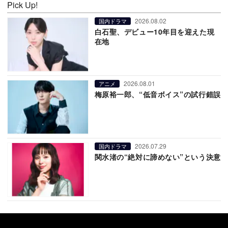
Pick Up!
2026.08.02
国内ドラマ
白石聖、デビュー10年目を迎えた現
在地
2026.08.01
アニメ
梅原裕一郎、“低音ボイス”の試行錯誤
2026.07.29
国内ドラマ
関水渚の“絶対に諦めない”という決意