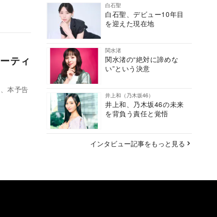
白石聖
白石聖、デビュー10年目
を迎えた現在地
関水渚
ーティ
関水渚の“絶対に諦めな
い”という決意
り、本予告
井上和（乃木坂46）
井上和、乃木坂46の未来
を背負う責任と覚悟
インタビュー記事をもっと見る