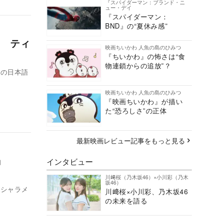
『スパイダーマン：ブランド・ニ
ュー・デイ
『スパイダーマン：
BND』の“夏休み感”
 ティ
映画ちいかわ 人魚の島のひみつ
『ちいかわ』の怖さは“食
物連鎖からの追放”？
作の日本語
映画ちいかわ 人魚の島のひみつ
『映画ちいかわ』が描い
た“恐ろしさ”の正体
最新映画レビュー記事をもっと見る
』
インタビュー
川﨑桜（乃木坂46）×小川彩（乃木
坂46）
、シャラメ
川﨑桜×小川彩、乃木坂46
の未来を語る