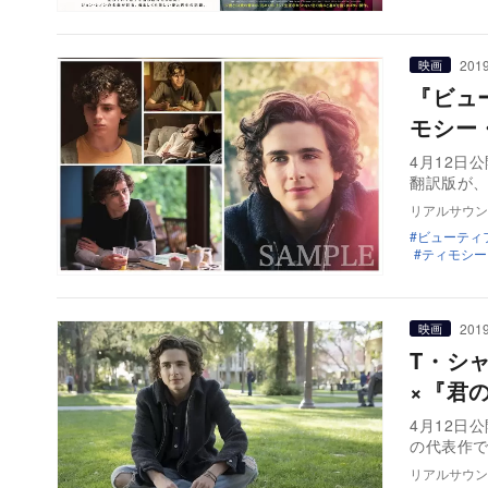
2019
映画
『ビュ
モシー
4月12日
翻訳版が、
リアルサウン
ビューティ
ティモシー
2019
映画
T・シ
×『君
4月12日
の代表作
リアルサウン