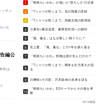
『映画ちいかわ』が描いた“恐ろしさ”の正体
レッサン
『Tシャツが乾くまで』充の帰還の意味
『Tシャツが乾くまで』高橋文哉の新境地
ない山
小栗旬×横浜流星、豪華初共演への期待
『風、薫る』はなぜ新しい朝ドラに？
見上愛、『風、薫る』との1年を振り返る
告編公
『映画ちいかわ』怪物は誰が生んだのか？
『Tシャツが乾くまで』脚本を生方美久が語
本作は、
る
川﨑桜×小川彩、乃木坂46の未来を語る
ス
『映画ちいかわ』EDテーマからその後を考
察
18:14更新