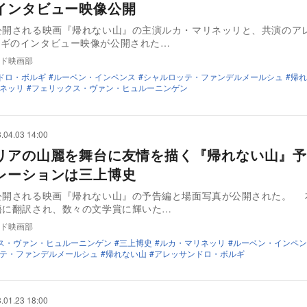
インタビュー映像公開
公開される映画『帰れない山』の主演ルカ・マリネッリと、共演のア
゙ルギのインタビュー映像が公開された…
ド映画部
ドロ・ボルギ
ルーベン・インペンス
シャルロッテ・ファンデルメールシュ
帰れ
ネッリ
フェリックス・ヴァン・ヒュルーニンゲン
.04.03 14:00
リアの山麗を舞台に友情を描く『帰れない山』予
レーションは三上博史
公開される映画『帰れない山』の予告編と場面写真が公開された。 
語に翻訳され、数々の文学賞に輝いた…
ド映画部
ス・ヴァン・ヒュルーニンゲン
三上博史
ルカ・マリネッリ
ルーベン・インペン
テ・ファンデルメールシュ
帰れない山
アレッサンドロ・ボルギ
.01.23 18:00