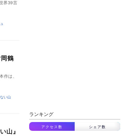
世界39言
ュ
片岡鶴
 本作は、
ない山
ランキング
アクセス数
シェア数
ない山』