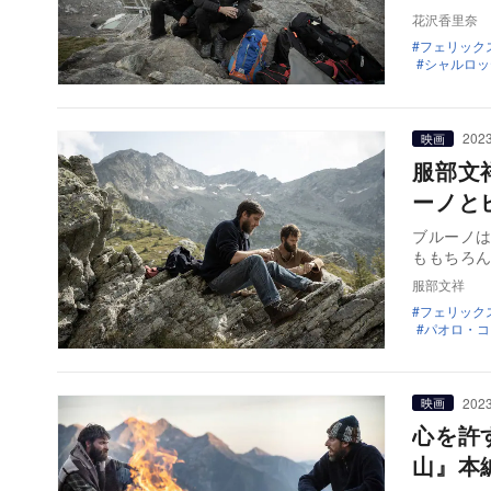
花沢香里奈
フェリック
シャルロッ
2023
映画
服部文
ーノと
ブルーノ
ももちろん
服部文祥
フェリック
パオロ・コ
2023
映画
心を許
山』本