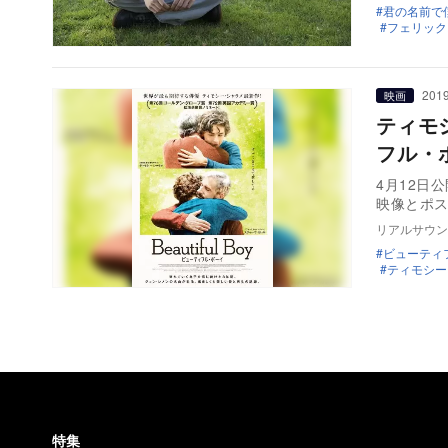
君の名前で
フェリック
2019
映画
ティモ
フル・
4月12日
映像とポ
リアルサウン
ビューティ
ティモシー
特集