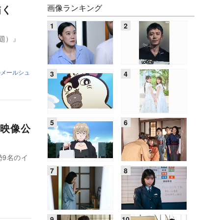
画像ランキング
描く
原題）』
ルメールシュ
映像公
勢9名のイ