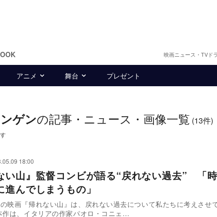
BOOK
映画ニュース・TVド
アニメ
舞台
プレゼント
の記事・ニュース・画像一覧
ニンゲン
(13件)
す
.05.09 18:00
ない山』監督コンビが語る“戻れない過去” 「
に進んでしまうもの」
中の映画『帰れない山』は、戻れない過去について私たちに考えさせ
本作は、イタリアの作家パオロ・コニェ…