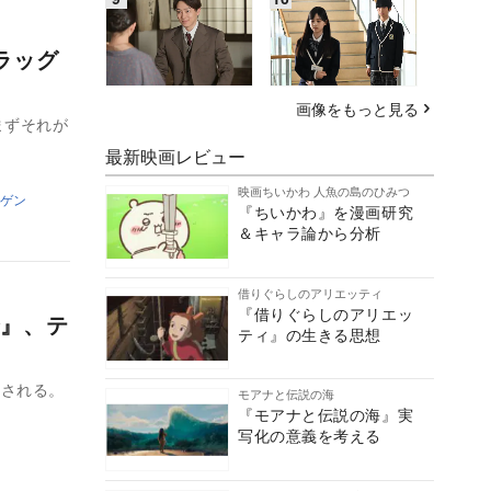
ラッグ
画像をもっと見る
まずそれが
最新映画レビュー
映画ちいかわ 人魚の島のひみつ
ゲン
『ちいかわ』を漫画研究
＆キャラ論から分析
借りぐらしのアリエッティ
『借りぐらしのアリエッ
』、テ
ティ』の生きる思想
開される。
モアナと伝説の海
『モアナと伝説の海』実
写化の意義を考える