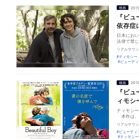
2019
映画
『ビュ
依存症
日本にお
法律で禁
リアルサウン
ティモシー
ビューティ
2019
映画
『ビュ
ィモシ
ティモシー
本作は、Ne
リアルサウン
ビューティ
ティモシー