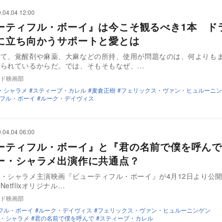
.04.04 12:00
ーティフル・ボーイ』は今こそ観るべき1本 ド
に立ち向かうサポートと愛とは
いて、覚醒剤や麻薬、大麻などの所持、使用が問題なのは、何よりも
じられているからだ。では、そもそもなぜ、…
ド映画部
・シャラメ
スティーブ・カレル
麦倉正樹
フェリックス・ヴァン・ヒュルーニン
フル・ボーイ
ルーク・デイヴィス
.04.04 06:00
ーティフル・ボーイ』と『君の名前で僕を呼んで
ー・シャラメ出演作に共通点？
・シャラメ主演映画『ビューティフル・ボーイ』が4月12日より公
tflixオリジナル…
ド映画部
フル・ボーイ
ルーク・デイヴィス
フェリックス・ヴァン・ヒュルーニンゲン
・シャラメ
君の名前で僕を呼んで
スティーブ・カレル