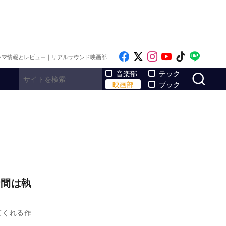
Like on Facebook
Follow on x
Follow on Inst
Follow on Y
Follow on
Follo
ラマ情報とレビュー｜リアルサウンド映画部
サ
音楽部
テック
映画部
ブック
時間は執
てくれる作