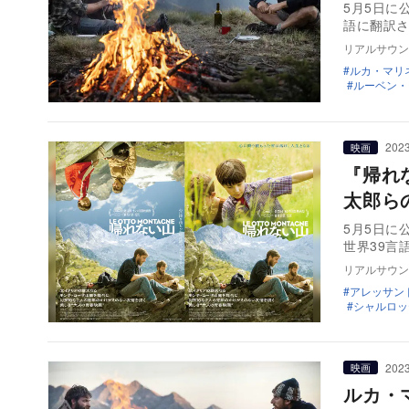
5月5日に
語に翻訳
リアルサウン
ルカ・マリ
ルーベン・
2023
映画
『帰れ
太郎ら
5月5日に
世界39言
リアルサウン
アレッサン
シャルロッ
2023
映画
ルカ・