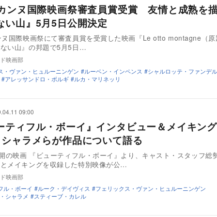
回カンヌ国際映画祭審査員賞受賞 友情と成熟を
ない山』5月5日公開決定
ヌ国際映画祭にて審査員賞を受賞した映画『Le otto montagne（
ない山』の邦題で5月5日…
ド映画部
ス・ヴァン・ヒュルーニンゲン
ルーベン・インペンス
シャルロッテ・ファンデ
アレッサンドロ・ボルギ
ルカ・マリネッリ
.04.11 09:00
ーティフル・ボーイ』インタビュー＆メイキング
・シャラメらが作品について語る
公開の映画 『ビューティフル・ボーイ』より、キャスト・スタッフ総
ーとメイキングを収録した特別映像が公…
ド映画部
フル・ボーイ
ルーク・デイヴィス
フェリックス・ヴァン・ヒュルーニンゲン
・シャラメ
スティーブ・カレル