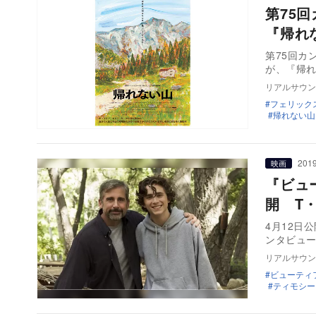
第75
『帰れ
第75回カン
が、『帰れ
リアルサウン
フェリック
帰れない山
2019
映画
『ビュ
開 T
4月12日
ンタビュ
リアルサウン
ビューティ
ティモシー