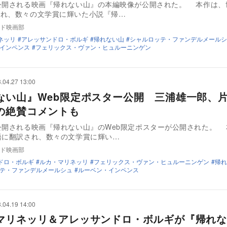
公開される映画『帰れない山』の本編映像が公開された。 本作は、
され、数々の文学賞に輝いた小説『帰…
ド映画部
ネッリ
アレッサンドロ・ボルギ
帰れない山
シャルロッテ・ファンデルメールシ
インペンス
フェリックス・ヴァン・ヒュルーニンゲン
.04.27 13:00
ない山』Web限定ポスター公開 三浦雄一郎、
の絶賛コメントも
公開される映画『帰れない山』のWeb限定ポスターが公開された。
語に翻訳され、数々の文学賞に輝い…
ド映画部
ドロ・ボルギ
ルカ・マリネッリ
フェリックス・ヴァン・ヒュルーニンゲン
帰れ
テ・ファンデルメールシュ
ルーベン・インペンス
.04.19 14:00
マリネッリ＆アレッサンドロ・ボルギが『帰れ