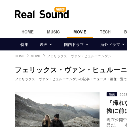
HOME
MUSIC
MOVIE
TECH
特集
映画
国内ドラマ
海外ドラマ
HOME
MOVIE
フェリックス・ヴァン・ヒュルーニンゲン
フェリックス・ヴァン・ヒュルー
フェリックス・ヴァン・ヒュルーニンゲンの記事・ニュース・画像一覧で
2023
映画
『帰れ
拗に前
現在公開
品だ。 