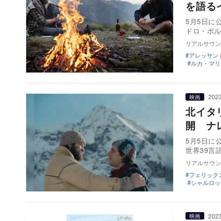
を語る
5月5日に
ドロ・ホ
リアルサウン
アレッサン
ルカ・マリ
2023
映画
北イタ
開 ナ
5月5日に
世界39言
リアルサウン
フェリック
シャルロッ
2023
映画