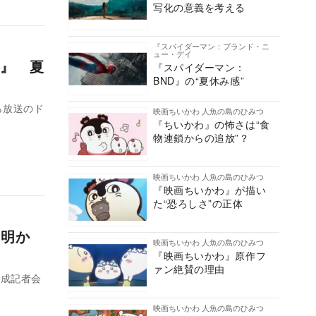
写化の意義を考える
『スパイダーマン：ブランド・ニ
ュー・デイ
』 夏
『スパイダーマン：
BND』の“夏休み感”
ら放送のド
映画ちいかわ 人魚の島のひみつ
『ちいかわ』の怖さは“食
物連鎖からの追放”？
映画ちいかわ 人魚の島のひみつ
『映画ちいかわ』が描い
た“恐ろしさ”の正体
”明か
映画ちいかわ 人魚の島のひみつ
『映画ちいかわ』原作フ
ァン絶賛の理由
完成記者会
映画ちいかわ 人魚の島のひみつ