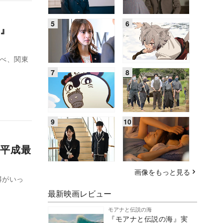
』
調べ、関東
平成最
画像をもっと見る
得がいっ
最新映画レビュー
モアナと伝説の海
『モアナと伝説の海』実