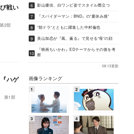
影山優佳、白ワンピ姿でスタイル際立つ
び戦い
『スパイダーマン：BND』の“夏休み感”
第2部
“朝ドラ”とともに躍進した中村倫也
美山加恋が『風、薫る』で見せる“母”の顔
『映画ちいかわ』EDテーマからその後を考
察
08:13更新
画像ランキング
 『ハゲ
 第1部