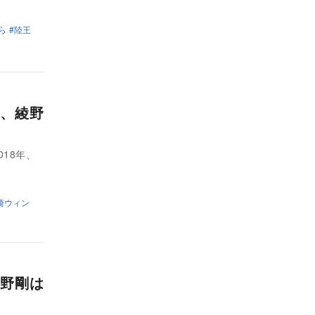
ら
陸王
、綾野
18年、
崎ウィン
野剛は