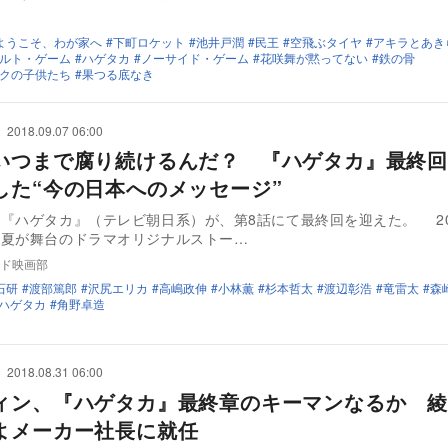
ようこそ、わが家へ
下町ロケット
池井戸潤
民王
空飛ぶタイヤ
アキラとあき
ルト・ゲーム
ハゲタカ
ノーサイド・ゲーム
花咲舞が黙ってない
鉄の骨
クの子供たち
果つる底なき
2018.09.07 06:00
いつまで腐り続けるんだ？ 『ハゲタカ』最終回
した“今の日本へのメッセージ”
『ハゲタカ』（テレビ朝日系）が、第8話にて最終回を迎えた。 20
の夏が舞台のドラマオリジナルストー…
ド映画部
石研
渡部篤郎
沢尻エリカ
高嶋政伸
小林薫
杉本哲太
渡辺彰浩
竜雷太
森
ハゲタカ
角野卓造
2018.08.31 06:00
ィン、『ハゲタカ』最終章のキーマンなるか 綾
よメーカー社長に就任