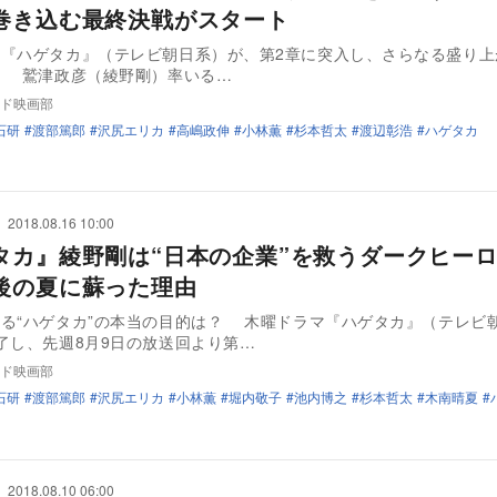
巻き込む最終決戦がスタート
マ『ハゲタカ』（テレビ朝日系）が、第2章に突入し、さらなる盛り上
せている。 鷲津政彦（綾野剛）率いる…
ド映画部
石研
渡部篤郎
沢尻エリカ
高嶋政伸
小林薫
杉本哲太
渡辺彰浩
ハゲタカ
2018.08.16 10:00
タカ』綾野剛は“日本の企業”を救うダークヒ
後の夏に蘇った理由
る“ハゲタカ”の本当の目的は？ 木曜ドラマ『ハゲタカ』（テレビ
了し、先週8月9日の放送回より第…
ド映画部
石研
渡部篤郎
沢尻エリカ
小林薫
堀内敬子
池内博之
杉本哲太
木南晴夏
2018.08.10 06:00