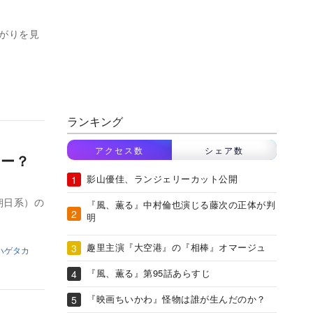
がりを見
ランキング
アクセス数
シェア数
ーロー？
影山優佳、ランジェリーカット公開
朝日系）の
『風、薫る』中村倫也演じる藤次の正体が判
明
趣里主演『大空港』の『相棒』オマージュ
ハゲタカ
『風、薫る』第95話あらすじ
『映画ちいかわ』怪物は誰が生んだのか？