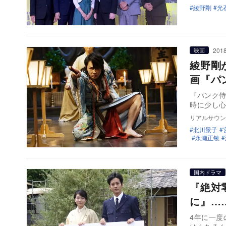
綾野剛
光
2018
映画
綾野剛
画『パ
『パンク
時に少し
リアルサウン
北川景子
永瀬正敏
国内ドラマ
『絶対
に』…
4年に一