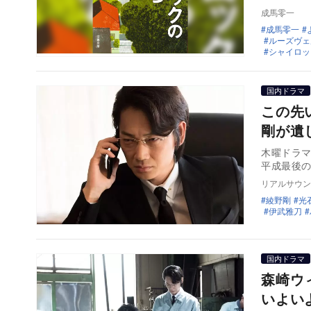
成馬零一
成馬零一
ルーズヴェ
シャイロッ
国内ドラマ
この先
剛が遺
木曜ドラマ
平成最後
リアルサウン
綾野剛
光
伊武雅刀
国内ドラマ
森崎ウ
いよい