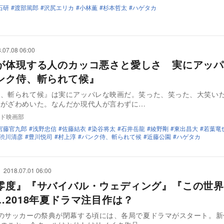
石研
渡部篤郎
沢尻エリカ
小林薫
杉本哲太
ハゲタカ
.07.08 06:00
が体現する人のカッコ悪さと愛しさ 実にアッパ
ンク侍、斬られて候』
侍、斬られて候』は実にアッパレな映画だ。笑った、笑った、大笑い
心がざわめいた。なんだか現代人が言わずに…
ド映画部
宮藤官九郎
浅野忠信
佐藤結衣
染谷将太
石井岳龍
綾野剛
東出昌大
若葉竜
渋川清彦
豊川悦司
村上淳
パンク侍、斬られて候
近藤公園
ハゲタカ
2018.07.01 06:00
零度』『サバイバル・ウェディング』『この世界
…2018年夏ドラマ注目作は？
度のサッカーの祭典が閉幕する頃には、各局で夏ドラマがスタート。新