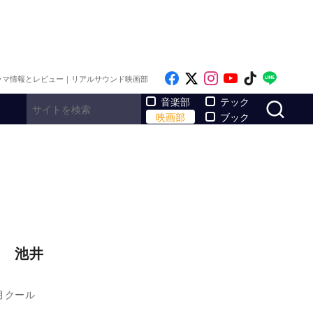
Like on Facebook
Follow on x
Follow on Inst
Follow on Y
Follow on
Follo
ラマ情報とレビュー｜リアルサウンド映画部
サ
音楽部
テック
映画部
ブック
 池井
月クール