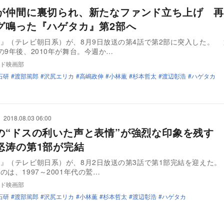
が仲間に裏切られ、新たなファンド立ち上げ 再
グ鳴った『ハゲタカ』第2部へ
』（テレビ朝日系）が、8月9日放送の第4話で第2部に突入した。 
の9年後、2010年が舞台。今週か…
ド映画部
石研
渡部篤郎
沢尻エリカ
高嶋政伸
小林薫
杉本哲太
渡辺彰浩
ハゲタカ
2018.08.03 06:00
の“ドスの利いた声と表情”が強烈な印象を残す
怒涛の第1部が完結
』（テレビ朝日系）が、8月2日放送の第3話で第1部完結を迎えた。
のは、1997～2001年代の鷲…
ド映画部
石研
渡部篤郎
沢尻エリカ
小林薫
杉本哲太
渡辺彰浩
ハゲタカ