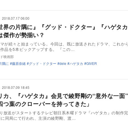
2018.07.17 06:00
世界の片隅に』『グッド・ドクター』『ハゲタカ
は傑作が勢揃い？
ラマが続々と始まっている。今回は、既に放送されたドラマ、これか
作品を5本ピックアップする。 『この…
ド映画部
片隅に
藤原奈緒
グッド・ドクター
dele
ハゲタカ
GIVER
2018.07.09 18:45
リカ、『ハゲタカ』会見で綾野剛の“意外な一面
四つ葉のクローバーを持ってきた」
より放送がスタートするテレビ朝日系木曜ドラマ『ハゲタカ』の制作
日に同局にて行われ、主演の綾野剛、渡…