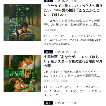
2022.07.22 18:00
映画
「ケータイ小説」にハマった人へ贈り
たい 10年愛の物語『あなたがここ
にいてほしい』
リアルサウンド映画部の編集スタッフが週
替りでお届けする「週末映画館でこれ観よ
う！」。毎週末にオススメ映画・特集上映
大和田茉椰
をご紹介。今週…
シャー・モー
チュー・チューシアオ
チャン・ジン
イー
あなたがここにいてほしい
大和田茉椰
週末
オススメ映画
中国映画
2022.05.20 10:00
映画
中国映画『あなたがここにいてほし
い』新ポスター＆愛の溢れる場面写真
公開
7月22日より公開される映画『あなたがここ
にいてほしい』の新ポスターと場面写真が
公開された。 本作は、2013年1月、中国
リアルサウンド映画部
最…
チェン・クォフー
チュー・チューシアオ
チャン・
ジンイー
カレン・モク
あなたがここにいてほしい
シャー・モー
2022.05.10 10:00
映画