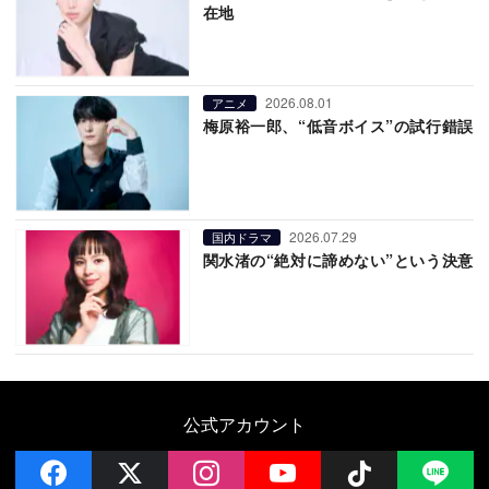
在地
2026.08.01
アニメ
梅原裕一郎、“低音ボイス”の試行錯誤
2026.07.29
国内ドラマ
関水渚の“絶対に諦めない”という決意
公式アカウント
facebook
x
instagram
YouTube
Follow on 
LI