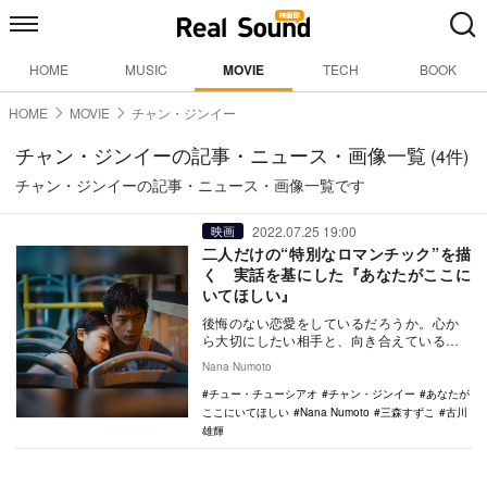
HOME
MUSIC
MOVIE
TECH
BOOK
HOME
MOVIE
チャン・ジンイー
チャン・ジンイーの記事・ニュース・画像一覧
(4件)
チャン・ジンイーの記事・ニュース・画像一覧です
2022.07.25 19:00
映画
二人だけの“特別なロマンチック”を描
く 実話を基にした『あなたがここに
いてほしい』
後悔のない恋愛をしているだろうか。心か
ら大切にしたい相手と、向き合えているの
だろうか。7月22日から公開中の映画『あな
Nana Numoto
たがここに…
チュー・チューシアオ
チャン・ジンイー
あなたが
ここにいてほしい
Nana Numoto
三森すずこ
古川
雄輝