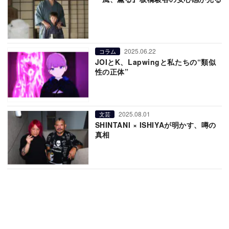
2025.06.22
コラム
JOIとK、Lapwingと私たちの“類似
性の正体”
2025.08.01
文芸
SHINTANI × ISHIYAが明かす、噂の
真相