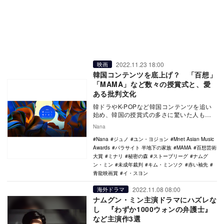
2022.11.23 18:00
映画
韓国コンテンツを底上げ？ 「百想」
「MAMA」など数々の授賞式と、愛
ある批判文化
韓ドラやK-POPなど韓国コンテンツを追い
始め、韓国の授賞式の多さに驚いた人も多
いのではないだろうか。韓国には百想芸術
Nana
大賞、青龍…
Nana
ジュノ
ユン・ヨジョン
Mnet Asian Music
Awards
パラサイト 半地下の家族
MAMA
百想芸術
大賞
ミナリ
秘密の森
ストーブリーグ
ナムグ
ン・ミン
未成年裁判
キム・ミンソク
赤い袖先
青龍映画賞
イ・スヨン
2022.11.08 08:00
海外ドラマ
ナムグン・ミン主演ドラマにハズレな
し 『わずか1000ウォンの弁護士』
など主演作3選