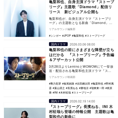
亀梨和也、自身主演ドラマ『ストーブ
リーグ』主題歌「Diamond」配信リ
リース 新ビジュアル公開も
亀梨和也が、自身主演ドラマ『ストーブリ
ーグ』の主題歌となる新曲「Diamond」を4
月15日に配信リリース。また、あわせてジ
リアルサウンド編集部
ャケ…
シンガー
JPOP
亀梨和也
ストーブリーグ
2026.03.06 08:00
国内ドラマ
亀梨和也の前にさまざまな障壁が立ち
はだかる 『ストーブリーグ』予告編
＆アザーカット公開
3月28日よりLeminoとWOWOWにて一挙放
送・配信される亀梨和也主演ドラマ『スト
ーブリーグ』の予告編とアザーカットが公
リアルサウンド映画部
開さ…
剛力彩芽
板尾創路
吉田鋼太郎
亀梨和也
野村萬
斎
葉山奨之
長濱ねる
勝地涼
瑠東東一郎
梶原
善
INI
木村柾哉
ストーブリーグ
2026.02.19 14:00
国内ドラマ
『ストーブリーグ』長濱ねる、INI 木
村柾哉ら登場の特報公開 主題歌は亀
梨和也の新曲に