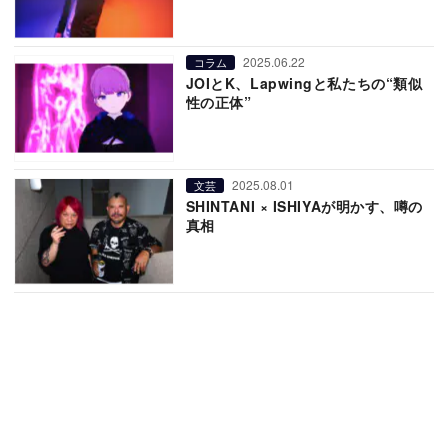
2025.06.22
コラム
JOIとK、Lapwingと私たちの“類似
性の正体”
2025.08.01
文芸
SHINTANI × ISHIYAが明かす、噂の
真相