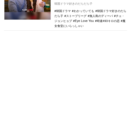
Love You』（TBS系）が話題を呼んでい
韓国ドラマ好きのだらだら子
る…
韓国ドラマ
わかっていても
韓国ドラマ好きのだら
だら子
ストーブリーグ
無人島のディーバ
チェ・
ジョンヒョプ
Eye Love You
時速493キロの恋
魔
女食堂にいらっしゃい