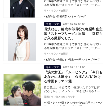
2026年の放送に向けて制作が進められてい
る亀梨和也主演ドラマ『ストーブリーグ』
に野村萬斎が出演することが決定した。
リアルサウンド映画部
本作は…
亀梨和也
野村萬斎
ストーブリーグ
2026.02.09 08:00
国内ドラマ
長濱ねる、編成本部長役で亀梨和也主
演『ストーブリーグ』出演 「気持ち
が入る撮影でした」
2026年の放送に向けて制作が進められてい
る亀梨和也主演ドラマ『ストーブリーグ』
に長濱ねるが出演することが発表された。
リアルサウンド映画部
本作…
亀梨和也
長濱ねる
瑠東東一郎
ストーブリーグ
2024.07.18 11:00
海外ドラマ
『涙の女王』『ムービング』『今日も
あなたに太陽を』 心揺さぶる“泣け
る韓国ドラマ”6選
自分史上、今までで一番泣いたドラマは何
だろうか。ティッシュ一箱を使い切るくら
い泣いてしまったり、大声でわんわん泣い
韓国ドラマ好きのだらだら子
てしまったり、…
韓国ドラマ
韓国ドラマ好きのだらだら子
ストーブ