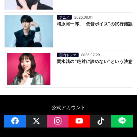
2026.08.01
アニメ
梅原裕一郎、“低音ボイス”の試行錯誤
2026.07.29
国内ドラマ
関水渚の“絶対に諦めない”という決意
公式アカウント
facebook
x
instagram
YouTube
Follow on 
LI