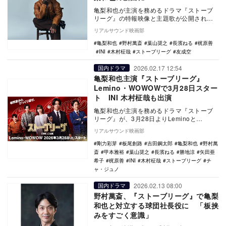
亀梨和也が主演を務めるドラマ『ストーブ
リーグ』の特報映像と主題歌が公開され
た。主題歌は、主演の亀梨が歌う新曲
リアルサウンド映画部
「Diamond」に…
亀梨和也
野村萬斎
葉山奨之
長濱ねる
梶原善
INI
木村柾哉
ストーブリーグ
友成空
2026.02.17 12:54
国内ドラマ
亀梨和也主演『ストーブリーグ』
Lemino・WOWOWで3月28日スター
ト INI 木村柾哉も出演
亀梨和也が主演を務めるドラマ『ストーブ
リーグ』が、3月28日よりLeminoと
WOWOWにて一挙放送・配信されることが
リアルサウンド映画部
決定。あわ…
剛力彩芽
板尾創路
吉田鋼太郎
亀梨和也
野村萬
斎
甲本雅裕
葉山奨之
長濱ねる
勝地涼
矢田亜
希子
梶原善
INI
木村柾哉
ストーブリーグ
チ
ャ・ジュノ
2026.02.13 08:00
国内ドラマ
野村萬斎、『ストーブリーグ』で亀梨
和也と対立する球団社長役に 「板挟
みをすごく意識」