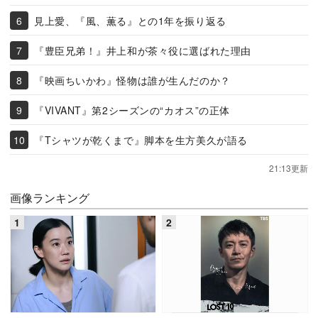
見上愛、『風、薫る』との1年を振り返る
『豊臣兄弟！』井上和が茶々役に選ばれた理由
『映画ちいかわ』怪物は誰が生んだのか？
『VIVANT』第2シーズンの“カオス”の正体
『Tシャツが乾くまで』脚本を生方美久が語る
21:13更新
画像ランキング