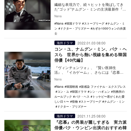
繊細な表現力で、続々ヒットを飛ばしてき
た“ゴッド”ナムグン・ミンの主演最新作『わ
ずか1000ウォンの弁護士』。すでに年末に
Nana
開催さ…
Nana
韓国ドラマ
ストーブリーグ
ナムグン・ミ
ン
ドクター・プリズナー
わずか1000ウォンの弁護
士
2022.01.03 08:00
海外ドラマ
コン・ユ、ナムグン・ミン、パク・ヘ
スら 世界から熱い視線を集める韓国
俳優【40代編】
『ヴィンチェンツォ』、『賢い医師生
活』、『イカゲーム』、さらには『恋慕』
など数々のヒット作が誕生し、2021年も日
Nana
本のみならず世…
Nana
韓国映画
新感染 ファイナル・エクスプレス
コン・ユ
韓国ドラマ
シン・ハギュン
刑務所の
ルールブック
パク・ヘス
トッケビ〜君がくれた愛
しい日々〜
怪物
ストーブリーグ
ナムグン・ミン
ドクター・プリズナー
2021.11.25 08:00
海外ドラマ
『恋慕』の男装が麗しすぎる 実力派
俳優パク・ウンビン出演のおすすめ韓