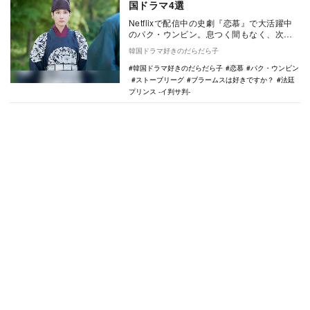
国ドラマ4選
Netflixで配信中の史劇『恋慕』で大活躍中
のパク・ウンビン。息つく間もなく、次回
作の出演が報じられており、その人気っぷ
韓国ドラマ好きのだらだら子
りが見…
韓国ドラマ好きのだらだら子
恋慕
パク・ウンビン
ストーブリーグ
ブラームスは好きですか？
法廷
プリンス -イ判サ判-