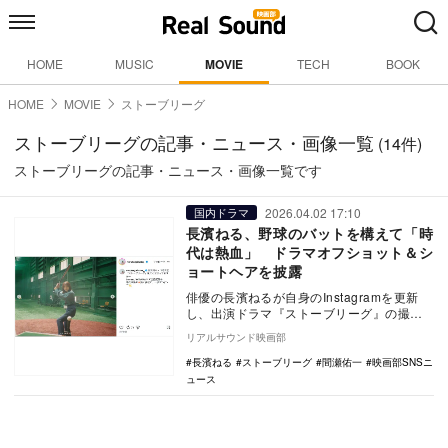
HOME
MUSIC
MOVIE
TECH
BOOK
HOME
MOVIE
ストーブリーグ
ストーブリーグの記事・ニュース・画像一覧
(14件)
ストーブリーグの記事・ニュース・画像一覧です
2026.04.02 17:10
国内ドラマ
長濱ねる、野球のバットを構えて「時
代は熱血」 ドラマオフショット＆シ
ョートヘアを披露
俳優の長濱ねるが自身のInstagramを更新
し、出演ドラマ『ストーブリーグ』の撮影
裏側の写真を多数公開した。 長濱は
リアルサウンド映画部
「『ス…
長濱ねる
ストーブリーグ
間瀬佑一
映画部SNSニ
ュース