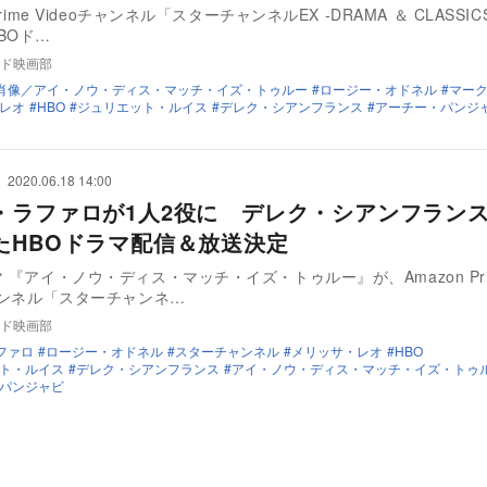
Prime Videoチャンネル「スターチャンネルEX -DRAMA ＆ CLASSI
BOド…
ド映画部
肖像／アイ・ノウ・ディス・マッチ・イズ・トゥルー
ロージー・オドネル
マー
レオ
HBO
ジュリエット・ルイス
デレク・シアンフランス
アーチー・パンジ
2020.06.18 14:00
・ラファロが1人2役に デレク・シアンフラン
たHBOドラマ配信＆放送決定
マ 『アイ・ノウ・ディス・マッチ・イズ・トゥルー』が、Amazon Pri
チャンネル‎「スターチャンネ…
ド映画部
ファロ
ロージー・オドネル
スターチャンネル
メリッサ・レオ
HBO
ト・ルイス
デレク・シアンフランス
アイ・ノウ・ディス・マッチ・イズ・トゥ
パンジャビ