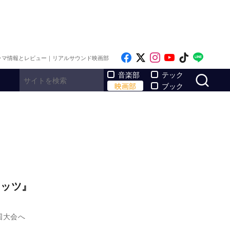
Like on Facebook
Follow on x
Follow on Inst
Follow on Y
Follow on
Follo
ラマ情報とレビュー｜リアルサウンド映画部
サ
音楽部
テック
映画部
ブック
ケッツ』
国大会へ