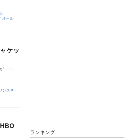
ル
ド オール
ャケッ
が、U-
リンスキー
HBO
ランキング