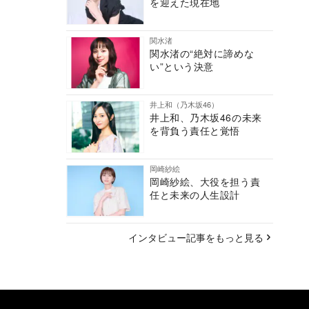
を迎えた現在地
関水渚
関水渚の“絶対に諦めな
い”という決意
井上和（乃木坂46）
井上和、乃木坂46の未来
を背負う責任と覚悟
岡崎紗絵
岡崎紗絵、大役を担う責
任と未来の人生設計
インタビュー記事をもっと見る