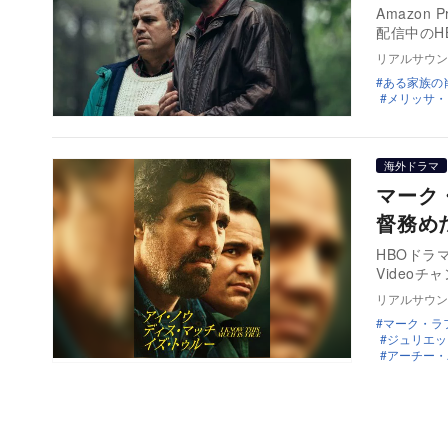
Amazon 
配信中のH
リアルサウン
ある家族の
メリッサ・
海外ドラマ
マーク
督務め
HBOドラ
Video
リアルサウン
マーク・ラ
ジュリエッ
アーチー・