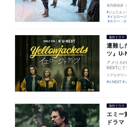
長内那由多（Na
ジュリエッ
イエロージ
ホラー・オ
海外ドラマ
遭難し
ツ』U-
アメリカの
NEXTに
リアルサウン
U-NEXT
海外ドラマ
エミー
ドラマ