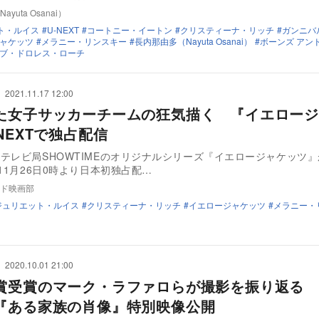
yuta Osanai）
ト・ルイス
U-NEXT
コートニー・イートン
クリスティーナ・リッチ
ガンニバ
ャケッツ
メラニー・リンスキー
長内那由多（Nayuta Osanai）
ボーンズ アン
ブ・ドロレス・ローチ
2021.11.17 12:00
た女子サッカーチームの狂気描く 『イエロージ
NEXTで独占配信
テレビ局SHOWTIMEのオリジナルシリーズ『イエロージャケッツ』
て11月26日0時より日本初独占配…
ド映画部
ジュリエット・ルイス
クリスティーナ・リッチ
イエロージャケッツ
メラニー・
2020.10.01 21:00
賞受賞のマーク・ラファロらが撮影を振り返る 
『ある家族の肖像』特別映像公開