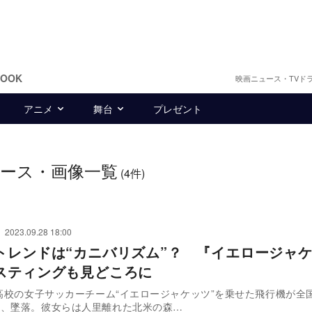
BOOK
映画ニュース・TVド
アニメ
舞台
プレゼント
ース・画像一覧
(4件)
2023.09.28 18:00
トレンドは“カニバリズム”？ 『イエロージャ
スティングも見どころに
、高校の女子サッカーチーム“イエロージャケッツ”を乗せた飛行機が全
中、墜落。彼女らは人里離れた北米の森…