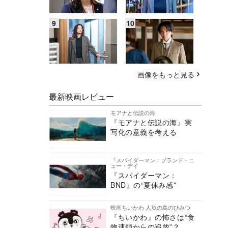
画像をもっと見る
最新映画レビュー
モアナと伝説の海
『モアナと伝説の海』実
写化の意義を考える
『スパイダーマン：ブランド・ニ
ュー・デイ
『スパイダーマン：
BND』の“夏休み感”
映画ちいかわ 人魚の島のひみつ
『ちいかわ』の怖さは“食
物連鎖からの追放”？