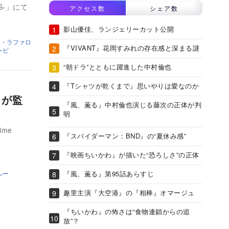
CS-」にて
アクセス数
シェア数
影山優佳、ランジェリーカット公開
ク・ラファロ
『VIVANT』花岡すみれの存在感と深まる謎
ャビ
“朝ドラ”とともに躍進した中村倫也
『Tシャツが乾くまで』思いやりは愛なのか
スが監
『風、薫る』中村倫也演じる藤次の正体が判
明
me
『スパイダーマン：BND』の“夏休み感”
『映画ちいかわ』が描いた“恐ろしさ”の正体
『風、薫る』第95話あらすじ
ルー
趣里主演『大空港』の『相棒』オマージュ
『ちいかわ』の怖さは“食物連鎖からの追
放”？