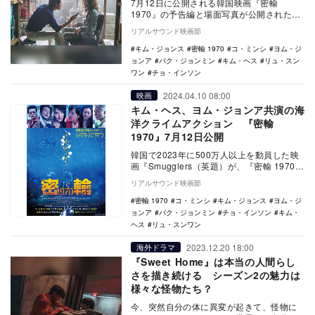
7月12日に公開される韓国映画『密輸
1970』の予告編と場面写真が公開された。
本作は、 『モガディシュ 脱出までの14
リアルサウンド映画部
日…
キム・ジョンス
密輸 1970
コ・ミンシ
ヨム・ジ
ョンア
パク・ジョンミン
キム・ヘス
リュ・スン
ワン
チョ・インソン
2024.04.10 08:00
映画
キム・ヘス、ヨム・ジョンア共演の海
洋クライムアクション 『密輸
1970』7月12日公開
韓国で2023年に500万人以上を動員した映
画『Smugglers（英題）が、『密輸 1970』
の邦題で7月12日に日本公開され…
リアルサウンド映画部
密輸 1970
コ・ミンシ
キム・ジョンス
ヨム・ジ
ョンア
パク・ジョンミン
チョ・インソン
キム・
ヘス
リュ・スンワン
2023.12.20 18:00
海外ドラマ
『Sweet Home』は本当の人間らし
さを描き続ける シーズン2の魅力は
様々な怪物たち？
今、突然自分の体に異変が起きて、怪物に