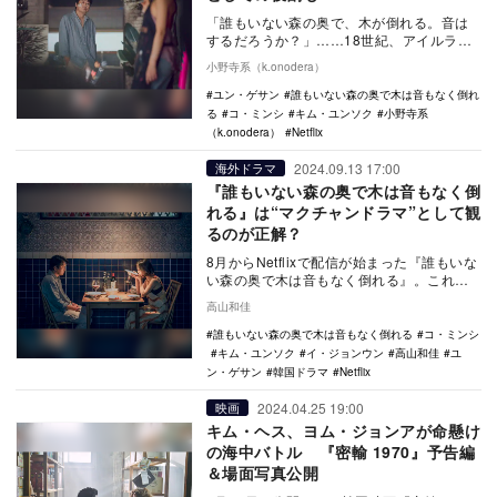
「誰もいない森の奥で、木が倒れる。音は
するだろうか？」……18世紀、アイルラン
ドの哲学者ジョージ・バークリーが発し
小野寺系（k.onodera）
た、有名な問い…
ユン・ゲサン
誰もいない森の奥で木は音もなく倒れ
る
コ・ミンシ
キム・ユンソク
小野寺系
（k.onodera）
Netflix
2024.09.13 17:00
海外ドラマ
『誰もいない森の奥で木は音もなく倒
れる』は“マクチャンドラマ”として観
るのが正解？
8月からNetflixで配信が始まった『誰もいな
い森の奥で木は音もなく倒れる』。これま
での韓国ドラマにはない、この長くて意味
高山和佳
深な…
誰もいない森の奥で木は音もなく倒れる
コ・ミンシ
キム・ユンソク
イ・ジョンウン
高山和佳
ユ
ン・ゲサン
韓国ドラマ
Netflix
2024.04.25 19:00
映画
キム・ヘス、ヨム・ジョンアが命懸け
の海中バトル 『密輸 1970』予告編
＆場面写真公開