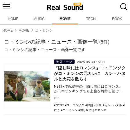
HOME
MUSIC
MOVIE
TECH
BOOK
HOME
MOVIE
コ・ミンシ
コ・ミンシの記事・ニュース・画像一覧
(8件)
コ・ミンシの記事・ニュース・画像一覧です
2025.05.30 15:30
海外ドラマ
『隠し味にはロマンス』ユ・ヨンソク
がコ・ミンシの元カレに カン・ハヌ
ルと火花を散らす
Netflixで配信中の『隠し味にはロマンス』
が日本ランキングでも上位を維持し続けて
おり、世界ランキングでも2位に輝くという
にこ
圧倒…
Netflix
ユ・ヨンソク
韓国ドラマ
カン・ハヌル
にこ
コ・ミンシ
隠し味にはロマンス