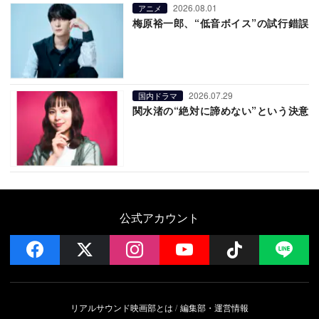
2026.08.01
アニメ
梅原裕一郎、“低音ボイス”の試行錯誤
2026.07.29
国内ドラマ
関水渚の“絶対に諦めない”という決意
公式アカウント
facebook
x
instagram
YouTube
Follow on 
LI
リアルサウンド映画部とは
編集部・運営情報