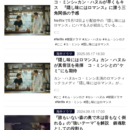
コ・ミンシ×カン・ハヌルが早くもキ
ス 『隠し味にはロマンス』に漂う三
角関係の予感
Netflixで5月12日より配信中の『隠し味には
ロマンス』にハマる人が続出している。日
本のNetflix今日のTV番組TOP1…
にこ
Netflix
韓国ドラマ
カン・ハヌル
キム・シンロク
にこ
コ・ミンシ
隠し味にはロマンス
2025.05.17 16:30
海外ドラマ
『隠し味にはロマンス』カン・ハヌル
が真骨頂を発揮 コ・ミンシとの“ケ
ミ”にも期待
カン・ハヌル×コ・ミンシ主演のロマンティ
ックコメディ『隠し味にはロマンス』が、
Netflixで5月12日より配信開始された。レ
にこ
シ…
にこ
キム・シンロク
カン・ハヌル
韓国ドラマ
Netflix
コ・ミンシ
隠し味にはロマンス
2024.09.15 17:00
海外ドラマ
『誰もいない森の奥で木は音もなく倒
れる』の“強いテーマ”を解説 鎮魂歌
としての役割も