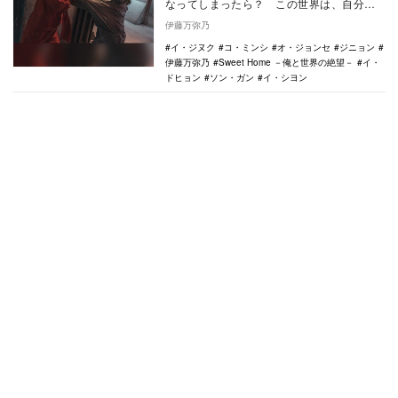
なってしまったら？ この世界は、自分は
どうなってしまうのかと思わず考えてしま
伊藤万弥乃
う、韓国ドラマ…
イ・ジヌク
コ・ミンシ
オ・ジョンセ
ジニョン
伊藤万弥乃
Sweet Home －俺と世界の絶望－
イ・
ドヒョン
ソン・ガン
イ・シヨン