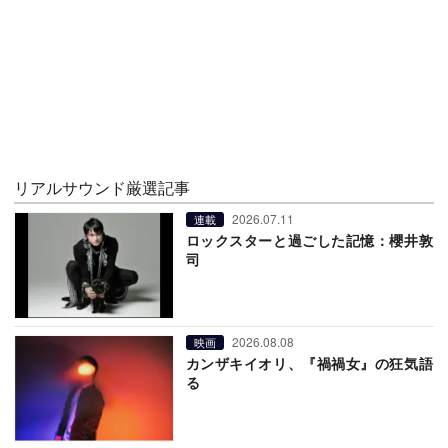
リアルサウンド厳選記事
2026.07.11
連載
ロックスターと過ごした記憶：櫻井敦
司
2026.08.08
映画
カンザキイオリ、『禍禍女』の狂気語
る