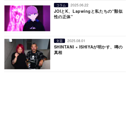
2025.06.22
コラム
JOIとK、Lapwingと私たちの“類似
性の正体”
2025.08.01
文芸
SHINTANI × ISHIYAが明かす、噂の
真相