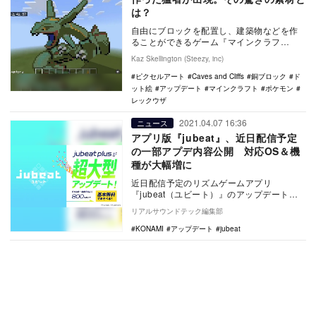
は？
自由にブロックを配置し、建築物などを作
ることができるゲーム『マインクラフ
ト』。ブロックしか使用できないという制
Kaz Skellington (Steezy, inc)
限のなか、建築物を…
ピクセルアート
Caves and Cliffs
銅ブロック
ド
ット絵
アップデート
マインクラフト
ポケモン
レックウザ
2021.04.07 16:36
ニュース
アプリ版『jubeat』、近日配信予定
の一部アプデ内容公開 対応OS＆機
種が大幅増に
近日配信予定のリズムゲームアプリ
『jubeat（ユビート）』のアップデート内
容が、一部公開された。 今回のアップデ
リアルサウンドテック編集部
ートで…
KONAMI
アップデート
jubeat