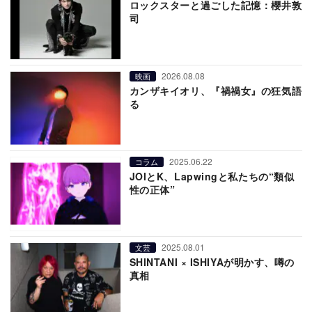
ロックスターと過ごした記憶：櫻井敦
司
2026.08.08
映画
カンザキイオリ、『禍禍女』の狂気語
る
2025.06.22
コラム
JOIとK、Lapwingと私たちの“類似
性の正体”
2025.08.01
文芸
SHINTANI × ISHIYAが明かす、噂の
真相