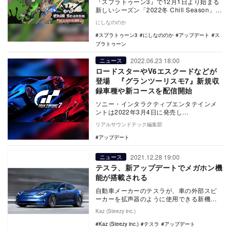
『スプラトゥーン3』で12月1日より始まる
新しいシーズン「2022冬 Chill Season」に
ついての映像が11月14日に突…
にしなののか
スプラトゥーン3
にしなののか
アップデート
ス
プラトゥーン
2022.06.23 18:00
ニュース
ロードスターやV6エスクードなどが
登場 『グランツーリスモ7』新規収
録車種や新コースを配信開始
ソニー・インタラクティブエンタテインメ
ントは2022年3月4日に発売し
た、“PlayStation 5”（PS5）／“PlayS…
リアルサウンドテック編集部
アップデート
2021.12.28 19:00
ニュース
テスラ、新アップデートでメガホン機
能が搭載される
自動車メーカーのテスラが、車の外部スピ
ーカーを拡声器のように使用できる新機能
を、ホリデーソフトウェアアップデートの
Kaz (Steezy inc.)
一部として発表…
Kaz (Steezy inc.)
テスラ
アップデート