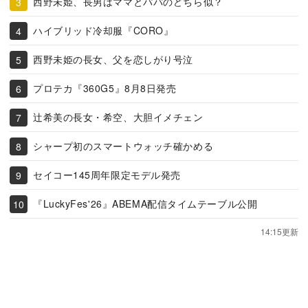
西野未姫、長男はママとパパのどちら似？
ハイブリッド冷却服『CORO』
西野未姫の長女、父を恋しがり号泣
プロテカ『360G5』8月8日発売
辻希美の長女・希空、大胆イメチェン
シャープ初のスマートウォッチ確かめる
セイコー145周年限定モデル発売
『LuckyFes'26』ABEMA配信タイムテーブル公開
14:15更新