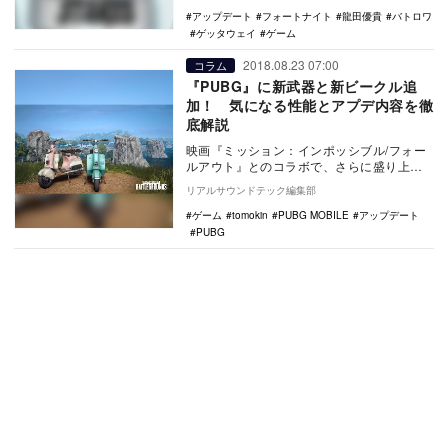
アップデート
フォートナイト
龍田優貴
バトロワ
ゲッタウェイ
ゲーム
2018.08.23 07:00
コラム
『PUBG』に新武器と新ビークル追
加！ 気になる性能とアプデ内容を徹
底解説
映画『ミッション：インポッシブル/フォー
ルアウト』とのコラボで、さらに盛り上が
りを見せている『PUBG Mobile』。そんな
リアルサウンドテック編集部
な…
ゲーム
tomokin
PUBG MOBILE
アップデート
PUBG