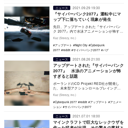
2021.09.29 19:30
ニュース
『サイバーパンク2077』運転中にマ
ップ下に落ちていく現象が発生
先日、アップデートされた『サイバーパン
ク 2077』内で水泳アニメーションが怖すぎ
ると話題になったが、今度はNight City…
Kaz (Steezy, inc.)
アップデート
Night City
Cyberpunk
2077
reddit
サイバーパンク2077
バグ
2021.08.26 21:00
ニュース
アップデートされた『サイバーパンク
2077』 水泳のアニメーションが怖
すぎると話題
ポーランドのCD Projekt RED社が開発し
た、未来型アクションロールプレイングゲ
ーム『サイバーパンク 2077』。先日バ…
Kaz (Steezy, inc.)
Cyberpunk 2077
reddit
アップデート
アニメー
ション
サイバーパンク2077
2021.07.01 18:00
ニュース
マインクラフトで巨大なレックウザを
作った猛者が出現。その驚きの素材と