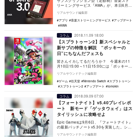
サブスクリプション型（定額制）音楽スト
リーミングサービス『AWA』が、本日6月
18日にiOS、Android向けアプリの大型ア
リアルサウンド編集部
ッ…
アプリ
音楽ストリーミングサービス
アップデート
AWA
2018.11.09 18:00
コラム
【スプラトゥーン2】新スペシャルと
新サブの特徴を解説 “ポッキーの
日”にちなんだフェスも
皆さんイカしてるだろうか？ 今週末の11
月10日15:00～11日15:00には「ポッキーの
日」にちなんで「あなたはどっち派？ …
リアルサウンドテック編集部
ゲーム
任天堂
Nintendo Switch
スプラトゥーン
スプラトゥーン2
アップデート
tomokin
2018.09.09 07:00
コラム
【フォートナイト】v5.40プレイレポ
ート 新モード「ゲッタウェイ」はス
タイリッシュに攻略せよ
Epic Gamesは9月6日、『フォートナイト』
の最新パッチノートv5.30を実装した。シー
ズン5も今月末の終了に近づくなか、…
リアルサウンドテック編集部