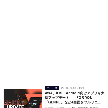
2020.06.18 21:24
ニュース
AWA、iOS・Android向けアプリを大
型アップデート 「FOR YOU」
「GENRE」など4画面をフルリニュ
ーアル