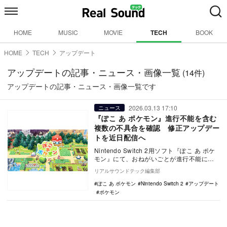
HOME
MUSIC
MOVIE
TECH
BOOK
HOME
TECH
アップデート
アップデートの記事・ニュース・画像一覧
(14件)
アップデートの記事・ニュース・画像一覧です
2026.03.13 17:10
ニュース
『ぽこ あ ポケモン』進行不能を含む
複数の不具合を確認 修正アップデー
トを近日配信へ
Nintendo Switch 2用ソフト『ぽこ あ ポケ
モン』にて、おねがいごとが進行不能にな
るなど複数の不具合が確認された。…
リアルサウンドテック編集部
ぽこ あ ポケモン
Nintendo Switch 2
アップデート
ポケモン