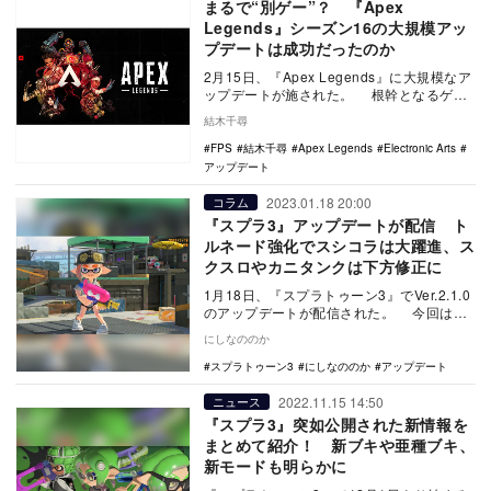
まるで“別ゲー”？ 『Apex
Legends』シーズン16の大規模アッ
プデートは成功だったのか
2月15日、『Apex Legends』に大規模なア
ップデートが施された。 根幹となるゲー
ム性は変わらないながら、これまで常…
結木千尋
FPS
結木千尋
Apex Legends
Electronic Arts
アップデート
2023.01.18 20:00
コラム
『スプラ3』アップデートが配信 ト
ルネード強化でスシコラは大躍進、ス
クスロやカニタンクは下方修正に
1月18日、『スプラトゥーン3』でVer.2.1.0
のアップデートが配信された。 今回は対
戦に関する調整や、不具合の修正など…
にしなののか
スプラトゥーン3
にしなののか
アップデート
2022.11.15 14:50
ニュース
『スプラ3』突如公開された新情報を
まとめて紹介！ 新ブキや亜種ブキ、
新モードも明らかに