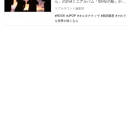
ら」の2ndミニアルバム『52Hzの鯨』がリ
リースされる。他の個体が聞き取れない52
リアルサウンド編集部
ヘル…
ROCK
JPOP
オルタナティヴ
黒田隆憲
それで
も世界が続くなら