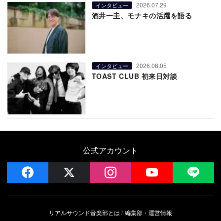
2026.07.29
インタビュー
酒井一圭、モナキの活躍を語る
2026.08.05
インタビュー
TOAST CLUB 初来日対談
公式アカウント
facebook
x
instagram
YouTube
LIN
リアルサウンド音楽部とは
編集部・運営情報