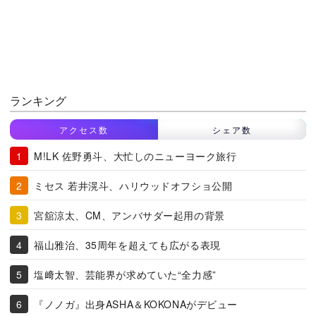
ランキング
アクセス数
シェア数
M!LK 佐野勇斗、大忙しのニューヨーク旅行
ミセス 若井滉斗、ハリウッドオフショ公開
宮舘涼太、CM、アンバサダー起用の背景
福山雅治、35周年を超えても広がる表現
塩﨑太智、芸能界が求めていた“全力感”
『ノノガ』出身ASHA＆KOKONAがデビュー