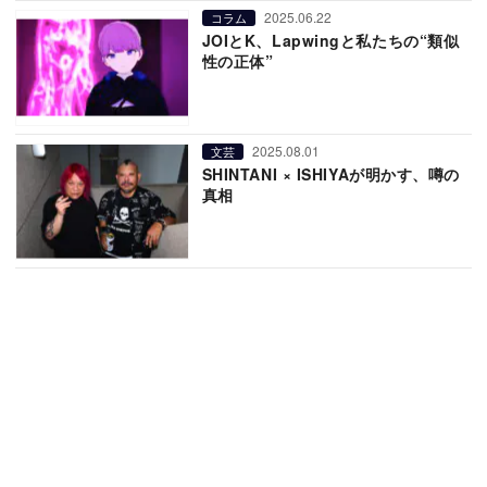
2025.06.22
コラム
JOIとK、Lapwingと私たちの“類似
性の正体”
2025.08.01
文芸
SHINTANI × ISHIYAが明かす、噂の
真相