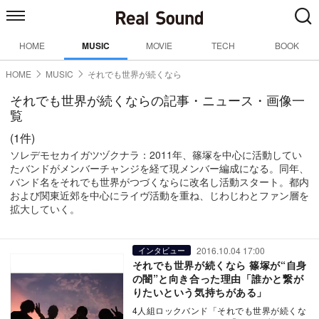
HOME
MUSIC
MOVIE
TECH
BOOK
HOME
MUSIC
それでも世界が続くなら
それでも世界が続くならの記事・ニュース・画像一
覧
(1件)
ソレデモセカイガツヅクナラ：2011年、篠塚を中心に活動してい
たバンドがメンバーチャンジを経て現メンバー編成になる。同年、
バンド名をそれでも世界がつづくならに改名し活動スタート。都内
および関東近郊を中心にライヴ活動を重ね、じわじわとファン層を
拡大していく。
2016.10.04 17:00
インタビュー
それでも世界が続くなら 篠塚が“自身
の闇”と向き合った理由「誰かと繋が
りたいという気持ちがある」
4人組ロックバンド「それでも世界が続くな