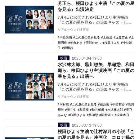
芳正ら、桜田ひより主演『この夏の星
を見る』出演決定
7月4日に公開される桜田ひより主演映画
『この夏の星を見る』の追加キャストとし
て、岡部たかし、中原果南、工藤遥、小林
リアルサウンド映画部
涼子、上川周作…
中原果南
この夏の星を見る
工藤遥
近藤芳正
上
川周作
朝倉あき
岡部たかし
桜田ひより
小林涼
子
堀田茜
2025.04.04 19:00
映画
水沢林太郎、黒川想矢、早瀬憩、和田
庵ら、桜田ひより主演映画『この夏の
星を見る』出演へ
7月4日に公開される桜田ひより主演映画
『この夏の星を見る』の追加キャストとし
て、水沢林太郎、黒川想矢、中野有紗、早
リアルサウンド映画部
瀬憩、星乃あん…
河村花
この夏の星を見る
萩原護
中野有紗
黒川
想矢
蒼井旬
和田庵
秋谷郁甫
水沢林太郎
星乃
あんな
桜田ひより
早瀬憩
増井湖々
安達木乃
2025.03.13 19:00
映画
桜田ひより主演で辻村深月の小説『こ
の夏の星を見る』映画化 コロナ禍の