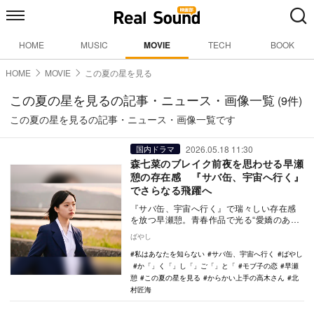
HOME
MUSIC
MOVIE
TECH
BOOK
HOME
MOVIE
この夏の星を見る
この夏の星を見るの記事・ニュース・画像一覧
(9件)
この夏の星を見るの記事・ニュース・画像一覧です
2026.05.18 11:30
国内ドラマ
森七菜のブレイク前夜を思わせる早瀬
憩の存在感 『サバ缶、宇宙へ行く』
でさらなる飛躍へ
『サバ缶、宇宙へ行く』で瑞々しい存在感
を放つ早瀬憩。青春作品で光る“愛嬌のある
芝居”と、森七菜にも通じる飛躍の可能性を
ばやし
紐解く。
私はあなたを知らない
サバ缶、宇宙へ行く
ばやし
か「」く「」し「」ご「」と「
モブ子の恋
早瀬
憩
この夏の星を見る
からかい上手の高木さん
北
村匠海