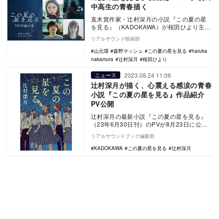
中高生の青春描く
直木賞作家・辻村深月の小説『この夏の星
を見る』（KADOKAWA）が桜田ひより主演
で映画化され、7月4日に公開されることが
リアルサウンド映画部
決定し…
山元環
森野マッシュ
この夏の星を見る
haruka
nakamura
辻村深月
桜田ひより
2023.08.24 11:06
ニュース
辻村深月が描く、心震える感涙の青春
小説『この夏の星を見る』作品紹介
PV公開
辻村深月の最新小説『この夏の星を見る』
（23年6月30日刊）のPVが8月23日に公開
された。 この物語は、あなたの宝物にな…
リアルサウンドブック編集部
KADOKAWA
この夏の星を見る
辻村深月