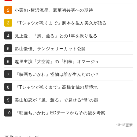
小栗旬×横浜流星、豪華初共演への期待
『Tシャツが乾くまで』脚本を生方美久が語る
見上愛、『風、薫る』との1年を振り返る
影山優佳、ランジェリーカット公開
趣里主演『大空港』の『相棒』オマージュ
『映画ちいかわ』怪物は誰が生んだのか？
『Tシャツが乾くまで』高橋文哉の新境地
美山加恋が『風、薫る』で見せる“母”の顔
『映画ちいかわ』EDテーマからその後を考察
13:13更新