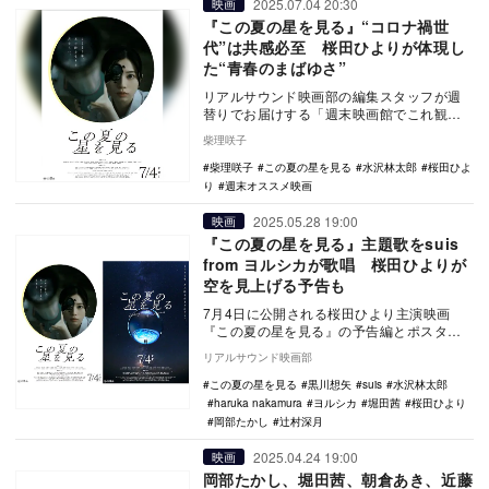
2025.07.04 20:30
映画
『この夏の星を見る』“コロナ禍世
代”は共感必至 桜田ひよりが体現し
た“青春のまばゆさ”
リアルサウンド映画部の編集スタッフが週
替りでお届けする「週末映画館でこれ観よ
う！」。今週は、天体好きが高じて国立天
柴理咲子
文台野辺山を訪…
柴理咲子
この夏の星を見る
水沢林太郎
桜田ひよ
り
週末オススメ映画
2025.05.28 19:00
映画
『この夏の星を見る』主題歌をsuis
from ヨルシカが歌唱 桜田ひよりが
空を見上げる予告も
7月4日に公開される桜田ひより主演映画
『この夏の星を見る』の予告編とポスター
ビジュアルが公開された。 本作は、2021
リアルサウンド映画部
年から…
この夏の星を見る
黒川想矢
suis
水沢林太郎
haruka nakamura
ヨルシカ
堀田茜
桜田ひより
岡部たかし
辻村深月
2025.04.24 19:00
映画
岡部たかし、堀田茜、朝倉あき、近藤