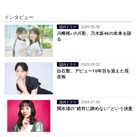
インタビュー
2026.08.08
国内ドラマ
川﨑桜×小川彩、乃木坂46の未来を語
る
2026.08.02
国内ドラマ
白石聖、デビュー10年目を迎えた現
在地
2026.07.29
国内ドラマ
関水渚の“絶対に諦めない”という決意