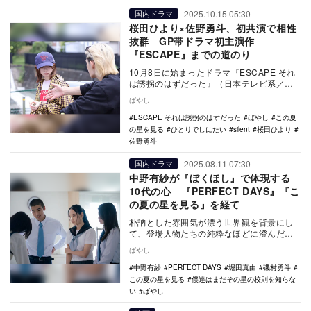
2025.10.15 05:30
国内ドラマ
桜田ひより×佐野勇斗、初共演で相性
抜群 GP帯ドラマ初主演作
『ESCAPE』までの道のり
10月8日に始まったドラマ『ESCAPE それ
は誘拐のはずだった』（日本テレビ系／以
下、『ESCAPE』）の第1話では、誘拐さ
ばやし
れ…
ESCAPE それは誘拐のはずだった
ばやし
この夏
の星を見る
ひとりでしにたい
silent
桜田ひより
佐野勇斗
2025.08.11 07:30
国内ドラマ
中野有紗が『ぼくほし』で体現する
10代の心 『PERFECT DAYS』『こ
の夏の星を見る』を経て
朴訥とした雰囲気が漂う世界観を背景にし
て、登場人物たちの純粋なほどに澄んだ思
いが流れていく。しかし、星空が映えるよ
ばやし
うな美しい映像…
中野有紗
PERFECT DAYS
堀田真由
磯村勇斗
この夏の星を見る
僕達はまだその星の校則を知らな
い
ばやし