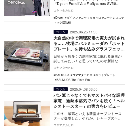
『Dyson PencilVac Fluffycones SV50
FC』を解説。
コヤマタカヒロ
Dyson
ダイソン
コヤマタカヒロ
コードレスステ
ィック掃除機
2025.06.25 11:30
コラム
大自然の中で調理家電の実力が試され
る……牧場にバルミューダの「ホット
プレート」を持ち込みグラスフェッド
ビーフを堪能してみた
日頃から数多くの調理家電に触れる筆者が
試してみたい！と思っていたのが新鮮な素
材を現地で調達、そしてそのまま料理をし
コヤマタカヒロ
てしまう「現地…
BALMUDA
コヤマタカヒロ
ホットプレート
BALMUDA The Plate Pro
2025.04.08 06:00
コラム
パン派じゃなくてもマストバイな調理
家電 過熱水蒸気でパンを焼く「ヘル
シオトースター」の実力をレビュー
この冬、最高といえる新型オーブントース
ターが登場した。それが、シャープのヘル
シオトースター『ヘルシオトースター AX-
コヤマタカヒロ
WT1』だ…