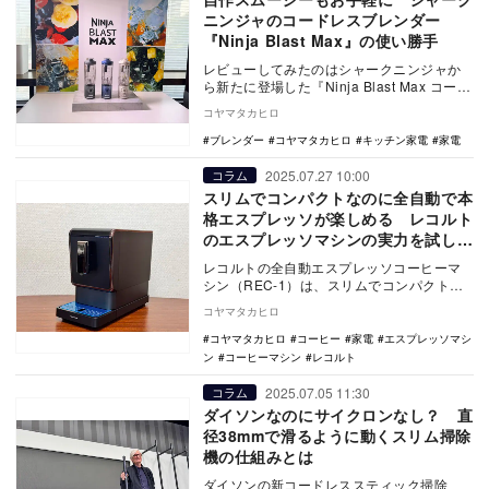
ニンジャのコードレスブレンダー
『Ninja Blast Max』の使い勝手
レビューしてみたのはシャークニンジャか
ら新たに登場した『Ninja Blast Max コード
レスミキサー』（実勢価格1万496…
コヤマタカヒロ
ブレンダー
コヤマタカヒロ
キッチン家電
家電
2025.07.27 10:00
コラム
スリムでコンパクトなのに全自動で本
格エスプレッソが楽しめる レコルト
のエスプレッソマシンの実力を試して
みた
レコルトの全自動エスプレッソコーヒーマ
シン（REC-1）は、スリムでコンパクトな
がら本格的なエスプレッソが全自動で楽し
コヤマタカヒロ
める。高価…
コヤマタカヒロ
コーヒー
家電
エスプレッソマシ
ン
コーヒーマシン
レコルト
2025.07.05 11:30
コラム
ダイソンなのにサイクロンなし？ 直
径38mmで滑るように動くスリム掃除
機の仕組みとは
ダイソンの新コードレススティック掃除