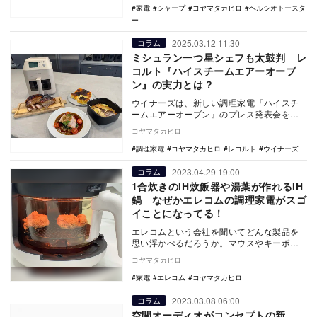
家電
シャープ
コヤマタカヒロ
ヘルシオトースタ
ー
2025.03.12 11:30
コラム
ミシュラン一つ星シェフも太鼓判 レ
コルト『ハイスチームエアーオーブ
ン』の実力とは？
ウイナーズは、新しい調理家電『ハイスチ
ームエアーオーブン』のプレス発表会を開
催した。熱風とスチームを組み合わせたハ
コヤマタカヒロ
イブリッド加熱…
調理家電
コヤマタカヒロ
レコルト
ウイナーズ
2023.04.29 19:00
コラム
1合炊きのIH炊飯器や湯葉が作れるIH
鍋 なぜかエレコムの調理家電がスゴ
イことになってる！
エレコムという会社を聞いてどんな製品を
思い浮かべるだろうか。マウスやキーボー
ドなどのPC周辺機器、そしてスマホケース
コヤマタカヒロ
や液晶保護フ…
家電
エレコム
コヤマタカヒロ
2023.03.08 06:00
コラム
空間オーディオがコンセプトの新