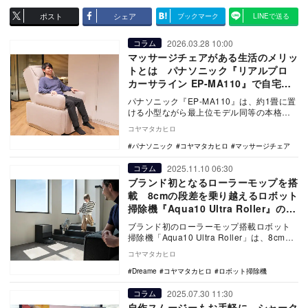
ポスト
シェア
ブックマーク
LINEで送る
2026.03.28 10:00
コラム
マッサージチェアがある生活のメリッ
トとは パナソニック『リアルプロ
カーサライン EP-MA110』で自宅で
の疲労回復
パナソニック『EP-MA110』は、約1畳に置
ける小型ながら最上位モデル同等の本格機
能とAIを搭載。自宅での毎日手軽な疲労回
コヤマタカヒロ
復を…
パナソニック
コヤマタカヒロ
マッサージチェア
2025.11.10 06:30
コラム
ブランド初となるローラーモップを搭
載 8cmの段差を乗り越えるロボット
掃除機『Aqua10 Ultra Roller』の実
力
ブランド初のローラーモップ搭載ロボット
掃除機「Aqua10 Ultra Roller」は、8cm段
差を乗り越え、強力な水拭きと吸…
コヤマタカヒロ
Dreame
コヤマタカヒロ
ロボット掃除機
2025.07.30 11:30
コラム
自作スムージーもお手軽に シャーク