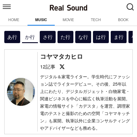
HOME
MUSIC
MOVIE
TECH
BOOK
あ行
か行
さ行
た行
な行
は行
ま行
や
コヤマタカヒロ
Follow on SNS
12記事
デジタル＆家電ライター。学生時代にファッシ
ョン誌でライターデビュー。その後、25年以
上にわたり、デジタルガジェット・白物家電・
関連ビジネスを中心に幅広く執筆活動を展開。
家電の情報サイト「カデスタ」を運営、調理家
電のテストと撮影のための空間「コヤマキッチ
ン」も展開。執筆以外に企業コンサルティング
やアドバイザーなども務める。