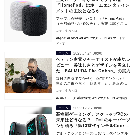
『HomePod』はホームエンタテイン
メントの主役となるか
アップルが発売した新しい『HomePod』
（実勢価格4万4800円）。実際に試すこと
ができたので成り立ちなどから分かりやす
コヤマタカヒロ
くリポ…
Apple
HomePod
コヤマタカヒロ
スマートオー
ディオ
2023.01.24 08:00
コラム
ベテラン家電ジャーナリストが本気レ
ビュー 美味しさとデザインを両立し
た「BALMUDA The Gohan」の実力
毎日の自炊で欠かせない家電のひとつが、
主食のご飯を炊く「炊飯器」だ。最近の炊
飯器は数千円から10万円を超えるものま
コヤマタカヒロ
で、価格差が非…
バルミューダ
調理家電
コヤマタカヒロ
炊飯器
2022.12.25 08:00
コラム
高性能ゲーミングデスクトップPCの
未来はどうなる？ Dellのキーパーソ
ンが語る「第13世代インテルCore i9
Kプロセッサー」と「NVIDIA
デル・テクノロジーズは第13世代インテル