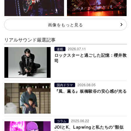
画像をもっと見る
リアルサウンド厳選記事
2026.07.11
連載
ロックスターと過ごした記憶：櫻井敦
司
2026.08.05
国内ドラマ
『風、薫る』板橋駿谷の安心感が光る
2025.06.22
コラム
JOIとK、Lapwingと私たちの“類似