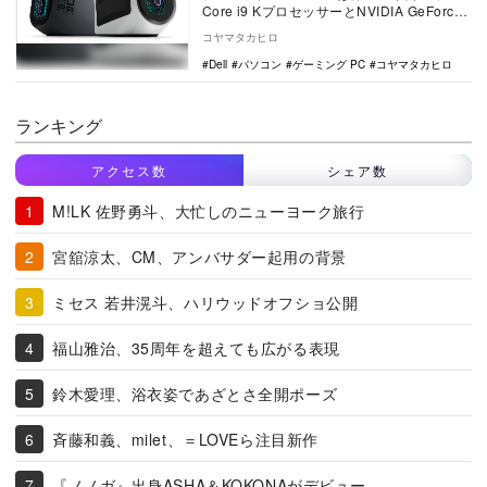
GeForce RTX 4090」によって生ま
Core i9 KプロセッサーとNVIDIA GeForce
れるもの
RTX 4090まで搭載で…
コヤマタカヒロ
Dell
パソコン
ゲーミング PC
コヤマタカヒロ
ランキング
アクセス数
シェア数
M!LK 佐野勇斗、大忙しのニューヨーク旅行
宮舘涼太、CM、アンバサダー起用の背景
ミセス 若井滉斗、ハリウッドオフショ公開
福山雅治、35周年を超えても広がる表現
鈴木愛理、浴衣姿であざとさ全開ポーズ
斉藤和義、milet、＝LOVEら注目新作
『ノノガ』出身ASHA＆KOKONAがデビュー