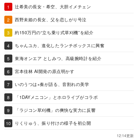
辻希美の長女・希空、大胆イメチェン
西野未姫の長女、父を恋しがり号泣
約150万円の“立ち乗り式草刈機”を紹介
ちゃんユカ、進化したランチボックスに興奮
東海オンエア としみつ、高級腕時計を紹介
宮本佳林 AI開発の原点明かす
いのうつは×奏が語る、音割れの美学
「1DAYメニコン」とホロライブがコラボ
「ラジコン草刈機」の爽快な実力に反響
りくりゅう、振り付けの様子を初公開
12:14更新