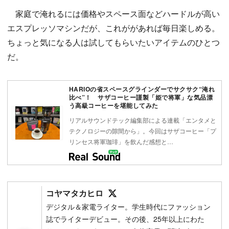
家庭で淹れるには価格やスペース面などハードルが高い
エスプレッソマシンだが、これががあれば毎日楽しめる。
ちょっと気になる人は試してもらいたいアイテムのひとつ
だ。
HARIOの省スペースグラインダーでサクサク“淹れ
比べ”！ サザコーヒー謹製「姫で将軍」な気品漂
う高級コーヒーを堪能してみた
リアルサウンドテック編集部による連載「エンタメと
テクノロジーの隙間から」。今回はサザコーヒー「プ
リンセス将軍珈琲」を飲んだ感想と…
Follow on SNS
コヤマタカヒロ
デジタル＆家電ライター。学生時代にファッション
誌でライターデビュー。その後、25年以上にわた