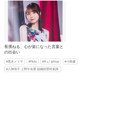
長濱ねる、心が楽になった言葉と
の出会い
黒木メイサ
Hulu
Aぇ! group
小島健
八神瑛子-上野中央署 組織犯罪対策課-