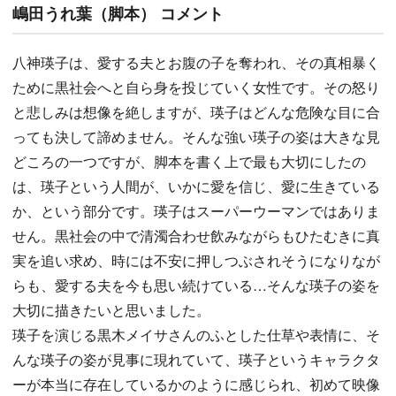
嶋田うれ葉（脚本） コメント
八神瑛子は、愛する夫とお腹の子を奪われ、その真相暴く
ために黒社会へと自ら身を投じていく女性です。その怒り
と悲しみは想像を絶しますが、瑛子はどんな危険な目に合
っても決して諦めません。そんな強い瑛子の姿は大きな見
どころの一つですが、脚本を書く上で最も大切にしたの
は、瑛子という人間が、いかに愛を信じ、愛に生きている
か、という部分です。瑛子はスーパーウーマンではありま
せん。黒社会の中で清濁合わせ飲みながらもひたむきに真
実を追い求め、時には不安に押しつぶされそうになりなが
らも、愛する夫を今も思い続けている…そんな瑛子の姿を
大切に描きたいと思いました。
瑛子を演じる黒木メイサさんのふとした仕草や表情に、そ
んな瑛子の姿が見事に現れていて、瑛子というキャラクタ
ーが本当に存在しているかのように感じられ、初めて映像