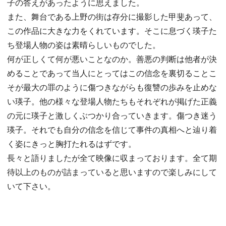
子の答えがあったように思えました。
また、舞台である上野の街は存分に撮影した甲斐あって、
この作品に大きな力をくれています。そこに息づく瑛子た
ち登場人物の姿は素晴らしいものでした。
何が正しくて何が悪いことなのか。善悪の判断は他者が決
めることであって当人にとってはこの信念を裏切ることこ
そが最大の罪のように傷つきながらも復讐の歩みを止めな
い瑛子。他の様々な登場人物たちもそれぞれが掲げた正義
の元に瑛子と激しくぶつかり合っていきます。傷つき迷う
瑛子。それでも自分の信念を信じて事件の真相へと辿り着
く姿にきっと胸打たれるはずです。
長々と語りましたが全て映像に収まっております。全て期
待以上のものが詰まっていると思いますので楽しみにして
いて下さい。