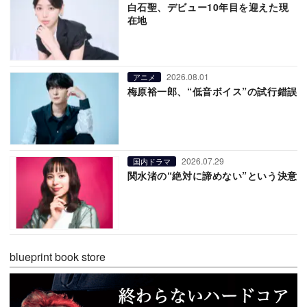
白石聖、デビュー10年目を迎えた現
在地
2026.08.01
アニメ
梅原裕一郎、“低音ボイス”の試行錯誤
2026.07.29
国内ドラマ
関水渚の“絶対に諦めない”という決意
blueprint book store