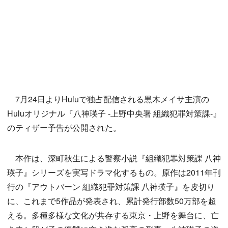
7月24日よりHuluで独占配信される黒木メイサ主演の
Huluオリジナル『八神瑛子 -上野中央署 組織犯罪対策課-』
のティザー予告が公開された。
本作は、深町秋生による警察小説『組織犯罪対策課 八神
瑛子』シリーズを実写ドラマ化するもの。原作は2011年刊
行の『アウトバーン 組織犯罪対策課 八神瑛子』を皮切り
に、これまで5作品が発表され、累計発行部数50万部を超
える。多種多様な文化が共存する東京・上野を舞台に、亡