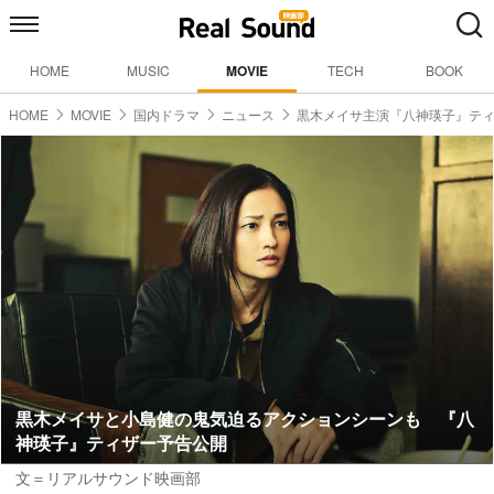
HOME
MUSIC
MOVIE
TECH
BOOK
HOME
MOVIE
国内ドラマ
ニュース
黒木メイサ主演『八神瑛子』テ
黒木メイサと小島健の鬼気迫るアクションシーンも 『八
神瑛子』ティザー予告公開
文＝リアルサウンド映画部