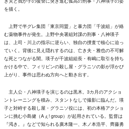
き夫と我が子の復讐に突き進む孤高の刑事・八神瑛子の姿
を描く。
上野で半グレ集団「東京同盟」と暴力団「千波組」が絡
む薬物事件が発生。上野中央署組対課の刑事・八神瑛子
は、上司・川上の指示に逆らい、独自の捜査で核心に迫っ
ていく。背後に見え隠れするのは、亡き夫・雅也の不可解
な死とつながる闇。瑛子が千波組組長・有嶋に取引を持ち
かける中で、フィリピンの殺し屋・グラニソの影が浮かび
上がり、事件は思わぬ方向へと動き出す。
主人公・八神瑛子を演じるのは黒木。3カ月のアクショ
ントレーニングを積み、スタントなしで撮影に臨んだ。瑛
子と対峙する殺し屋・グラニソ役には、初の本格アクショ
ンに挑む小島健（Aぇ! group）が起用されている。監督は
『渇き。』などで知られる廣木隆一、木ノ本浩平、齊藤勇