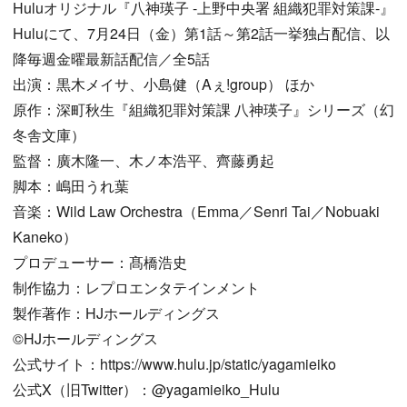
Huluオリジナル『八神瑛子 -上野中央署 組織犯罪対策課-』
Huluにて、7月24日（金）第1話～第2話一挙独占配信、以
降毎週金曜最新話配信／全5話
出演：黒木メイサ、小島健（Aぇ!group） ほか
原作：深町秋生『組織犯罪対策課 八神瑛子』シリーズ（幻
冬舎文庫）
監督：廣木隆一、木ノ本浩平、齊藤勇起
脚本：嶋田うれ葉
音楽：Wild Law Orchestra（Emma／Senri Tai／Nobuaki
Kaneko）
プロデューサー：髙橋浩史
制作協力：レプロエンタテインメント
製作著作：HJホールディングス
©HJホールディングス
公式サイト：https://www.hulu.jp/static/yagamieiko
公式X（旧Twitter）：@yagamieiko_Hulu