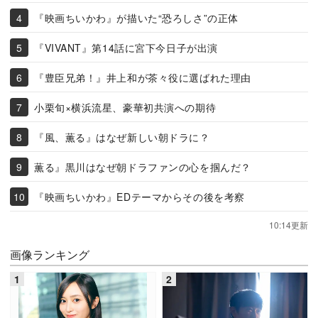
『映画ちいかわ』が描いた“恐ろしさ”の正体
『VIVANT』第14話に宮下今日子が出演
『豊臣兄弟！』井上和が茶々役に選ばれた理由
小栗旬×横浜流星、豪華初共演への期待
『風、薫る』はなぜ新しい朝ドラに？
薫る』黒川はなぜ朝ドラファンの心を掴んだ？
『映画ちいかわ』EDテーマからその後を考察
10:14更新
画像ランキング