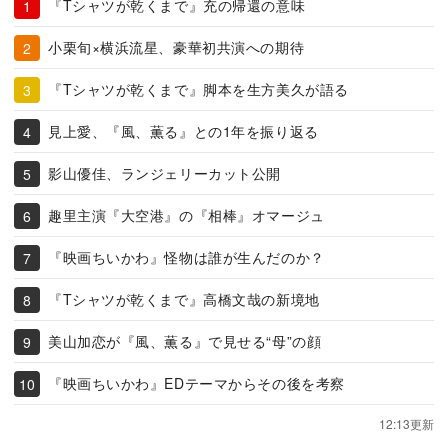
『Tシャツが乾くまで』充の帰還の意味
小栗旬×横浜流星、豪華初共演への期待
『Tシャツが乾くまで』脚本を生方美久が語る
見上愛、『風、薫る』との1年を振り返る
影山優佳、ランジェリーカット公開
趣里主演『大空港』の『相棒』オマージュ
『映画ちいかわ』怪物は誰が生んだのか？
『Tシャツが乾くまで』高橋文哉の新境地
美山加恋が『風、薫る』で見せる“母”の顔
『映画ちいかわ』EDテーマからその後を考察
12:13更新