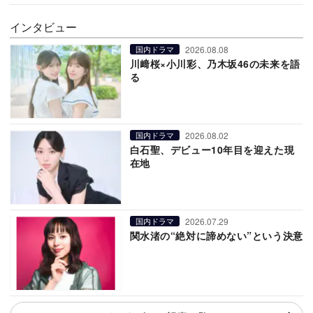
インタビュー
2026.08.08
国内ドラマ
川﨑桜×小川彩、乃木坂46の未来を語
る
2026.08.02
国内ドラマ
白石聖、デビュー10年目を迎えた現
在地
2026.07.29
国内ドラマ
関水渚の“絶対に諦めない”という決意