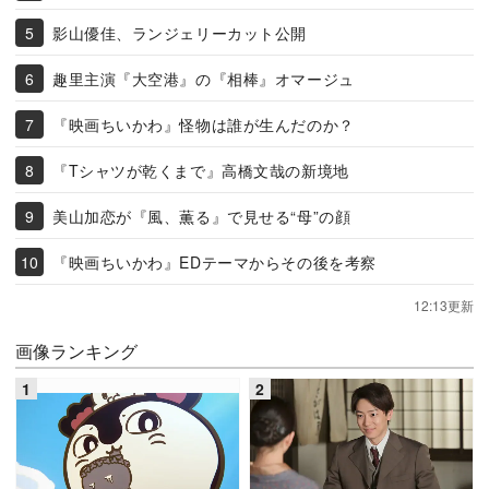
影山優佳、ランジェリーカット公開
趣里主演『大空港』の『相棒』オマージュ
『映画ちいかわ』怪物は誰が生んだのか？
『Tシャツが乾くまで』高橋文哉の新境地
美山加恋が『風、薫る』で見せる“母”の顔
『映画ちいかわ』EDテーマからその後を考察
12:13更新
画像ランキング