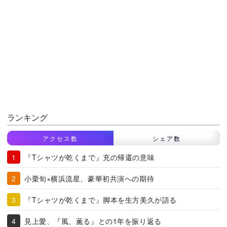
ランキング
アクセス数
シェア数
『Tシャツが乾くまで』充の帰還の意味
小栗旬×横浜流星、豪華初共演への期待
『Tシャツが乾くまで』脚本を生方美久が語る
見上愛、『風、薫る』との1年を振り返る