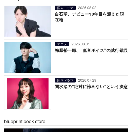
2026.08.02
国内ドラマ
白石聖、デビュー10年目を迎えた現
在地
2026.08.01
アニメ
梅原裕一郎、“低音ボイス”の試行錯誤
2026.07.29
国内ドラマ
関水渚の“絶対に諦めない”という決意
blueprint book store