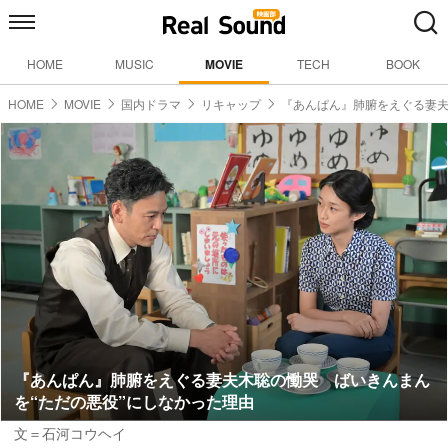
HOME
MUSIC
MOVIE
TECH
BOOK
HOME
MOVIE
国内ドラマ
リキャップ
『あんぱん』肺腑をえぐる妻
『あんぱん』肺腑をえぐる妻夫木聡の慟哭 ばいきんまん
を“ただの悪役”にしなかった理由
文＝石河コウヘイ