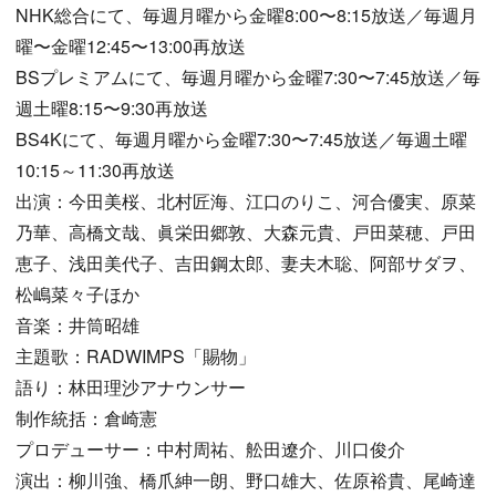
NHK総合にて、毎週月曜から金曜8:00〜8:15放送／毎週月
曜〜金曜12:45〜13:00再放送
BSプレミアムにて、毎週月曜から金曜7:30〜7:45放送／毎
週土曜8:15〜9:30再放送
BS4Kにて、毎週月曜から金曜7:30〜7:45放送／毎週土曜
10:15～11:30再放送
出演：今田美桜、北村匠海、江口のりこ、河合優実、原菜
乃華、高橋文哉、眞栄田郷敦、大森元貴、戸田菜穂、戸田
恵子、浅田美代子、吉田鋼太郎、妻夫木聡、阿部サダヲ、
松嶋菜々子ほか
音楽：井筒昭雄
主題歌：RADWIMPS「賜物」
語り：林田理沙アナウンサー
制作統括：倉崎憲
プロデューサー：中村周祐、舩田遼介、川口俊介
演出：柳川強、橋爪紳一朗、野口雄大、佐原裕貴、尾崎達