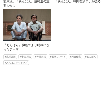
前原滉、『あんぱん』最終週の重
『あんぱん』林田理沙アナが語る
要人物に
『あんぱん』脚色でより明確にな
ったテーマ
北村匠海
妻夫木聡
今田美桜
石河コウヘイ
河合優実
あんぱん
あんぱんリキャップ