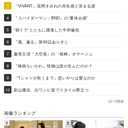
『VIVANT』花岡すみれの存在感と深まる謎
『スパイダーマン：BND』の“夏休み感”
“朝ドラ”とともに躍進した中村倫也
『風、薫る』第95話あらすじ
趣里主演『大空港』の『相棒』オマージュ
『映画ちいかわ』怪物は誰が生んだのか？
『Tシャツが乾くまで』思いやりは愛なのか
影山優佳、白ワンピ姿でスタイル際立つ
22:13更新
画像ランキング