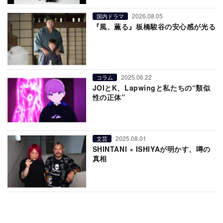
2026.08.05
国内ドラマ
『風、薫る』板橋駿谷の安心感が光る
2025.06.22
コラム
JOIとK、Lapwingと私たちの“類似
性の正体”
2025.08.01
文芸
SHINTANI × ISHIYAが明かす、噂の
真相