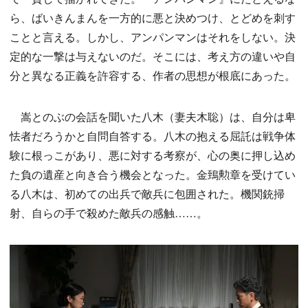
ら、ばいきんまんを一方的に悪と決めつけ、とどめを刺す
ことと言える。しかし、アンパンマンはそれをしない。決
定的な一撃は与えないのだ。そこには、考え方の違いや自
分と異なる正義を許容する、作者の思想が根底にあった。
嵩とのぶの会話を聞いた八木（妻夫木聡）は、自分は卑
怯者だろうかと自問自答する。八木の抱える屈託は戦争体
験に根っこがあり、悪に対する考察が、心の奥に押し込め
た負の遺産と向き合う機会となった。金鵄勲章を受けてい
る八木は、初めての出兵で敵兵に包囲された。機関銃掃
射、自らの手で殺めた敵兵の感触……。