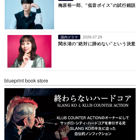
梅原裕一郎、“低音ボイス”の試行錯誤
2026.07.29
国内ドラマ
関水渚の“絶対に諦めない”という決意
blueprint book store