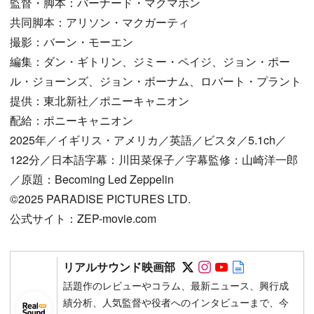
監督・脚本：バーナード・マクマホン
共同脚本：アリソン・マクガーティ
撮影：バーン・モーエン
編集：ダン・ギトリン、ジミー・ペイジ、ジョン・ポー
ル・ジョーンズ、ジョン・ボーナム、ロバート・プラント
提供：東北新社／ポニーキャニオン
配給：ポニーキャニオン
2025年／イギリス・アメリカ／英語／ビスタ／5.1ch／
122分／日本語字幕：川田菜保子／字幕監修：山崎洋一郎
／原題：Becoming Led Zeppelin
©2025 PARADISE PICTURES LTD.
公式サイト：ZEP-movie.com
Follow on SNS
Follow on SNS
Follow on SN
Author web 
リアルサウンド映画部
話題作のレビューやコラム、最新ニュース、興行成
績分析、人気監督や役者へのインタビューまで、今