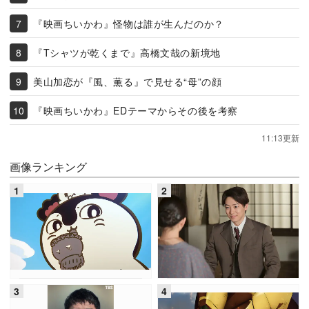
『映画ちいかわ』怪物は誰が生んだのか？
『Tシャツが乾くまで』高橋文哉の新境地
美山加恋が『風、薫る』で見せる“母”の顔
『映画ちいかわ』EDテーマからその後を考察
11:13更新
画像ランキング