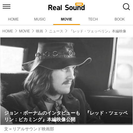
HOME
MUSIC
MOVIE
TECH
BOOK
HOME
MOVIE
映画
ニュース
『レッド・ツェッペリン』本編映像
ジョン・ボーナムのインタビューも 『レッド・ツェッペ
リン：ビカミング』本編映像公開
文＝リアルサウンド映画部