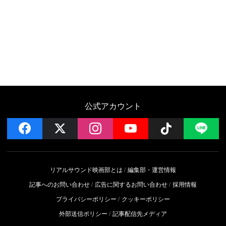
公式アカウント
facebook
x
instagram
YouTube
Follow on 
LI
リアルサウンド映画部とは
編集部・運営情報
記事へのお問い合わせ
広告に関するお問い合わせ
採用情報
プライバシーポリシー
クッキーポリシー
外部送信ポリシー
記事配信先メディア