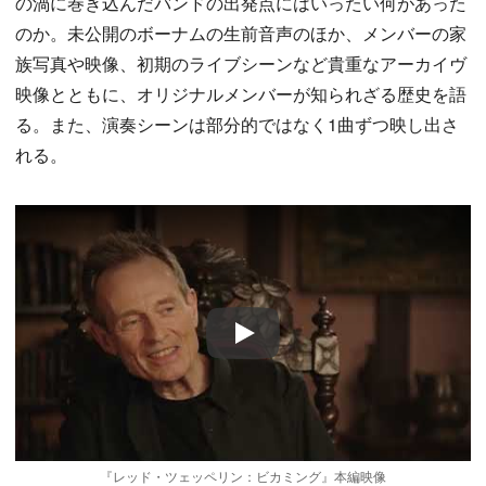
の渦に巻き込んだバンドの出発点にはいったい何があった
のか。未公開のボーナムの生前音声のほか、メンバーの家
族写真や映像、初期のライブシーンなど貴重なアーカイヴ
映像とともに、オリジナルメンバーが知られざる歴史を語
る。また、演奏シーンは部分的ではなく1曲ずつ映し出さ
れる。
Play
『レッド・ツェッペリン：ビカミング』本編映像