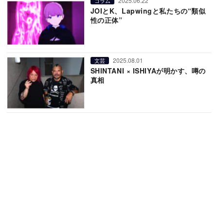
2025.06.22
コラム
JOIとK、Lapwingと私たちの“類似
性の正体”
2025.08.01
文芸
SHINTANI × ISHIYAが明かす、噂の
真相