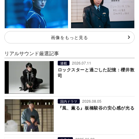
画像をもっと見る
リアルサウンド厳選記事
2026.07.11
連載
ロックスターと過ごした記憶：櫻井敦
司
2026.08.05
国内ドラマ
『風、薫る』板橋駿谷の安心感が光る