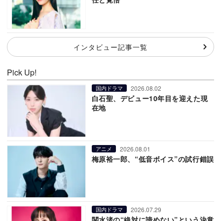
インタビュー記事一覧
Pick Up!
2026.08.02
国内ドラマ
白石聖、デビュー10年目を迎えた現
在地
2026.08.01
アニメ
梅原裕一郎、“低音ボイス”の試行錯誤
2026.07.29
国内ドラマ
関水渚の“絶対に諦めない”という決意