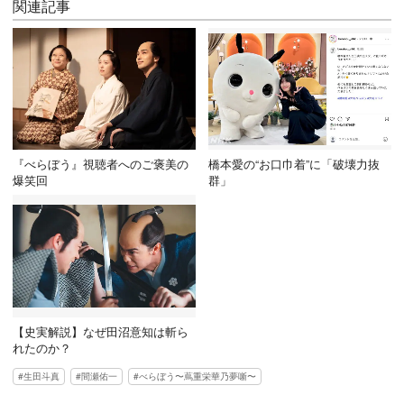
関連記事
『べらぼう』視聴者へのご褒美の
橋本愛の“お口巾着”に「破壊力抜
爆笑回
群」
【史実解説】なぜ田沼意知は斬ら
れたのか？
生田斗真
間瀬佑一
べらぼう〜蔦重栄華乃夢噺〜