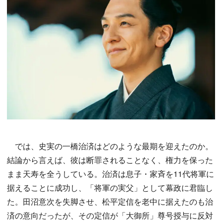
では、史実の一橋治済はどのような最期を迎えたのか。
結論から言えば、彼は断罪されることなく、権力を保った
まま天寿を全うしている。治済は息子・家斉を11代将軍に
据えることに成功し、「将軍の実父」として幕政に君臨し
た。田沼意次を失脚させ、松平定信を老中に据えたのも治
済の意向だったが、その定信が「大御所」尊号授与に反対