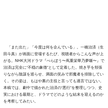
「また出た」「今度は何を企んでいる」。一橋治済（生
田斗真）が画面に登場するたび、視聴者からこんな声が上
がる。NHK大河ドラマ『べらぼう〜蔦重栄華乃夢噺〜』で
治済は完全に“不穏の象徴”として定着した。焼き芋を頬張
りながら陰謀を巡らせ、満面の笑みで邪魔者を排除してい
く。その姿は、もはや裏の主役と言っても過言ではない。
本稿では、劇中で描かれた治済の“悪行”を整理しつつ、史
実における最期と、ドラマでどのような結末を迎えるのか
を考察してみたい。