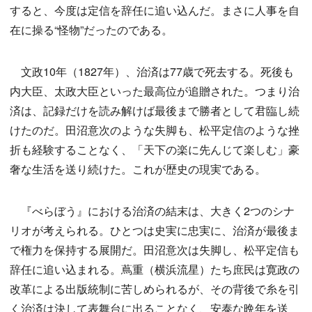
すると、今度は定信を辞任に追い込んだ。まさに人事を自
在に操る“怪物”だったのである。
文政10年（1827年）、治済は77歳で死去する。死後も
内大臣、太政大臣といった最高位が追贈された。つまり治
済は、記録だけを読み解けば最後まで勝者として君臨し続
けたのだ。田沼意次のような失脚も、松平定信のような挫
折も経験することなく、「天下の楽に先んじて楽しむ」豪
奢な生活を送り続けた。これが歴史の現実である。
『べらぼう』における治済の結末は、大きく2つのシナ
リオが考えられる。ひとつは史実に忠実に、治済が最後ま
で権力を保持する展開だ。田沼意次は失脚し、松平定信も
辞任に追い込まれる。蔦重（横浜流星）たち庶民は寛政の
改革による出版統制に苦しめられるが、その背後で糸を引
く治済は決して表舞台に出ることなく、安泰な晩年を送