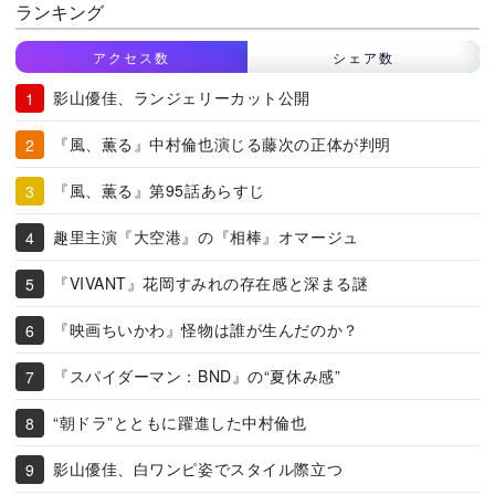
ランキング
アクセス数
シェア数
影山優佳、ランジェリーカット公開
『風、薫る』中村倫也演じる藤次の正体が判明
『風、薫る』第95話あらすじ
趣里主演『大空港』の『相棒』オマージュ
『VIVANT』花岡すみれの存在感と深まる謎
『映画ちいかわ』怪物は誰が生んだのか？
『スパイダーマン：BND』の“夏休み感”
“朝ドラ”とともに躍進した中村倫也
影山優佳、白ワンピ姿でスタイル際立つ