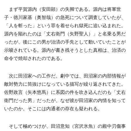
まず平賀源内（安田顕）の失脚である。源内は将軍世
子・徳川家基（奥智哉）の急死について調査していたが、
「人を斬った」という罪を着せられ獄死に追い込まれた。
源内を陥れたのは「丈右衛門（矢野聖人）」と名乗る男だ
ったが、後にこの男が治済の手先として動いていたことが
示唆されている。源内が書き残そうとした真相は、治済の
命令で焼却されたのである。
次に田沼家への工作だ。劇中では、田沼家の内部情報が
敵対勢力に筒抜けになっている描写が繰り返されてきた。
佐野政言（矢本悠馬）に系図の件を吹き込んだのも「丈右
衛門だった男」だったが、なぜ彼が田沼家の内情を知って
いたのか。そこには内通者の存在も疑われる。
そして極めつけが、田沼意知（宮沢氷魚）の殿中刃傷事