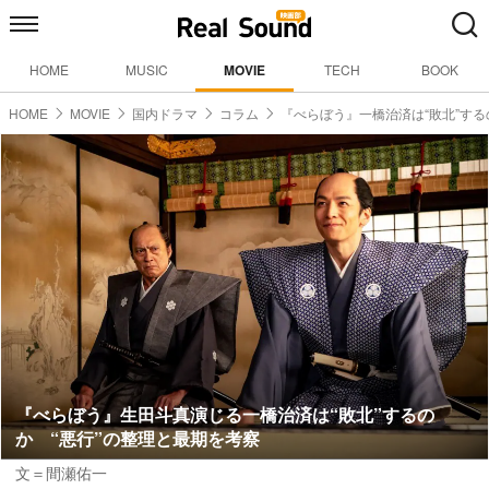
HOME
MUSIC
MOVIE
TECH
BOOK
HOME
MOVIE
国内ドラマ
コラム
『べらぼう』一橋治済は“敗北”する
『べらぼう』生田斗真演じる一橋治済は“敗北”するの
か “悪行”の整理と最期を考察
文＝間瀬佑一