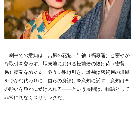
劇中での意知は、吉原の花魁・誰袖（福原遥）と密やか
な取引を交わす。蝦夷地における松前藩の抜け荷（密貿
易）摘発をめぐる、危うい駆け引き。誰袖は密貿易の証拠
をつかむ代わりに、自らの身請けを意知に託す。意知はそ
の願いを静かに受け入れる——という展開は、物語として
非常に切なくスリリングだ。