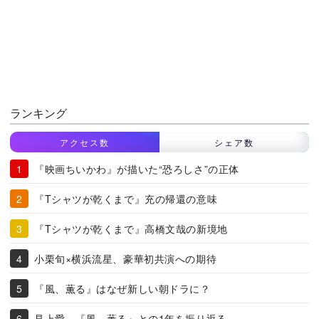
ランキング
アクセス数
シェア数
『映画ちいかわ』が描いた“恐ろしさ”の正体
『Tシャツが乾くまで』充の帰還の意味
『Tシャツが乾くまで』高橋文哉の新境地
小栗旬×横浜流星、豪華初共演への期待
『風、薫る』はなぜ新しい朝ドラに？
見上愛、『風、薫る』との1年を振り返る