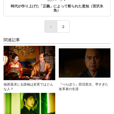
時代が作り上げた「正義」によって斬られた意知（宮沢氷
魚）
1
(current)
2
関連記事
福原遥演じる誰袖は史実ではどん
『べらぼう』田沼意次、早すぎた
な人？
改革者の生涯