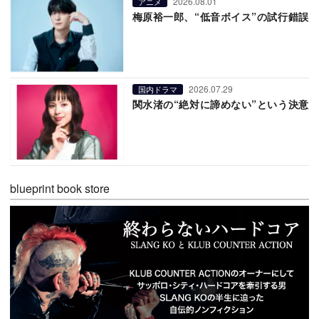
2026.08.01
アニメ
梅原裕一郎、“低音ボイス”の試行錯誤
2026.07.29
国内ドラマ
関水渚の“絶対に諦めない”という決意
blueprint book store