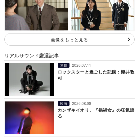
画像をもっと見る
リアルサウンド厳選記事
2026.07.11
連載
ロックスターと過ごした記憶：櫻井敦
司
2026.08.08
映画
カンザキイオリ、『禍禍女』の狂気語
る