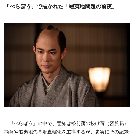
『べらぼう』で描かれた「蝦夷地問題の前夜」
『べらぼう』の中で、意知は松前藩の抜け荷（密貿易）
摘発や蝦夷地の幕府直轄化を主導するが、史実にその記録