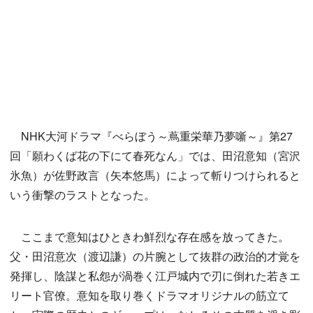
NHK大河ドラマ『べらぼう～蔦重栄華乃夢噺～』第27
回「願わくば花の下にて春死なん」では、田沼意知（宮沢
氷魚）が佐野政言（矢本悠馬）によって斬りつけられると
いう衝撃のラストとなった。
ここまで意知はひときわ鮮烈な存在感を放ってきた。
父・田沼意次（渡辺謙）の片腕として抜群の政治的才覚を
発揮し、陰謀と私怨が渦巻く江戸城内で刃に倒れた若きエ
リート官僚。意知を取り巻くドラマオリジナルの筋立て