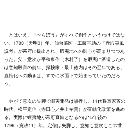
とはいえ、『べらぼう』がすべて創作というわけではな
い。1783（天明3）年、仙台藩医・工藤平助の『赤蝦夷風
説考』が幕府に提出され、蝦夷地への関心が高まりつつあ
った。父・意次が平秩東作（木村了）を蝦夷に派遣したの
は意知殺害の前年、探検家・最上徳内はその翌年である。
直轄化への動きは、すでに水面下で始まっていたのだろ
う。
やがて意次の失脚で蝦夷開発は頓挫し、11代将軍家斉の
時代、松平定信（寺田心／井上祐貴）が直轄化政策を進め
る。実際に蝦夷地が幕府直轄となるのは15年後の
1799（寛政11）年。定信は失脚し、意知も意次もこの世