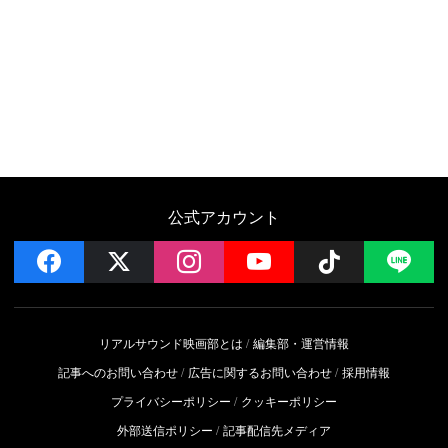
公式アカウント
facebook
x
instagram
YouTube
Follow on 
LI
リアルサウンド映画部とは
編集部・運営情報
記事へのお問い合わせ
広告に関するお問い合わせ
採用情報
プライバシーポリシー
クッキーポリシー
外部送信ポリシー
記事配信先メディア