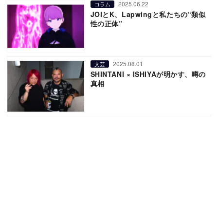
2025.06.22
コラム
JOIとK、Lapwingと私たちの“類似
性の正体”
2025.08.01
文芸
SHINTANI × ISHIYAが明かす、噂の
真相