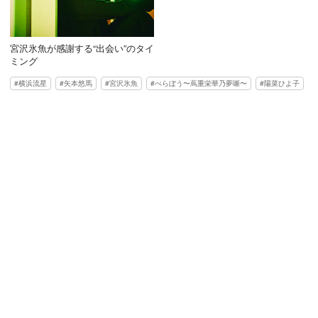
宮沢氷魚が感謝する“出会い”のタイ
ミング
横浜流星
矢本悠馬
宮沢氷魚
べらぼう〜蔦重栄華乃夢噺〜
陽菜ひよ子