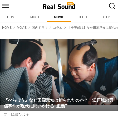
HOME
MUSIC
MOVIE
TECH
BOOK
HOME
MOVIE
国内ドラマ
コラム
【史実解説】なぜ田沼意知は斬ら
『べらぼう』なぜ田沼意知は斬られたのか？ 江戸城の刃
傷事件が現代に問いかける“正義”
文＝陽菜ひよ子