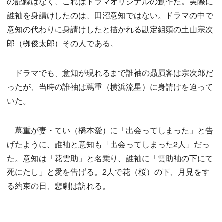
の記録はなく、これはドラマオリジナルの創作だ。実際に
誰袖を身請けしたのは、田沼意知ではない。ドラマの中で
意知の代わりに身請けしたと描かれる勘定組頭の土山宗次
郎（栁俊太郎）その人である。
ドラマでも、意知が現れるまで誰袖の贔屓客は宗次郎だ
ったが、当時の誰袖は蔦重（横浜流星）に身請けを迫って
いた。
蔦重が妻・てい（橋本愛）に「出会ってしまった」と告
げたように、誰袖と意知も「出会ってしまった2人」だっ
た。意知は「花雲助」と名乗り、誰袖に「雲助袖の下にて
死にたし」と愛を告げる。2人で花（桜）の下、月見をす
る約束の日、悲劇は訪れる。