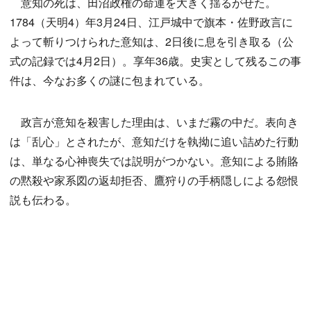
意知の死は、田沼政権の命運を大きく揺るがせた。
1784（天明4）年3月24日、江戸城中で旗本・佐野政言に
よって斬りつけられた意知は、2日後に息を引き取る（公
式の記録では4月2日）。享年36歳。史実として残るこの事
件は、今なお多くの謎に包まれている。
政言が意知を殺害した理由は、いまだ霧の中だ。表向き
は「乱心」とされたが、意知だけを執拗に追い詰めた行動
は、単なる心神喪失では説明がつかない。意知による賄賂
の黙殺や家系図の返却拒否、鷹狩りの手柄隠しによる怨恨
説も伝わる。