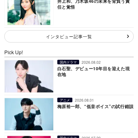
井上和、乃木坂46の未来を背負う責
任と覚悟
インタビュー記事一覧
Pick Up!
2026.08.02
国内ドラマ
白石聖、デビュー10年目を迎えた現
在地
2026.08.01
アニメ
梅原裕一郎、“低音ボイス”の試行錯誤
2026.07.29
国内ドラマ