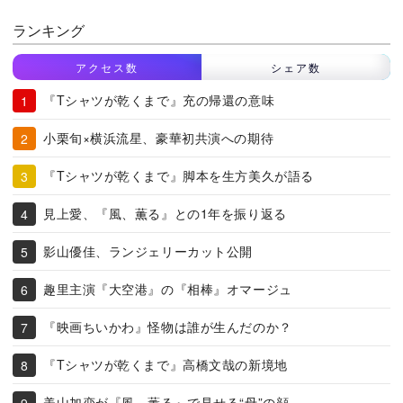
ランキング
アクセス数
シェア数
『Tシャツが乾くまで』充の帰還の意味
小栗旬×横浜流星、豪華初共演への期待
『Tシャツが乾くまで』脚本を生方美久が語る
見上愛、『風、薫る』との1年を振り返る
影山優佳、ランジェリーカット公開
趣里主演『大空港』の『相棒』オマージュ
『映画ちいかわ』怪物は誰が生んだのか？
『Tシャツが乾くまで』高橋文哉の新境地
美山加恋が『風、薫る』で見せる“母”の顔