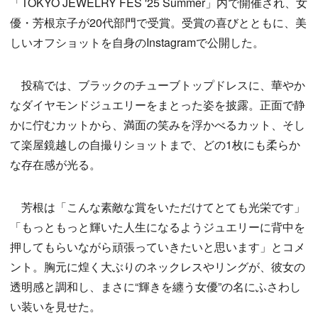
「TOKYO JEWELRY FES '25 Summer」内で開催され、女
優・芳根京子が20代部門で受賞。受賞の喜びとともに、美
しいオフショットを自身のInstagramで公開した。
投稿では、ブラックのチューブトップドレスに、華やか
なダイヤモンドジュエリーをまとった姿を披露。正面で静
かに佇むカットから、満面の笑みを浮かべるカット、そし
て楽屋鏡越しの自撮りショットまで、どの1枚にも柔らか
な存在感が光る。
芳根は「こんな素敵な賞をいただけてとても光栄です」
「もっともっと輝いた人生になるようジュエリーに背中を
押してもらいながら頑張っていきたいと思います」とコメ
ント。胸元に煌く大ぶりのネックレスやリングが、彼女の
透明感と調和し、まさに“輝きを纏う女優”の名にふさわし
い装いを見せた。