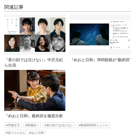
関連記事
『君の顔では泣けない』中沢元紀
『めおと日和』SNS投稿が“最終回”
ら出演
『めおと日和』最終回を徹底分析
芳根京子
間瀬佑一
君の顔では泣けない
映画部SNSニュース
波うららかに、めおと日和