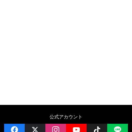
公式アカウント
facebook
x
instagram
YouTube
Follow on 
LI