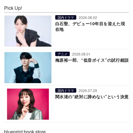
Pick Up!
2026.08.02
国内ドラマ
白石聖、デビュー10年目を迎えた現
在地
2026.08.01
アニメ
梅原裕一郎、“低音ボイス”の試行錯誤
2026.07.29
国内ドラマ
関水渚の“絶対に諦めない”という決意
blueprint book store