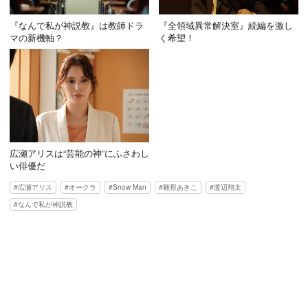
『なんで私が神説教』は教師ドラ
『全領域異常解決室』続編を激し
マの新機軸？
く希望！
広瀬アリスは“芸能の神”にふさわし
い俳優だ
広瀬アリス
オークラ
Snow Man
雛形あきこ
渡辺翔太
なんで私が神説教