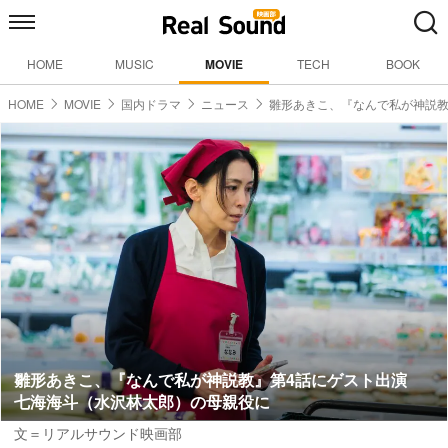
HOME
MUSIC
MOVIE
TECH
BOOK
HOME
MOVIE
国内ドラマ
ニュース
雛形あきこ、『なんで私が神説
雛形あきこ、『なんで私が神説教』第4話にゲスト出演
七海海斗（水沢林太郎）の母親役に
文＝リアルサウンド映画部