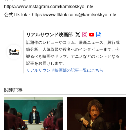
https://www.instagram.com/kamisekkyo_ntv
公式TikTok：https://www.tiktok.com/@kamisekkyo_ntv
Follow on SNS
Follow on SNS
Follow on SN
Author web 
リアルサウンド映画部
話題作のレビューやコラム、最新ニュース、興行成
績分析、人気監督や役者へのインタビューまで、今
観るべき映画やドラマ、アニメなどのヒントとなる
記事をお届けします。
リアルサウンド映画部の記事一覧はこちら
関連記事