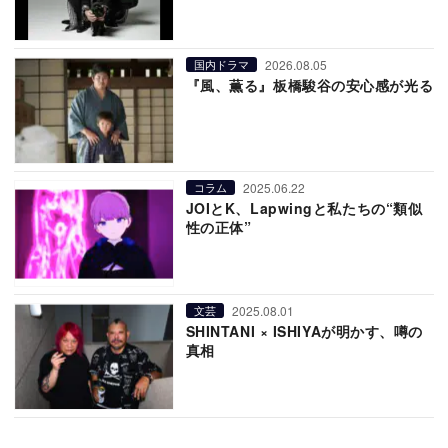
2026.08.05
国内ドラマ
『風、薫る』板橋駿谷の安心感が光る
2025.06.22
コラム
JOIとK、Lapwingと私たちの“類似
性の正体”
2025.08.01
文芸
SHINTANI × ISHIYAが明かす、噂の
真相