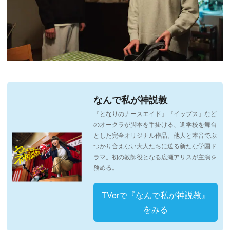
なんで私が神説教
『となりのナースエイド』『イップス』など
のオークラが脚本を手掛ける、進学校を舞台
とした完全オリジナル作品。他人と本音でぶ
つかり合えない大人たちに送る新たな学園ド
ラマ。初の教師役となる広瀬アリスが主演を
務める。
TVerで『なんで私が神説教』
をみる