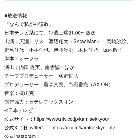
■放送情報
『なんで私が神説教』
日本テレビ系にて、毎週土曜21:00〜放送
出演：広瀬アリス、渡辺翔太（Snow Man）、岡崎紗絵、
野呂佳代、小手伸也、伊藤淳史、木村佳乃、堀内敬子
脚本：オークラ
演出：内田 秀実、南雲聖一ほか
チーフプロデューサー：荻野哲弘
プロデューサー：藤森真実、白石香織（AX-ON）
音楽：横山克
制作協力：日テレアックスオン
©日本テレビ
公式サイト：https://www.ntv.co.jp/kamisekkyou/
公式X（旧Twitter）：https://x.com/kamisekkyo_ntv
公式Instagram：