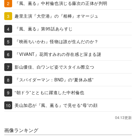
『風、薫る』中村倫也演じる藤次の正体が判明
趣里主演『大空港』の『相棒』オマージュ
『風、薫る』第95話あらすじ
『映画ちいかわ』怪物は誰が生んだのか？
『VIVANT』花岡すみれの存在感と深まる謎
影山優佳、白ワンピ姿でスタイル際立つ
『スパイダーマン：BND』の“夏休み感”
“朝ドラ”とともに躍進した中村倫也
美山加恋が『風、薫る』で見せる“母”の顔
04:13更新
画像ランキング