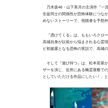
乃木坂46・山下美月の主演作『一
生徒同士の関係性が恐怖体験につな
めないストーリーで、視聴者を予想
『憑けてくる』は、ももいろクロー
高城自身が以前から悩まされる心霊
ビ初披露となる恐怖の実話で、高城
そして『遊び待つ』は、松本若菜が
ザーを演じ、近所にある幽霊屋敷で
としていただける作品にしたい！」