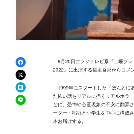
Facebookでシェア
8月20日にフジテレビ系『土曜プレ
2022』に出演する稲垣吾郎からコメ
xでポスト
はてなブックマーク
1999年にスタートした『ほんとに
た怖い話をリアルに描くリアルホラ
LINEで送る
とに、恐怖や心霊現象の不安に翻弄
ーダー・稲垣と小学生を中心に構成さ
本お届けする。