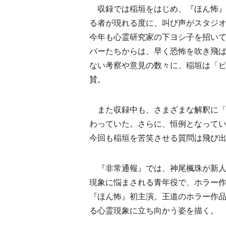
収録では稲垣をはじめ、『ほん怖』
る者が現れる度に、叫び声がスタジ
今年も心霊研究家の下ヨシ子を招い
バーたちからは、早く恐怖を吹き飛
ない考察や意見の数々に、稲垣は「
賛。
また収録中も、さまざまな解釈に「
わっていた。さらに、恒例となってい
今回も稲垣を苦笑させる質問は飛び
『非常通報』では、神尾楓珠が新人警
現象に悩まされる青年役で、ホラー
『ほん怖』初主演。王道のホラー作
る心霊現象に立ち向かう姿を描く。