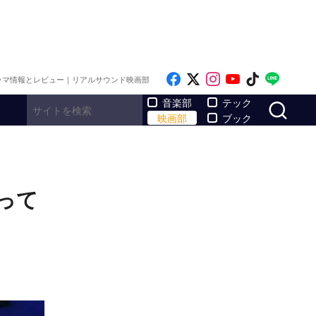
Like on Facebook
Follow on x
Follow on Inst
Follow on Y
Follow on
Follo
ラマ情報とレビュー｜リアルサウンド映画部
サ
音楽部
テック
映画部
ブック
って