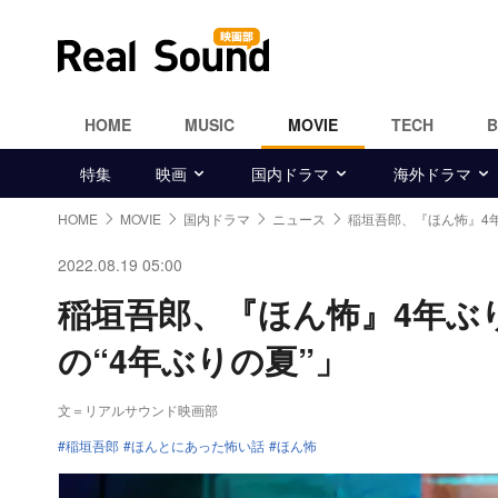
HOME
MUSIC
MOVIE
TECH
特集
映画
国内ドラマ
海外ドラマ
HOME
MOVIE
国内ドラマ
ニュース
稲垣吾郎、『ほん怖』4
2022.08.19 05:00
稲垣吾郎、『ほん怖』4年ぶ
の“4年ぶりの夏”」
文＝リアルサウンド映画部
稲垣吾郎
ほんとにあった怖い話
ほん怖