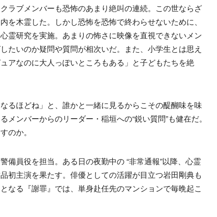
クラブメンバーも恐怖のあまり絶叫の連続。この世ならざ
オ内を木霊した。しかし恐怖を恐怖で終わらせないために、
て心霊研究を実施。あまりの怖さに映像を直視できないメン
ばしたいのか疑問や質問が相次いだ。また、小学生とは思え
ピュアなのに大人っぽいところもある」と子どもたちを絶
なるほどね」と、誰かと一緒に見るからこその醍醐味を味
るメンバーからのリーダー・稲垣への“鋭い質問”も健在だ。
出すのか。
備員役を担当。ある日の夜勤中の “非常通報”以降、心霊
作品初主演を果たす。俳優としての活躍が目立つ岩田剛典も
品となる『謝罪』では、単身赴任先のマンションで毎晩起こ