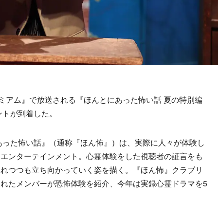
ミアム』で放送される『ほんとにあった怖い話 夏の特別編
ントが到着した。
あった怖い話』（通称『ほん怖』）は、実際に人々が体験し
ーエンターテインメント。心霊体験をした視聴者の証言をも
されつつも立ち向かっていく姿を描く。『ほん怖』クラブリ
れたメンバーが恐怖体験を紹介、今年は実録心霊ドラマを5