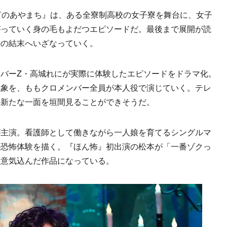
言のあやまち』は、ある全寮制高校の女子寮を舞台に、女子
がっていく身の毛もよだつエピソードだ。最後まで展開が読
外の結末へいざなっていく。
バーZ・高城れにが実際に体験したエピソードをドラマ化。
現象を、ももクロメンバー全員が本人役で演じていく。テレ
の新たな一面を垣間見ることができそうだ。
主演。看護師として働きながら一人娘を育てるシングルマ
の恐怖体験を描く。『ほん怖』初出演の松本が「一番ゾクっ
と意気込んだ作品になっている。