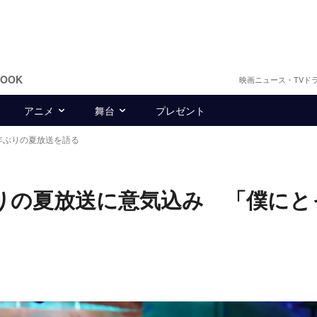
BOOK
映画ニュース・TVド
アニメ
舞台
プレゼント
年ぶりの夏放送を語る
りの夏放送に意気込み 「僕にと