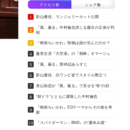
アクセス数
シェア数
影山優佳、ランジェリーカット公開
『風、薫る』中村倫也演じる藤次の正体が判
明
『映画ちいかわ』怪物は誰が生んだのか？
趣里主演『大空港』の『相棒』オマージュ
『風、薫る』第95話あらすじ
影山優佳、白ワンピ姿でスタイル際立つ
美山加恋が『風、薫る』で見せる“母”の顔
“朝ドラ”とともに躍進した中村倫也
『映画ちいかわ』EDテーマからその後を考
察
『スパイダーマン：BND』の“夏休み感”