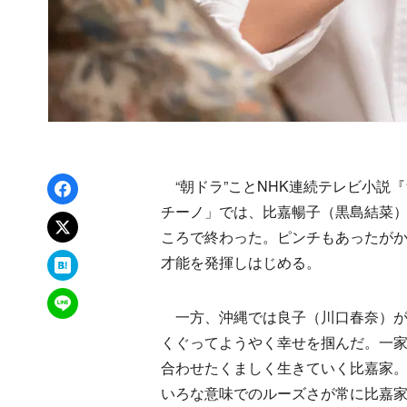
Facebookでシェア
“朝ドラ”ことNHK連続テレビ小説
チーノ」では、比嘉暢子（黒島結菜
xでポスト
ころで終わった。ピンチもあったが
はてなブックマーク
才能を発揮しはじめる。
LINEで送る
一方、沖縄では良子（川口春奈）が
くぐってようやく幸せを掴んだ。一
合わせたくましく生きていく比嘉家
いろな意味でのルーズさが常に比嘉家