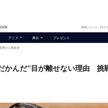
BOOK
映画ニュース・TVド
アニメ
舞台
プレゼント
賢秀の人物造形
だかんだ”目が離せない理由 挑