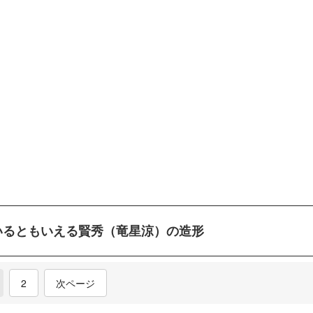
いるともいえる賢秀（竜星涼）の造形
current)
2
次ページ