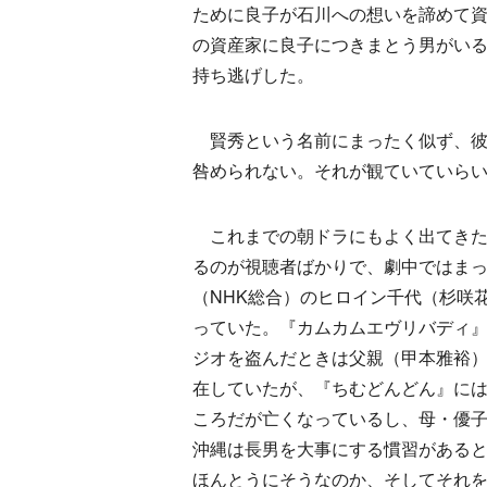
ために良子が石川への想いを諦めて
の資産家に良子につきまとう男がい
持ち逃げした。
賢秀という名前にまったく似ず、彼
咎められない。それが観ていていら
これまでの朝ドラにもよく出てきた
るのが視聴者ばかりで、劇中ではま
（NHK総合）のヒロイン千代（杉咲
っていた。『カムカムエヴリバディ
ジオを盗んだときは父親（甲本雅裕
在していたが、『ちむどんどん』に
ころだが亡くなっているし、母・優
沖縄は長男を大事にする慣習がある
ほんとうにそうなのか、そしてそれ