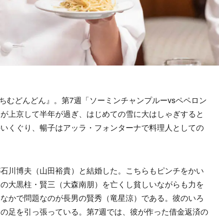
『ちむどんどん』。第7週「ソーミンチャンプルーvsペペロン
）が上京して半年が過ぎ、はじめての雪に大はしゃぎすると
かいくぐり、暢子はアッラ・フォンターナで料理人としての
石川博夫（山田裕貴）と結婚した。こちらもピンチをかい
家の大黒柱・賢三（大森南朋）を亡くし貧しいながらも力を
。なかで問題なのが長男の賢秀（竜星涼）である。彼のいろ
の足を引っ張っている。第7週では、彼が作った借金返済の