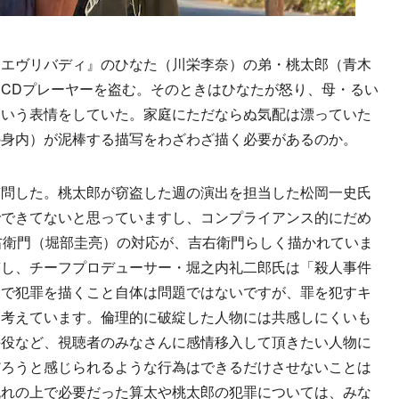
エヴリバディ』のひなた（川栄李奈）の弟・桃太郎（青木
CDプレーヤーを盗む。そのときはひなたが怒り、母・るい
という表情をしていた。家庭にただならぬ気配は漂っていた
の身内）が泥棒する描写をわざわざ描く必要があるのか。
問した。桃太郎が窃盗した週の演出を担当した松岡一史氏
でできてないと思っていますし、コンプライアンス的にだめ
右衛門（堀部圭亮）の対応が、吉右衛門らしく描かれていま
答し、チーフプロデューサー・堀之内礼二郎氏は「殺人事件
中で犯罪を描くこと自体は問題ではないですが、罪を犯すキ
は考えています。倫理的に破綻した人物には共感しにくいも
手役など、視聴者のみなさんに感情移入して頂きたい人物に
だろうと感じられるような行為はできるだけさせないことは
流れの上で必要だった算太や桃太郎の犯罪については、みな