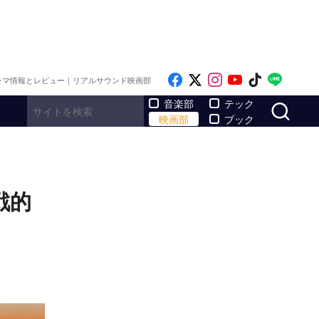
Like on Facebook
Follow on x
Follow on Inst
Follow on Y
Follow on
Follo
ラマ情報とレビュー｜リアルサウンド映画部
サ
音楽部
テック
映画部
ブック
戦的