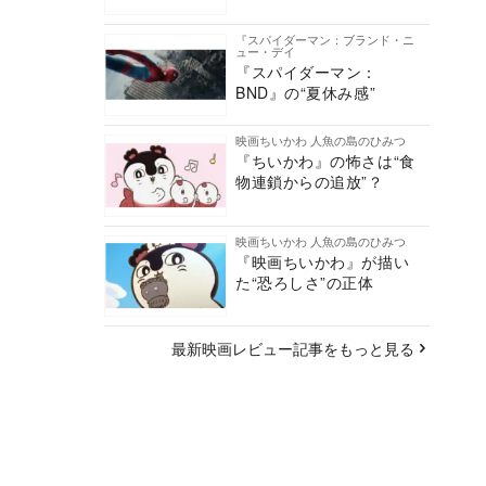
『スパイダーマン：ブランド・ニ
ュー・デイ
『スパイダーマン：
BND』の“夏休み感”
映画ちいかわ 人魚の島のひみつ
『ちいかわ』の怖さは“食
物連鎖からの追放”？
映画ちいかわ 人魚の島のひみつ
『映画ちいかわ』が描い
た“恐ろしさ”の正体
最新映画レビュー記事をもっと見る