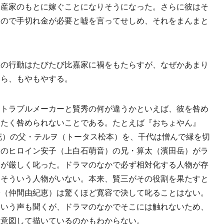
資産家のもとに嫁ぐことになりそうになった。さらに彼はそ
るので手切れ金が必要と嘘を言ってせしめ、それをまんまと
の行動はたびたび比嘉家に禍をもたらすが、なぜかあまり
いら、もやもやする。
トラブルメーカーと賢秀の何が違うかといえば、彼を咎め
ったく咎められないことである。たとえば『おちょやん』
花）の父・テルヲ（トータス松本）を、千代は憎んで縁を切
』のヒロイン安子（上白石萌音）の兄・算太（濱田岳）がラ
）が厳しく叱った。ドラマのなかで必ず相対化する人物が存
はそういう人物がいない。本来、賢三がその役割を果たすと
子（仲間由紀恵）は驚くほど寛容で決して叱ることはない。
という声も聞くが、ドラマのなかでそこには触れないため、
を意図して描いているのかもわからない。