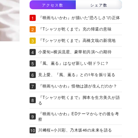
アクセス数
シェア数
『映画ちいかわ』が描いた“恐ろしさ”の正体
『Tシャツが乾くまで』充の帰還の意味
『Tシャツが乾くまで』高橋文哉の新境地
小栗旬×横浜流星、豪華初共演への期待
『風、薫る』はなぜ新しい朝ドラに？
見上愛、『風、薫る』との1年を振り返る
『映画ちいかわ』怪物は誰が生んだのか？
『Tシャツが乾くまで』脚本を生方美久が語
る
『映画ちいかわ』EDテーマからその後を考
察
川﨑桜×小川彩、乃木坂46の未来を語る