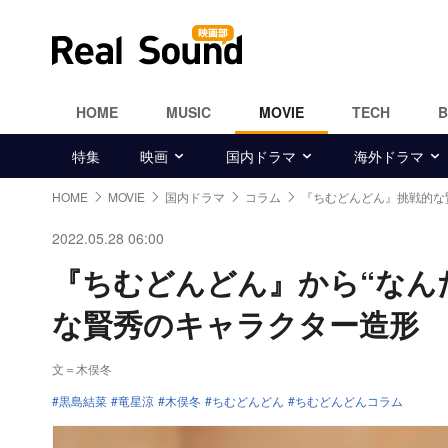
HOME
MUSIC
MOVIE
TECH
特集
映画
国内ドラマ
海外ドラマ
HOME
MOVIE
国内ドラマ
コラム
『ちむどんどん』挑戦的な
2022.05.28 06:00
『ちむどんどん』から“なん
な賢秀のキャラクター造形
文＝木俣冬
黒島結菜
竜星涼
木俣冬
ちむどんどん
ちむどんどんコラム