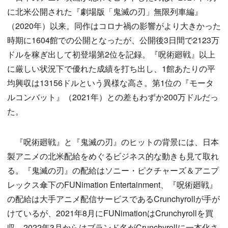
に北米公開された『劇場版「鬼滅の刃」無限列車編』
（2020年）以来。同作はコロナ禍の影響がより大きかった
時期に1604館での公開となったが、公開後3日間で2123万
ドルを稼ぎ出して初登場第2位を記録。『呪術廻戦』以上
に厳しい状況下で優れた成績を打ち出し、1館あたりの平
均興収は13156ドルという異様な高さ。第1位の『モータ
ルコンバット』（2021年）との差もわずか200万ドルだっ
た。
『呪術廻戦』と『鬼滅の刃』のヒットの背景には、日本
製アニメの北米配給をめぐるビジネス的な動きも見て取れ
る。『鬼滅の刃』の配給はソニー・ピクチャーズ＆アニプ
レックス傘下のFUNimation Entertainment、『呪術廻戦』
の配給は大手アニメ配信サービスであるCrunchyrollが手が
けているが、2021年8月にFUNimationはCrunchyrollを買
収。2022年3月からはブランド名がCrunchyrollに一本化さ