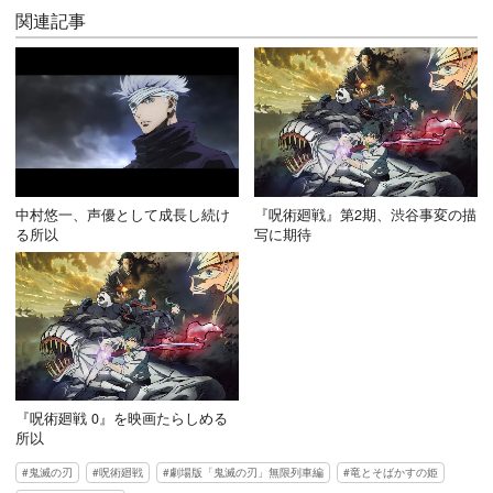
関連記事
中村悠一、声優として成長し続け
『呪術廻戦』第2期、渋谷事変の描
る所以
写に期待
『呪術廻戦 0』を映画たらしめる
所以
鬼滅の刃
呪術廻戦
劇場版「鬼滅の刃」無限列車編
竜とそばかすの姫