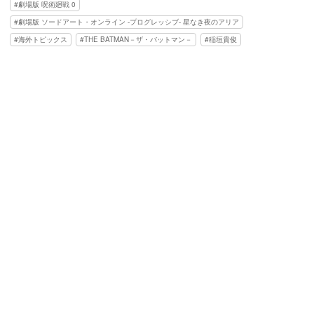
劇場版 呪術廻戦 0
劇場版 ソードアート・オンライン -プログレッシブ- 星なき夜のアリア
海外トピックス
THE BATMAN－ザ・バットマン－
稲垣貴俊