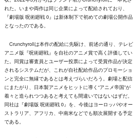
れた。いまや両作は同じ企業によって配給されており、
『劇場版 呪術廻戦 0』は新体制下で初めての劇場公開作品
となったのである。
Crunchyrollは本作の配給に先駆け、前述の通り、テレビ
アニメ版『呪術廻戦』を自社のアニメ賞で高く評価してい
た。同賞は審査員とユーザー投票によって受賞作品が決定
されるシステムだが、これが自社配給作品のプロモーショ
ンと完全に無縁であるとは考えづらいだろう。劇場と配信
にまたがり、日本製アニメをヒットに導く“アニメ帝国”が
着々と造られつつあると考えても間違いではないはずだ。
同社は『劇場版 呪術廻戦 0』を、今後はヨーロッパやオー
ストラリア、アフリカ、中南米などでも順次展開する予定
である。