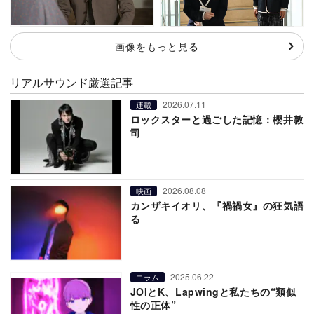
画像をもっと見る
リアルサウンド厳選記事
2026.07.11
連載
ロックスターと過ごした記憶：櫻井敦
司
2026.08.08
映画
カンザキイオリ、『禍禍女』の狂気語
る
2025.06.22
コラム
JOIとK、Lapwingと私たちの“類似
性の正体”