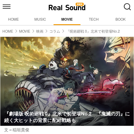
HOME
MUSIC
MOVIE
TECH
BOOK
HOME
MOVIE
映画
コラム
『呪術廻戦 0』北米で初登場No.2
『劇場版 呪術廻戦 0』北米で初登場No.2 『鬼滅の刃』に
続く大ヒットの背景に配給戦略も
文＝稲垣貴俊