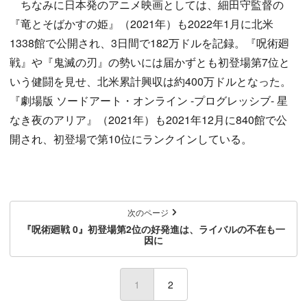
ちなみに日本発のアニメ映画としては、細田守監督の
『竜とそばかすの姫』（2021年）も2022年1月に北米
1338館で公開され、3日間で182万ドルを記録。『呪術廻
戦』や『鬼滅の刃』の勢いには届かずとも初登場第7位と
いう健闘を見せ、北米累計興収は約400万ドルとなった。
『劇場版 ソードアート・オンライン -プログレッシブ- 星
なき夜のアリア』（2021年）も2021年12月に840館で公
開され、初登場で第10位にランクインしている。
次のページ
『呪術廻戦 0』初登場第2位の好発進は、ライバルの不在も一
因に
1
(current)
2