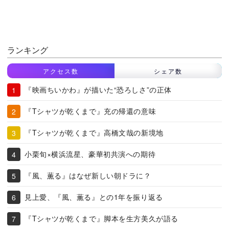
ランキング
アクセス数
シェア数
『映画ちいかわ』が描いた“恐ろしさ”の正体
『Tシャツが乾くまで』充の帰還の意味
『Tシャツが乾くまで』高橋文哉の新境地
小栗旬×横浜流星、豪華初共演への期待
『風、薫る』はなぜ新しい朝ドラに？
見上愛、『風、薫る』との1年を振り返る
『Tシャツが乾くまで』脚本を生方美久が語る