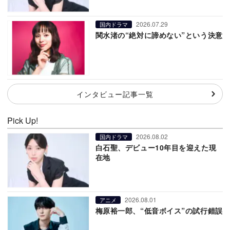
2026.07.29
国内ドラマ
関水渚の“絶対に諦めない”という決意
インタビュー記事一覧
Pick Up!
2026.08.02
国内ドラマ
白石聖、デビュー10年目を迎えた現
在地
2026.08.01
アニメ
梅原裕一郎、“低音ボイス”の試行錯誤