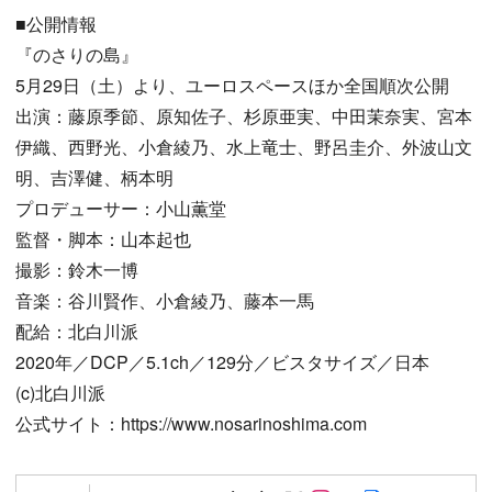
■公開情報
『のさりの島』
5月29日（土）より、ユーロスペースほか全国順次公開
出演：藤原季節、原知佐子、杉原亜実、中田茉奈実、宮本
伊織、西野光、小倉綾乃、水上竜士、野呂圭介、外波山文
明、吉澤健、柄本明
プロデューサー：小山薫堂
監督・脚本：山本起也
撮影：鈴木一博
音楽：谷川賢作、小倉綾乃、藤本一馬
配給：北白川派
2020年／DCP／5.1ch／129分／ビスタサイズ／日本
(c)北白川派
公式サイト：https://www.nosarinoshima.com
Follow on SNS
Follow on SNS
Follow on SN
Author web 