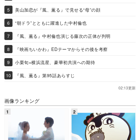
美山加恋が『風、薫る』で見せる“母”の顔
“朝ドラ”とともに躍進した中村倫也
『風、薫る』中村倫也演じる藤次の正体が判明
『映画ちいかわ』EDテーマからその後を考察
小栗旬×横浜流星、豪華初共演への期待
『風、薫る』第95話あらすじ
02:13更新
画像ランキング