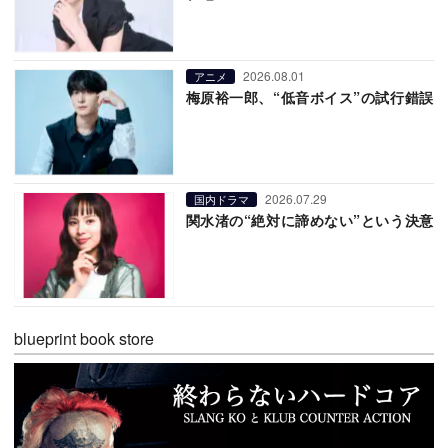
2026.08.01
アニメ
梅原裕一郎、“低音ボイス”の試行錯誤
2026.07.29
国内ドラマ
関水渚の“絶対に諦めない”という決意
blueprint book store