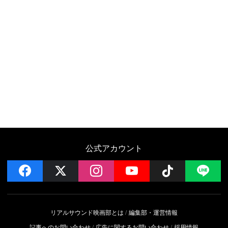
公式アカウント
facebook
x
instagram
YouTube
Follow on 
LI
リアルサウンド映画部とは
編集部・運営情報
記事へのお問い合わせ
広告に関するお問い合わせ
採用情報