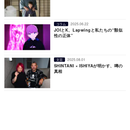
2025.06.22
コラム
JOIとK、Lapwingと私たちの“類似
性の正体”
2025.08.01
文芸
SHINTANI × ISHIYAが明かす、噂の
真相