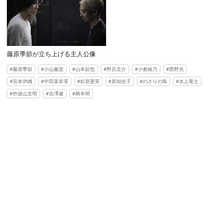
藤原季節が立ち上げる主人公像
藤原季節
小山薫堂
山本起也
野呂圭介
小倉綾乃
西野光
宮本伊織
中田茉奈実
杉原亜実
原知佐子
のさりの島
水上竜士
外波山文明
吉澤健
柄本明