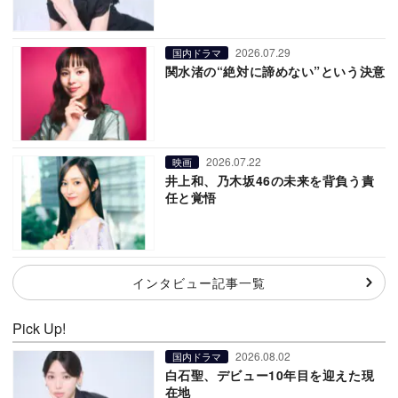
2026.07.29
国内ドラマ
関水渚の“絶対に諦めない”という決意
2026.07.22
映画
井上和、乃木坂46の未来を背負う責
任と覚悟
インタビュー記事一覧
Pick Up!
2026.08.02
国内ドラマ
白石聖、デビュー10年目を迎えた現
在地