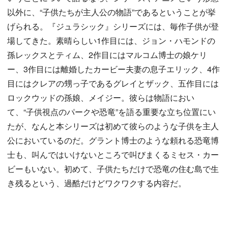
以外に、“子供たちが主人公の物語”であるということが挙
げられる。『ジュラシック』シリーズには、毎作子供が登
場してきた。素晴らしい1作目には、ジョン・ハモンドの
孫レックスとティム、2作目にはマルコム博士の娘ケリ
ー、3作目には離婚したカービー夫妻の息子エリック、4作
目にはクレアの甥っ子であるグレイとザック、五作目には
ロックウッドの孫娘、メイジー。彼らは物語におい
て、“子供視点のパークや恐竜”を語る重要な立ち位置にい
たが、なんと本シリーズは初めて彼らのような子供を主人
公においているのだ。グラント博士のような頼れる恐竜博
士も、叫んではいけないところで叫びまくるミセス・カー
ビーもいない。初めて、子供たちだけで恐竜の住む島で生
き残るという、過酷だけどワクワクする内容だ。