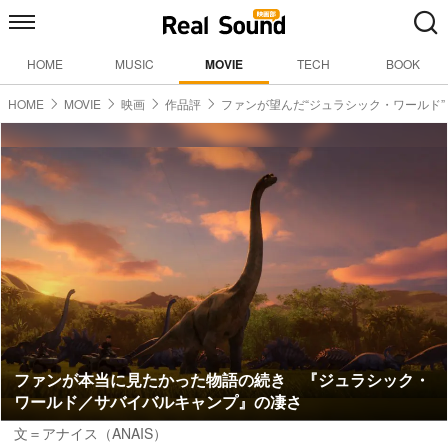
HOME
MUSIC
MOVIE
TECH
BOOK
HOME
MOVIE
映画
作品評
ファンが望んだ“ジュラシック・ワールド”
ファンが本当に見たかった物語の続き 『ジュラシック・
ワールド／サバイバルキャンプ』の凄さ
文＝アナイス（ANAIS）