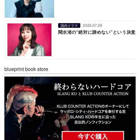
2026.07.29
国内ドラマ
関水渚の“絶対に諦めない”という決意
blueprint book store