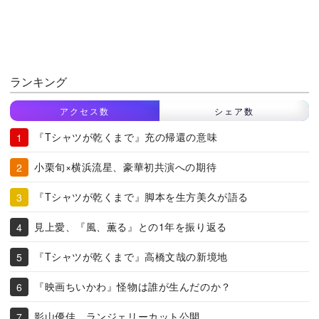
ランキング
アクセス数
シェア数
『Tシャツが乾くまで』充の帰還の意味
小栗旬×横浜流星、豪華初共演への期待
『Tシャツが乾くまで』脚本を生方美久が語る
見上愛、『風、薫る』との1年を振り返る
『Tシャツが乾くまで』高橋文哉の新境地
『映画ちいかわ』怪物は誰が生んだのか？
影山優佳、ランジェリーカット公開