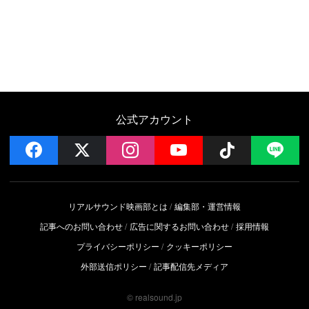
公式アカウント
facebook
x
instagram
YouTube
Follow on 
LI
リアルサウンド映画部とは
編集部・運営情報
記事へのお問い合わせ
広告に関するお問い合わせ
採用情報
プライバシーポリシー
クッキーポリシー
外部送信ポリシー
記事配信先メディア
© realsound.jp