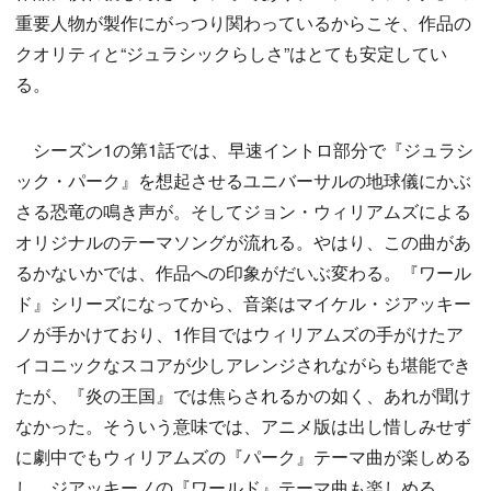
重要人物が製作にがっつり関わっているからこそ、作品の
クオリティと“ジュラシックらしさ”はとても安定してい
る。
シーズン1の第1話では、早速イントロ部分で『ジュラシ
ック・パーク』を想起させるユニバーサルの地球儀にかぶ
さる恐竜の鳴き声が。そしてジョン・ウィリアムズによる
オリジナルのテーマソングが流れる。やはり、この曲があ
るかないかでは、作品への印象がだいぶ変わる。『ワール
ド』シリーズになってから、音楽はマイケル・ジアッキー
ノが手かけており、1作目ではウィリアムズの手がけたア
イコニックなスコアが少しアレンジされながらも堪能でき
たが、『炎の王国』では焦らされるかの如く、あれが聞け
なかった。そういう意味では、アニメ版は出し惜しみせず
に劇中でもウィリアムズの『パーク』テーマ曲が楽しめる
し、ジアッキーノの『ワールド』テーマ曲も楽しめる。