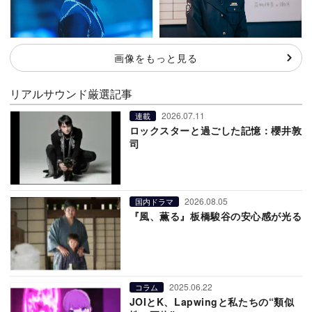
画像をもっと見る
リアルサウンド厳選記事
2026.07.11
連載
ロックスターと過ごした記憶：櫻井敦
司
2026.08.05
国内ドラマ
『風、薫る』板橋駿谷の安心感が光る
2025.06.22
コラム
JOIとK、Lapwingと私たちの“類似