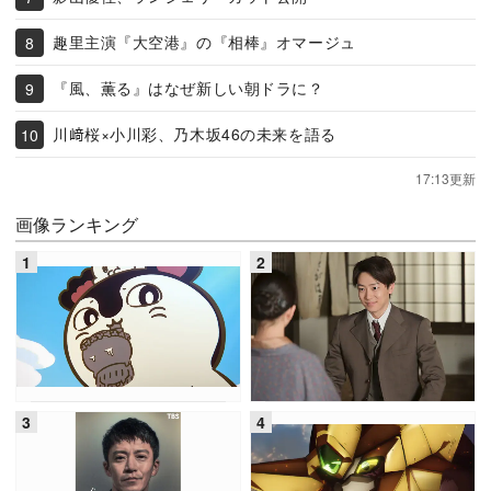
趣里主演『大空港』の『相棒』オマージュ
『風、薫る』はなぜ新しい朝ドラに？
川﨑桜×小川彩、乃木坂46の未来を語る
17:13更新
画像ランキング