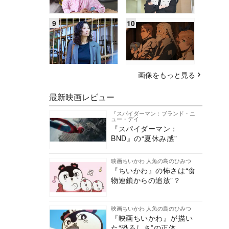
画像をもっと見る
最新映画レビュー
『スパイダーマン：ブランド・ニ
ュー・デイ
『スパイダーマン：
BND』の“夏休み感”
映画ちいかわ 人魚の島のひみつ
『ちいかわ』の怖さは“食
物連鎖からの追放”？
映画ちいかわ 人魚の島のひみつ
『映画ちいかわ』が描い
た“恐ろしさ”の正体