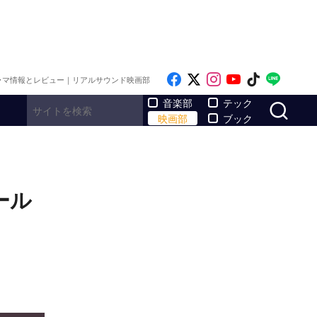
Like on Facebook
Follow on x
Follow on Inst
Follow on Y
Follow on
Follo
ラマ情報とレビュー｜リアルサウンド映画部
サ
音楽部
テック
映画部
ブック
ール