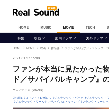
HOME
MUSIC
MOVIE
TECH
特集
映画
国内ドラマ
海外ドラマ
HOME
MOVIE
映画
作品評
ファンが望んだ“ジュラシック・ワ
2021.01.27 15:00
ファンが本当に見たかった
ド／サバイバルキャンプ』
文＝アナイス（ANAIS）
Netflix
コリン・トレボロウ
ジュラシック・パーク
ジュラシック・
ジュラシック・ワールド／サバイバル・キャンプ
フランク・マーシャ