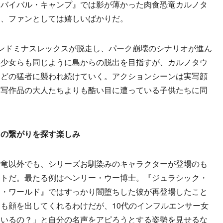
サバイバル・キャンプ』では影が薄かった肉食恐竜カルノタ
て、ファンとしては嬉しいばかりだ。
ンドミナスレックスが脱走し、パーク崩壊のシナリオが進ん
年少女らも同じように島からの脱出を目指すが、カルノタウ
などの猛者に襲われ続けていく。アクションシーンは実写顔
実写作品の大人たちよりも酷い目に遭っている子供たちに同
との繋がりを探す楽しみ
竜以外でも、シリーズお馴染みのキャラクターが登場のも
ントだ。最たる例はヘンリー・ウー博士。『ジュラシック・
ク・ワールド』ではすっかり闇堕ちした彼が再登場したこと
も顔を出してくれるわけだが、10代のインフルエンサー女
ているの？」と自分の名声をアピろうとする姿勢を見せるな