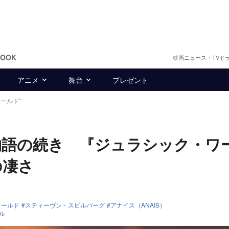
BOOK
映画ニュース・TVド
アニメ
舞台
プレゼント
ールド”
物語の続き 『ジュラシック・ワ
の凄さ
ワールド
スティーヴン・スピルバーグ
アナイス（ANAIS）
ル