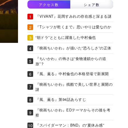
アクセス数
シェア数
『VIVANT』花岡すみれの存在感と深まる謎
『Tシャツが乾くまで』思いやりは愛なのか
“朝ドラ”とともに躍進した中村倫也
『映画ちいかわ』が描いた“恐ろしさ”の正体
『ちいかわ』の怖さは“食物連鎖からの追
放”？
『風、薫る』中村倫也の本格登場で新展開
『映画ちいかわ』残酷で美しい世界と展開の
謎
『風、薫る』第94話あらすじ
『映画ちいかわ』EDテーマからその後を考
察
『スパイダーマン：BND』の“夏休み感”