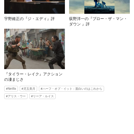
宇野維正の『ジ・エディ』評
荻野洋一の『ブロー・ザ・マン・
ダウン 』評
『タイラー・レイク』アクション
の凄まじさ
Netflix
児玉美月
ハーフ・オブ・イット：面白いのはこれから
アリス・ウー
リーア・ルイス