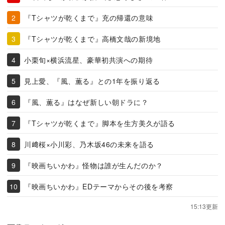
『Tシャツが乾くまで』充の帰還の意味
『Tシャツが乾くまで』高橋文哉の新境地
小栗旬×横浜流星、豪華初共演への期待
見上愛、『風、薫る』との1年を振り返る
『風、薫る』はなぜ新しい朝ドラに？
『Tシャツが乾くまで』脚本を生方美久が語る
川﨑桜×小川彩、乃木坂46の未来を語る
『映画ちいかわ』怪物は誰が生んだのか？
『映画ちいかわ』EDテーマからその後を考察
15:13更新