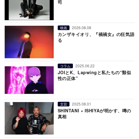
司
2026.08.08
映画
カンザキイオリ、『禍禍女』の狂気語
る
2025.06.22
コラム
JOIとK、Lapwingと私たちの“類似
性の正体”
2025.08.01
文芸
SHINTANI × ISHIYAが明かす、噂の
真相