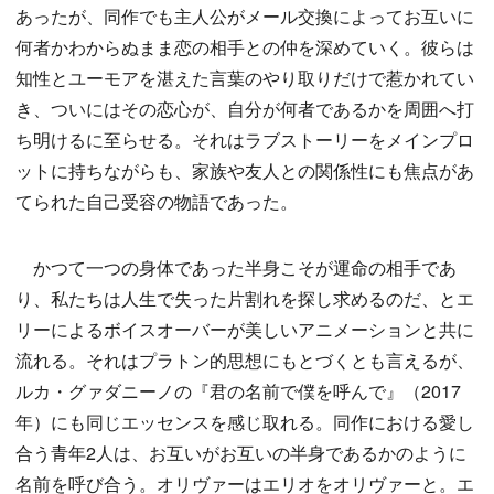
あったが、同作でも主人公がメール交換によってお互いに
何者かわからぬまま恋の相手との仲を深めていく。彼らは
知性とユーモアを湛えた言葉のやり取りだけで惹かれてい
き、ついにはその恋心が、自分が何者であるかを周囲へ打
ち明けるに至らせる。それはラブストーリーをメインプロ
ットに持ちながらも、家族や友人との関係性にも焦点があ
てられた自己受容の物語であった。
かつて一つの身体であった半身こそが運命の相手であ
り、私たちは人生で失った片割れを探し求めるのだ、とエ
リーによるボイスオーバーが美しいアニメーションと共に
流れる。それはプラトン的思想にもとづくとも言えるが、
ルカ・グァダニーノの『君の名前で僕を呼んで』（2017
年）にも同じエッセンスを感じ取れる。同作における愛し
合う青年2人は、お互いがお互いの半身であるかのように
名前を呼び合う。オリヴァーはエリオをオリヴァーと。エ