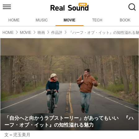
HOME
MUSIC
MOVIE
TECH
BOOK
HOME
MOVIE
映画
作品評
『ハーフ・オブ・イット』の知性溢れる
「自分へと向かうラブストーリー」があってもいい 『ハ
ーフ・オブ・イット』の知性溢れる魅力
文＝児玉美月