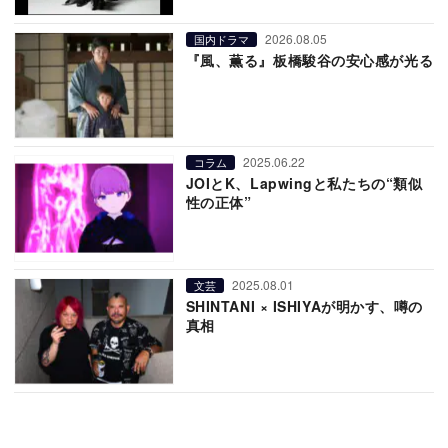
2026.08.05
国内ドラマ
『風、薫る』板橋駿谷の安心感が光る
2025.06.22
コラム
JOIとK、Lapwingと私たちの“類似
性の正体”
2025.08.01
文芸
SHINTANI × ISHIYAが明かす、噂の
真相