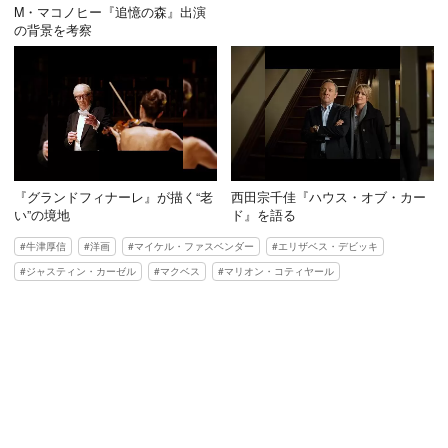
M・マコノヒー『追憶の森』出演
の背景を考察
『グランドフィナーレ』が描く“老
西田宗千佳『ハウス・オブ・カー
い”の境地
ド』を語る
牛津厚信
洋画
マイケル・ファスベンダー
エリザベス・デビッキ
ジャスティン・カーゼル
マクベス
マリオン・コティヤール