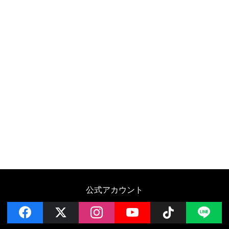
公式アカウント
facebook
x
instagram
YouTube
Follow on 
LI