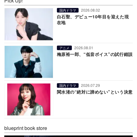
Pick Up!
2026.08.02
国内ドラマ
白石聖、デビュー10年目を迎えた現
在地
2026.08.01
アニメ
梅原裕一郎、“低音ボイス”の試行錯誤
2026.07.29
国内ドラマ
関水渚の“絶対に諦めない”という決意
blueprint book store