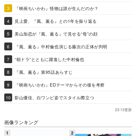
『映画ちいかわ』怪物は誰が生んだのか？
見上愛、『風、薫る』との1年を振り返る
美山加恋が『風、薫る』で見せる“母”の顔
『風、薫る』中村倫也演じる藤次の正体が判明
“朝ドラ”とともに躍進した中村倫也
『風、薫る』第95話あらすじ
『映画ちいかわ』EDテーマからその後を考察
影山優佳、白ワンピ姿でスタイル際立つ
23:13更新
画像ランキング