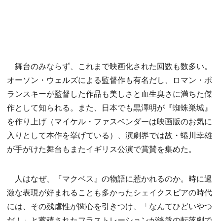
舞台のみならず、これまで映画化された回数も数多い。
オーソン・ウェルズによる監督作も有名だし、ロマン・ポ
ランスキーが監督した作品も美しさと血生臭さに満ちた傑
作として知られる。また、日本でも黒澤明が『蜘蛛巣城』
を作り上げ（マイケル・ファスベンダーは映画版のお気に
入りとして本作を挙げている）、演劇界では故・蜷川幸雄
が手がけた舞台もまたイギリス公演で賞賛を集めた。
人はなぜ、『マクベス』の物語に惹かれるのか。時に過
激な表現が好まれることも多かったシェイクスピアの時代
には、その残虐性が関心を引きつけ、「なんてひどいやつ
だ！」と蓄積されたフラストレーションが終盤の転落劇で