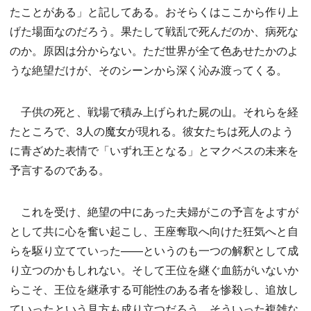
たことがある」と記してある。おそらくはここから作り上
げた場面なのだろう。果たして戦乱で死んだのか、病死な
のか。原因は分からない。ただ世界が全て色あせたかのよ
うな絶望だけが、そのシーンから深く沁み渡ってくる。
子供の死と、戦場で積み上げられた屍の山。それらを経
たところで、3人の魔女が現れる。彼女たちは死人のよう
に青ざめた表情で「いずれ王となる」とマクベスの未来を
予言するのである。
これを受け、絶望の中にあった夫婦がこの予言をよすが
として共に心を奮い起こし、王座奪取へ向けた狂気へと自
らを駆り立てていった——というのも一つの解釈として成
り立つのかもしれない。そして王位を継ぐ血筋がいないか
らこそ、王位を継承する可能性のある者を惨殺し、追放し
ていったという見方も成り立つだろう。そういった複雑な