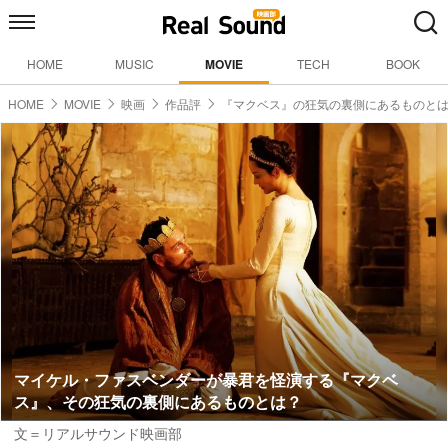
HOME
MUSIC
MOVIE
TECH
BOOK
HOME
MOVIE
映画
作品評
『マクベス』の狂気の裏側にあるものと
マイケル・ファスベンダーが暴君を怪演する『マクベ
ス』、その狂気の裏側にあるものとは？
文＝リアルサウンド映画部