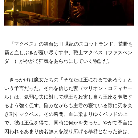
『マクベス』の舞台は11世紀のスコットランド。荒野を
霧と血しぶきが覆い尽くす中、戦士マクベス（ファスベン
ダー）がやがて狂気をあらわにしていく物語だ。
きっかけは魔女たちの「そなたは王になるであろう」と
いう予言だった。それを信じた妻（マリオン・コティヤー
ル）は、気弱な夫に対して現王を殺害し自ら玉座を奪取す
るよう強く促す。悩みながらも主君の寝ている隙に刃を突
き刺すマクベス。その瞬間、血に染まりゆくベッドの上
で、彼は王位を得て、同時に何かを失った。やがて予言に
囚われるあまり傍若無人を繰り広げる暴君となった彼は、