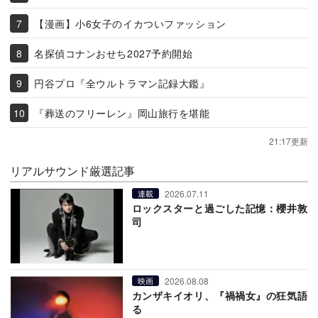
【漫画】小6女子のイカついファッション
名探偵コナンおせち2027予約開始
円谷プロ『全ウルトラマン記録大鑑』
『葬送のフリーレン』岡山旅行を堪能
21:17更新
リアルサウンド厳選記事
2026.07.11
連載
ロックスターと過ごした記憶：櫻井敦
司
2026.08.08
映画
カンザキイオリ、『禍禍女』の狂気語
る