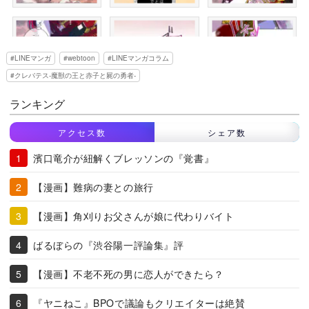
LINEマンガ
webtoon
LINEマンガコラム
クレバテス-魔獣の王と赤子と屍の勇者-
ランキング
アクセス数
シェア数
濱口竜介が紐解くブレッソンの『覚書』
【漫画】難病の妻との旅行
【漫画】角刈りお父さんが娘に代わりバイト
ばるぼらの『渋谷陽一評論集』評
【漫画】不老不死の男に恋人ができたら？
『ヤニねこ』BPOで議論もクリエイターは絶賛