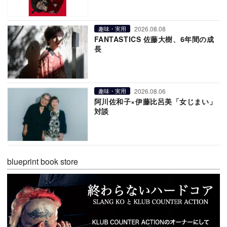
2026.08.08
趣味・実用
FANTASTICS 佐藤大樹、6年間の成
長
2026.08.06
趣味・実用
阿川佐和子×伊藤比呂美「女じまい」
対談
blueprint book store