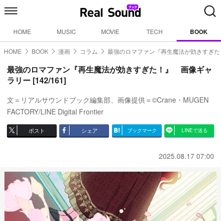
HOME
MUSIC
MOVIE
TECH
BOOK
HOME
BOOK
漫画
コラム
最強のロマファン『再生魔法が効きすぎた
最強のロマファン『再生魔法が効きすぎた！』 画像ギャ
ラリー [142/161]
文＝リアルサウンドブック編集部、画像提供＝©Crane・MUGEN
FACTORY/LINE Digital Frontier
ポスト
シェア
ブックマーク
LINEで送る
2025.08.17 07:00