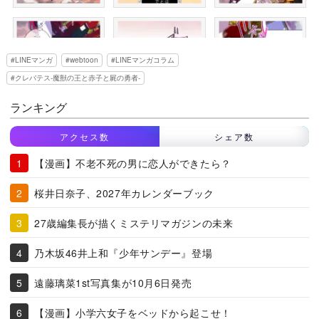
LINEマンガ
webtoon
LINEマンガコラム
クレバテス-魔獣の王と赤子と屍の勇者-
ランキング
アクセス数
シェア数
【漫画】不老不死の男に恋人ができたら？
桜井日奈子、2027年カレンダーブック
27歳編集長が描くミステリマガジンの未来
乃木坂46井上和『少年サンデー』登場
遠藤璃菜1st写真集が10月6日発売
【漫画】小学六女子をベッドから起こせ！