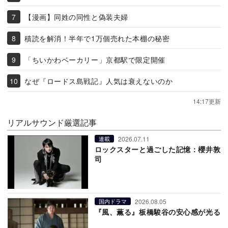
【漫画】同姓の同性と偽装夫婦
積読を解消！半年で1万個売れた本棚の秘密
「ちいかわベーカリー」京都駅で限定開催
なぜ『ロードス島戦記』人気は衰えないのか
14:17更新
リアルサウンド厳選記事
2026.07.11
連載
ロックスターと過ごした記憶：櫻井敦
司
2026.08.05
国内ドラマ
『風、薫る』板橋駿谷の安心感が光る