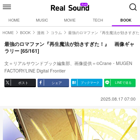
HOME
MUSIC
MOVIE
TECH
BOOK
HOME
BOOK
漫画
コラム
最強のロマファン『再生魔法が効きすぎた
最強のロマファン『再生魔法が効きすぎた！』 画像ギャ
ラリー [65/161]
文＝リアルサウンドブック編集部、画像提供＝©Crane・MUGEN
FACTORY/LINE Digital Frontier
ポスト
シェア
ブックマーク
LINEで送る
2025.08.17 07:00