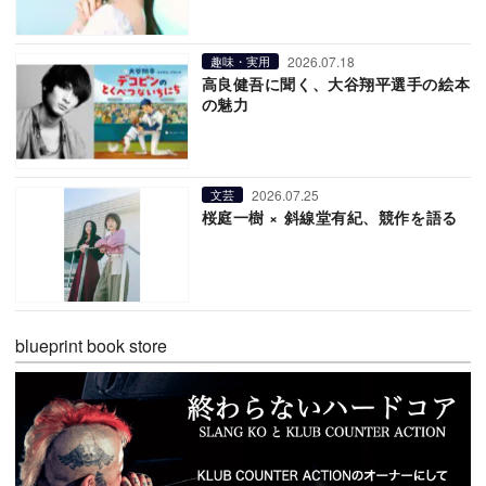
2026.07.18
趣味・実用
高良健吾に聞く、大谷翔平選手の絵本
の魅力
2026.07.25
文芸
桜庭一樹 × 斜線堂有紀、競作を語る
blueprint book store