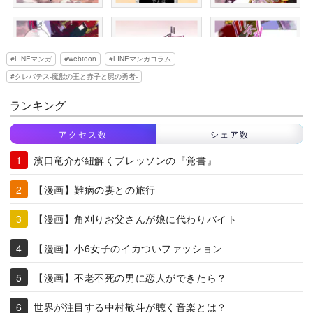
LINEマンガ
webtoon
LINEマンガコラム
クレバテス-魔獣の王と赤子と屍の勇者-
ランキング
アクセス数
シェア数
濱口竜介が紐解くブレッソンの『覚書』
【漫画】難病の妻との旅行
【漫画】角刈りお父さんが娘に代わりバイト
【漫画】小6女子のイカついファッション
【漫画】不老不死の男に恋人ができたら？
世界が注目する中村敬斗が聴く音楽とは？