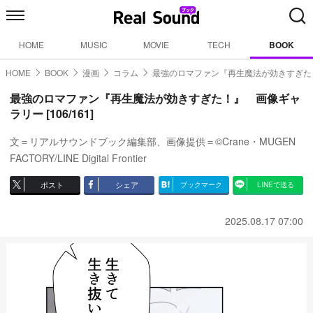
HOME
MUSIC
MOVIE
TECH
BOOK
HOME
BOOK
漫画
コラム
最強のロマファン『再生魔法が効きすぎた
最強のロマファン『再生魔法が効きすぎた！』 画像ギャ
ラリー [106/161]
文＝リアルサウンドブック編集部、画像提供＝©Crane・MUGEN
FACTORY/LINE Digital Frontier
ポスト
シェア
ブックマーク
LINEで送る
2025.08.17 07:00