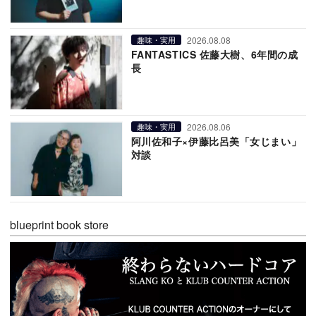
2026.08.08
趣味・実用
FANTASTICS 佐藤大樹、6年間の成
長
2026.08.06
趣味・実用
阿川佐和子×伊藤比呂美「女じまい」
対談
blueprint book store