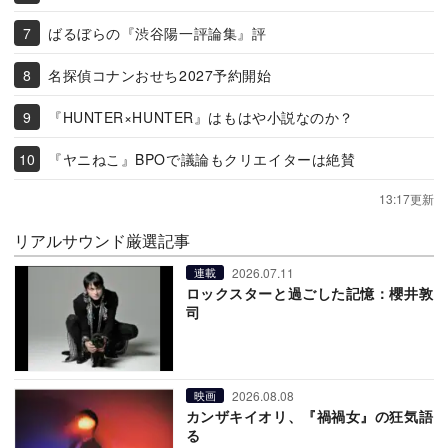
ばるぼらの『渋谷陽一評論集』評
名探偵コナンおせち2027予約開始
『HUNTER×HUNTER』はもはや小説なのか？
『ヤニねこ』BPOで議論もクリエイターは絶賛
13:17更新
リアルサウンド厳選記事
2026.07.11
連載
ロックスターと過ごした記憶：櫻井敦
司
2026.08.08
映画
カンザキイオリ、『禍禍女』の狂気語
る