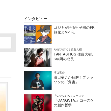
インタビュー
ゴジキが語る甲子園のPK
戦化とM-1化
FANTASTICS 佐藤大樹
FANTASTICS 佐藤大樹、
6年間の成長
濱口竜介
濱口竜介が紐解くブレッ
ソンの『覚書』
『GANGSTA.』コースケ
『GANGSTA.』コースケ
の創作哲学