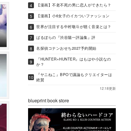
【漫画】不老不死の男に恋人ができたら？
【漫画】小6女子のイカついファッション
世界が注目する中村敬斗が聴く音楽とは？
ばるぼらの『渋谷陽一評論集』評
名探偵コナンおせち2027予約開始
『HUNTER×HUNTER』はもはや小説なの
か？
『ヤニねこ』BPOで議論もクリエイターは
絶賛
12:18更新
blueprint book store