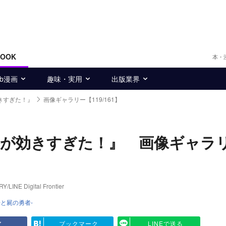
BOOK
本・
eb漫画
趣味・実用
出版業界
きすぎた！』
画像ギャラリー【119/161】
法が効きすぎた！』 画像ギャラ
Digital Frontier
と屍の勇者-
ア
ブックマーク
LINEで送る