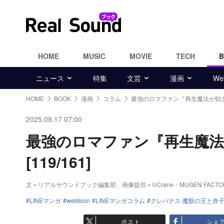
HOME
MUSIC
MOVIE
TECH
ニュース
特集
文芸
漫画
W
HOME
BOOK
漫画
コラム
最強のロマファン『再生魔法が効
2025.08.17 07:00
最強のロマファン『再生魔
[119/161]
文＝リアルサウンドブック編集部、画像提供＝©Crane・MUGEN FACTORY/LINE 
LINEマンガ
webtoon
LINEマンガコラム
クレバテス-魔獣の王と赤子
ポスト
シェ