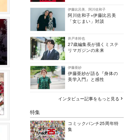
伊藤比呂美、阿川佐和子
阿川佐和子×伊藤比呂美
「女じまい」対談
井戸本幹也
27歳編集長が描くミステ
リマガジンの未来
伊藤亜紗
伊藤亜紗が語る『身体の
美学入門』と感性
インタビュー記事をもっと見る
特集
コミックバンチ25周年特
集