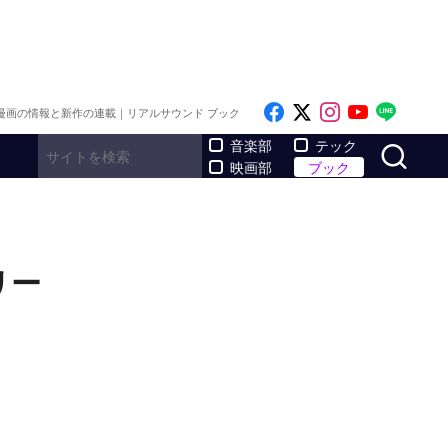
Like on Facebook
Follow on x
Follow on I
Follow o
Follo
漫画の情報と新作の連載｜リアルサウンド ブック
サ
音楽部
テック
映画部
ブック
リー