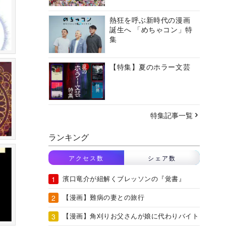
熱狂を呼ぶ新時代の漫画
誕生へ 「めちゃコン」特
集
【特集】夏のホラー文芸
特集記事一覧
ランキング
アクセス数
シェア数
濱口竜介が紐解くブレッソンの『覚書』
【漫画】難病の妻との旅行
【漫画】角刈りお父さんが娘に代わりバイト