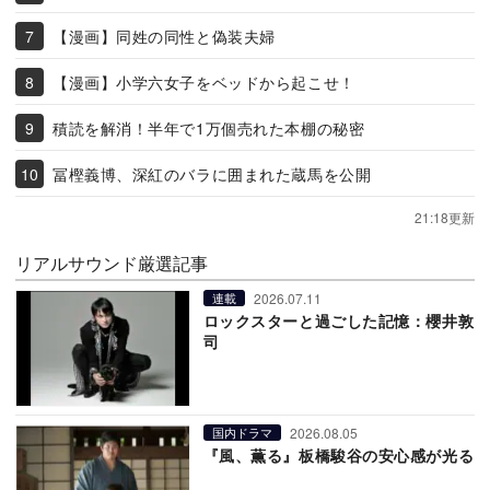
【漫画】同姓の同性と偽装夫婦
【漫画】小学六女子をベッドから起こせ！
積読を解消！半年で1万個売れた本棚の秘密
冨樫義博、深紅のバラに囲まれた蔵馬を公開
21:18更新
リアルサウンド厳選記事
2026.07.11
連載
ロックスターと過ごした記憶：櫻井敦
司
2026.08.05
国内ドラマ
『風、薫る』板橋駿谷の安心感が光る