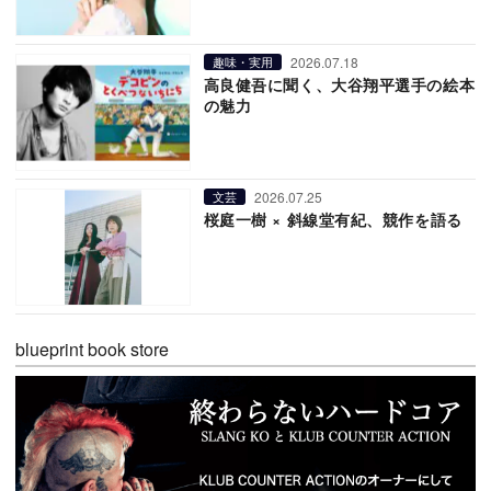
2026.07.18
趣味・実用
高良健吾に聞く、大谷翔平選手の絵本
の魅力
2026.07.25
文芸
桜庭一樹 × 斜線堂有紀、競作を語る
blueprint book store