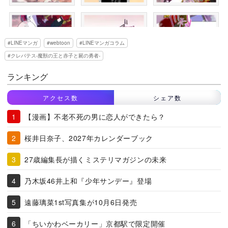
LINEマンガ
webtoon
LINEマンガコラム
クレバテス-魔獣の王と赤子と屍の勇者-
ランキング
アクセス数
シェア数
【漫画】不老不死の男に恋人ができたら？
桜井日奈子、2027年カレンダーブック
27歳編集長が描くミステリマガジンの未来
乃木坂46井上和『少年サンデー』登場
遠藤璃菜1st写真集が10月6日発売
「ちいかわベーカリー」京都駅で限定開催