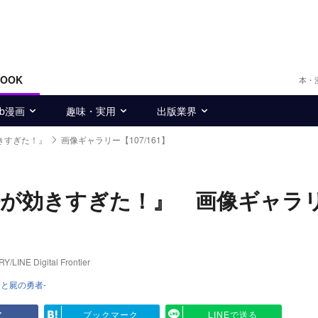
BOOK
本・
eb漫画
趣味・実用
出版業界
きすぎた！』
画像ギャラリー【107/161】
法が効きすぎた！』 画像ギャラ
Digital Frontier
と屍の勇者-
ア
ブックマーク
LINEで送る