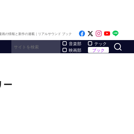
Like on Facebook
Follow on x
Follow on I
Follow o
Follo
漫画の情報と新作の連載｜リアルサウンド ブック
サ
音楽部
テック
映画部
ブック
リー