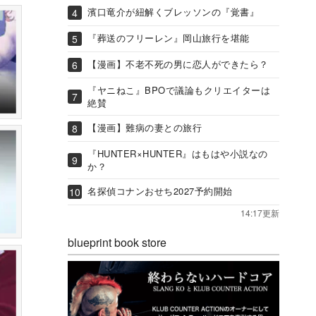
濱口竜介が紐解くブレッソンの『覚書』
『葬送のフリーレン』岡山旅行を堪能
【漫画】不老不死の男に恋人ができたら？
『ヤニねこ』BPOで議論もクリエイターは
絶賛
【漫画】難病の妻との旅行
『HUNTER×HUNTER』はもはや小説なの
か？
名探偵コナンおせち2027予約開始
14:17更新
blueprint book store