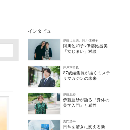
インタビュー
伊藤比呂美、阿川佐和子
阿川佐和子×伊藤比呂美
「女じまい」対談
井戸本幹也
27歳編集長が描くミステ
リマガジンの未来
伊藤亜紗
伊藤亜紗が語る『身体の
美学入門』と感性
真門浩平
日常を驚きに変える新