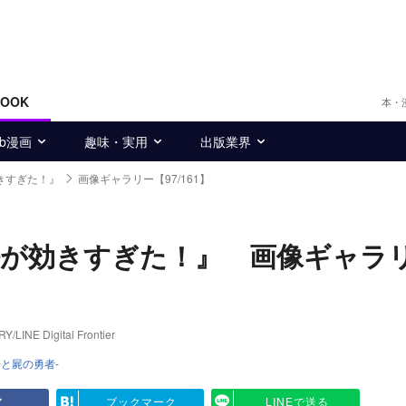
BOOK
本・
eb漫画
趣味・実用
出版業界
きすぎた！』
画像ギャラリー【97/161】
法が効きすぎた！』 画像ギャラ
Digital Frontier
と屍の勇者-
ア
ブックマーク
LINEで送る