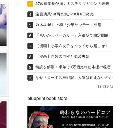
27歳編集長が描くミステリマガジンの未来
遠藤璃菜1st写真集が10月6日発売
乃木坂46井上和『少年サンデー』登場
「ちいかわベーカリー」京都駅で限定開催
【漫画】小学六女子をベッドから起こせ！
【漫画】同姓の同性と偽装夫婦
積読を解消！半年で1万個売れた本棚の秘密
なぜ『ロードス島戦記』人気は衰えないのか
18:18更新
blueprint book store