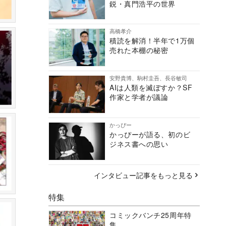
鋭・真門浩平の世界
高橋孝介
積読を解消！半年で1万個
売れた本棚の秘密
安野貴博、駒村圭吾、長谷敏司
AIは人類を滅ぼすか？SF
作家と学者が議論
かっぴー
かっぴーが語る、初のビ
ジネス書への思い
インタビュー記事をもっと見る
特集
コミックバンチ25周年特
集