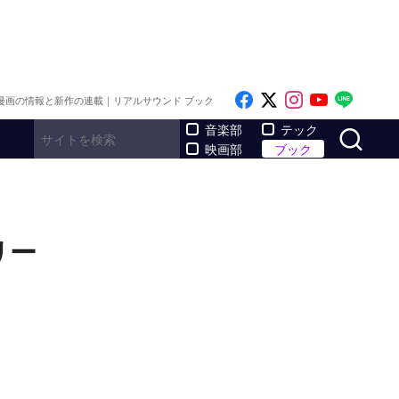
Like on Facebook
Follow on x
Follow on I
Follow o
Follo
漫画の情報と新作の連載｜リアルサウンド ブック
サ
音楽部
テック
映画部
ブック
リー