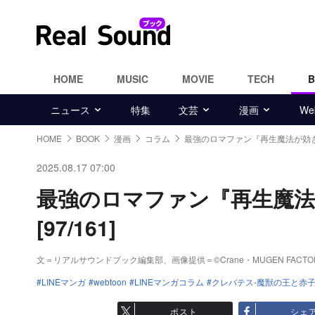
HOME
MUSIC
MOVIE
TECH
ニュース
特集
文芸
漫画
W
HOME
BOOK
漫画
コラム
最強のロマファン『再生魔法が効
2025.08.17 07:00
最強のロマファン『再生魔
[97/161]
文＝リアルサウンドブック編集部、画像提供＝©Crane・MUGEN FACTORY/LINE 
LINEマンガ
webtoon
LINEマンガコラム
クレバテス-魔獣の王と赤子
ポスト
シェ