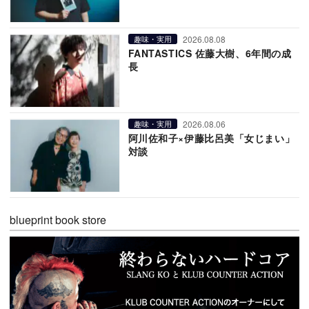
2026.08.08
趣味・実用
FANTASTICS 佐藤大樹、6年間の成
長
2026.08.06
趣味・実用
阿川佐和子×伊藤比呂美「女じまい」
対談
blueprint book store