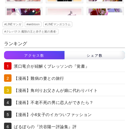
LINEマンガ
webtoon
LINEマンガコラム
クレバテス-魔獣の王と赤子と屍の勇者-
ランキング
アクセス数
シェア数
濱口竜介が紐解くブレッソンの『覚書』
【漫画】難病の妻との旅行
【漫画】角刈りお父さんが娘に代わりバイト
【漫画】不老不死の男に恋人ができたら？
【漫画】小6女子のイカついファッション
ばるぼらの『渋谷陽一評論集』評