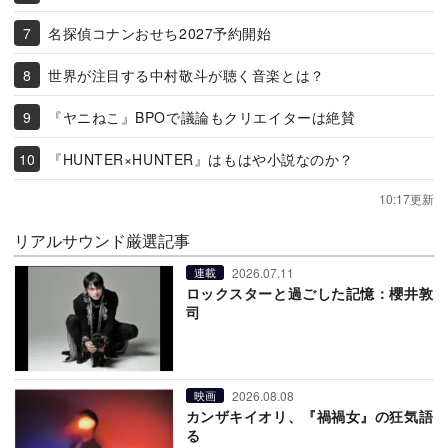
名探偵コナンおせち2027予約開始
世界が注目する中村敬斗が聴く音楽とは？
『ヤニねこ』BPOで議論もクリエイターは絶賛
『HUNTER×HUNTER』はもはや小説なのか？
10:17更新
リアルサウンド厳選記事
2026.07.11
連載
ロックスターと過ごした記憶：櫻井敦
司
2026.08.08
映画
カンザキイオリ、『禍禍女』の狂気語
る