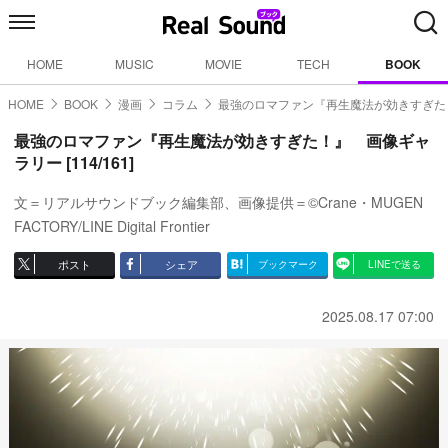
HOME
MUSIC
MOVIE
TECH
BOOK
HOME
BOOK
漫画
コラム
最強のロマファン『再生魔法が効きすぎた
最強のロマファン『再生魔法が効きすぎた！』 画像ギャ
ラリー [114/161]
文＝リアルサウンドブック編集部、画像提供＝©Crane・MUGEN
FACTORY/LINE Digital Frontier
ポスト
シェア
ブックマーク
LINEで送る
2025.08.17 07:00