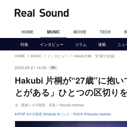
HOME
MUSIC
MOVIE
TECH
特集
インタビュー
コラム
連載
ニュ
HOME
MUSIC
インタビュー
Hakubi片桐、“27歳”の記録
2025.05.21 14:00
PR
Hakubi 片桐が“27歳”
とがある」ひとつの区切りを
文・取材＝小川智宏
、
写真＝Yasuda madoka
JPOP
小川智宏
Hakubi
バンド・ROCK
Yasuda madoka