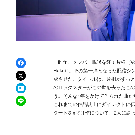
Facebookでシェア
昨年、メンバー脱退を経て片桐（Vo/
Hakubi。その第一弾となった配信
xでポスト
成させた。タイトルは、片桐がずっと
はてなブックマーク
のロックスターがこの世を去ったこ
う。そんな1年をかけて作られた曲た
LINEで送る
これまでの作品以上にダイレクトに伝え
タートを刻む1作について、2人に語