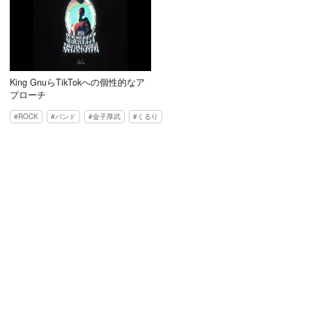
King GnuらTikTokへの個性的なア
プローチ
ROCK
バンド
金子厚武
くるり