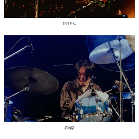
野崎泰弘
石若駿