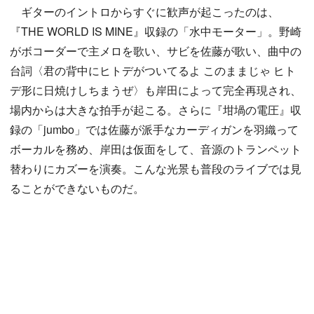
ギターのイントロからすぐに歓声が起こったのは、
『THE WORLD IS MINE』収録の「水中モーター」。野崎
がボコーダーで主メロを歌い、サビを佐藤が歌い、曲中の
台詞〈君の背中にヒトデがついてるよ このままじゃ ヒト
デ形に日焼けしちまうぜ〉も岸田によって完全再現され、
場内からは大きな拍手が起こる。さらに『坩堝の電圧』収
録の「jumbo」では佐藤が派手なカーディガンを羽織って
ボーカルを務め、岸田は仮面をして、音源のトランペット
替わりにカズーを演奏。こんな光景も普段のライブでは見
ることができないものだ。