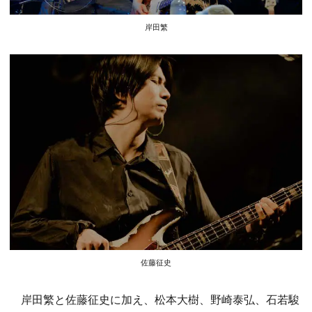
岸田繁
佐藤征史
岸田繁と佐藤征史に加え、松本大樹、野崎泰弘、石若駿