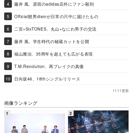
藤井 風、原宿のadidas店外にファン殺到
Official髭男dismが日常の只中に届けたもの
二宮×SixTONES、丸山×なにわ男子の交流
藤井 風、学生時代の秘蔵カットを公開
福山雅治、35周年を超えても広がる表現
T.M.Revolution、再ブレイクの真価
日向坂46、18thシングルリリース
11:11更新
画像ランキング