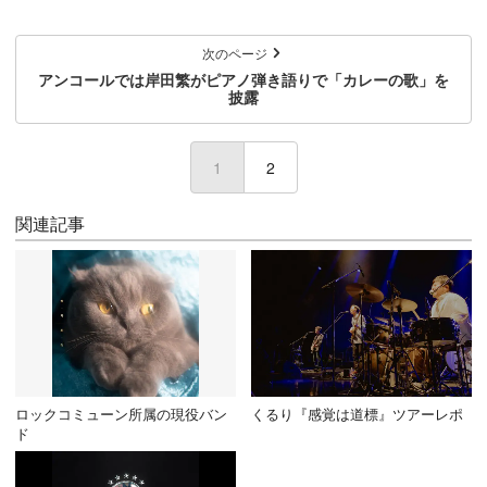
次のページ
アンコールでは岸田繁がピアノ弾き語りで「カレーの歌」を
披露
1
(current)
2
関連記事
ロックコミューン所属の現役バン
くるり『感覚は道標』ツアーレポ
ド