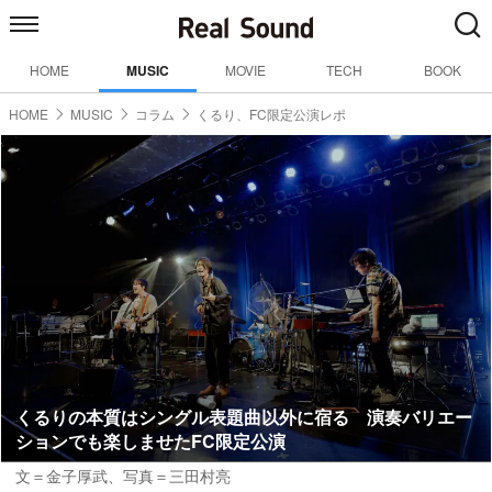
HOME
MUSIC
MOVIE
TECH
BOOK
HOME
MUSIC
コラム
くるり、FC限定公演レポ
くるりの本質はシングル表題曲以外に宿る 演奏バリエー
ションでも楽しませたFC限定公演
文＝金子厚武
、写真＝三田村亮